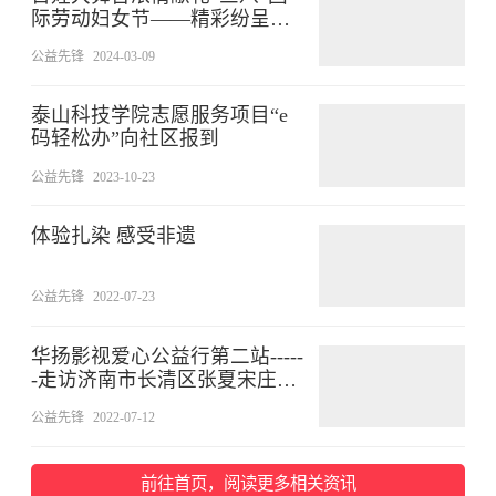
际劳动妇女节——精彩纷呈的
文艺演出致敬她力量
公益先锋
2024-03-09
泰山科技学院志愿服务项目“e
码轻松办”向社区报到
公益先锋
2023-10-23
体验扎染 感受非遗
公益先锋
2022-07-23
华扬影视爱心公益行第二站-----
-走访济南市长清区张夏宋庄小
学
公益先锋
2022-07-12
前往首页，阅读更多相关资讯