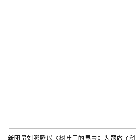
新团员刘腾腾以《树叶里的昆虫》为题做了科