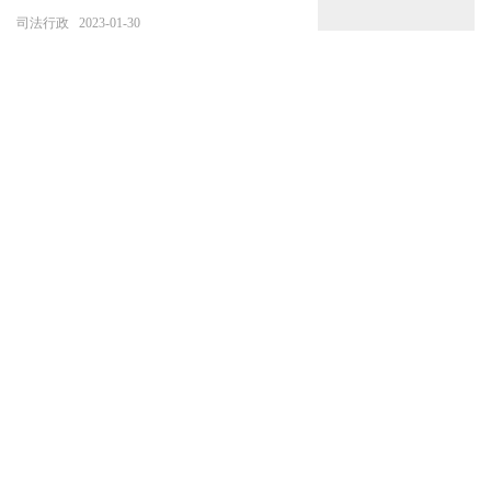
司法行政
2023-01-30
想发“疫情财”？当心高额罚单！
司法行政
2022-12-16
申报为“乐高玩具”的快件中，上
海海关查获300只野蛮收获蚁
司法行政
2022-08-26
青岛市崂山区立体化推进打击整治养老诈骗宣传
司法行政
2022-07-27
因错误转运“死亡”老人，上海普陀5名干部被立案调
查，涉事医生被警方立案
司法行政
2022-05-03
多地开展全民国家安全教育日普法宣传活动