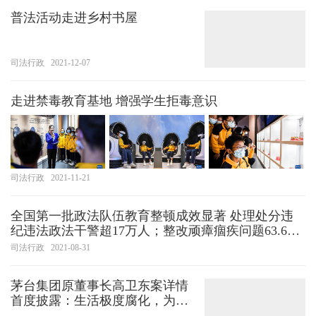
普法活动走进乡村书屋
司法行政
2021-12-07
走进禁毒教育基地 增强学生拒毒意识
司法行政
2021-11-21
全国第一批政法队伍教育整顿成效显著 处理处分违
纪违法政法干警超17万人；整改顽瘴痼疾问题63.6万
件
司法行政
2021-08-31
茅台集团原董事长高卫东案详情
首度披露：生活极度腐化，为串
供进行审讯演练