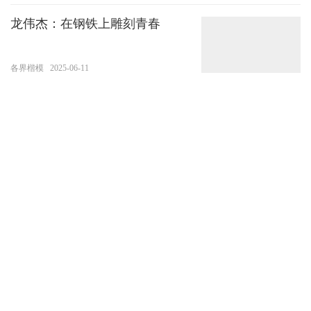
龙伟杰：在钢铁上雕刻青春
各界楷模
2025-06-11
九旬院士林皋：七十载为国筑坝
各界楷模
2025-06-04
全球顶级密码算法，王小云破解了两次！
各界楷模
2025-06-02
赵心童成就斯诺克世锦赛亚洲首冠