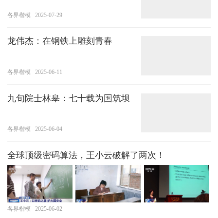
脑”——记“最美新时代革命军
人”王超
各界楷模
2025-07-29
龙伟杰：在钢铁上雕刻青春
各界楷模
2025-06-11
九旬院士林皋：七十载为国筑坝
各界楷模
2025-06-04
全球顶级密码算法，王小云破解了两次！
各界楷模
2025-06-02