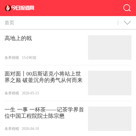
首页
高地上的戟
各界楷模
15小时前
面对面丨00后斯诺克小将站上世
界之巅 破釜沉舟的勇气从何而来
各界楷模
2026-05-13
一生 一事 一杯茶——记茶学界首
位中国工程院院士陈宗懋
各界楷模
2026-04-19