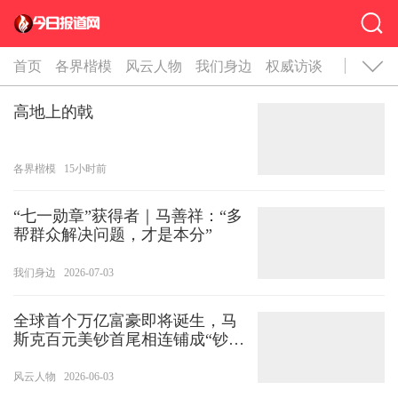
首页
各界楷模
风云人物
我们身边
权威访谈
高地上的戟
各界楷模
15小时前
“七一勋章”获得者｜马善祥：“多
帮群众解决问题，才是本分”
我们身边
2026-07-03
全球首个万亿富豪即将诞生，马
斯克百元美钞首尾相连铺成“钞票
路”，长度相当于往返月球两次
风云人物
2026-06-03