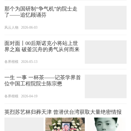
那个为国研制“争气机”的院士走
了——追忆顾诵芬
风云人物
2026-06-03
面对面丨00后斯诺克小将站上世
界之巅 破釜沉舟的勇气从何而来
各界楷模
2026-05-13
一生 一事 一杯茶——记茶学界首
位中国工程院院士陈宗懋
各界楷模
2026-04-19
英烈苏艺林归葬天津 曾潜伏台湾获取大量绝密情报