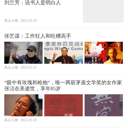
刘兰芳：说书人是明白人
风云人物
2022-03-18
张艺谋：工作狂人和吐槽高手
风云人物
2022-02-25
“眼中有玫瑰和枪炮”，唯一两获茅盾文学奖的女作家
张洁在美逝世，享年85岁
风云人物
2022-02-18