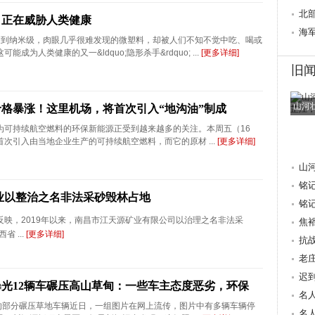
心桥
北
，正在威胁人类健康
行
海
达到纳米级，肉眼几乎很难发现的微塑料，却被人们不知不觉中吃、喝或
成为人类健康的又一&ldquo;隐形杀手&rdquo; ...
[更多详细]
旧
山河
价格暴涨！这里机场，将首次引入“地沟油”制成
为可持续航空燃料的环保新能源正受到越来越多的关注。本周五（16
次引入由当地企业生产的可持续航空燃料，而它的原材 ...
[更多详细]
山
铭
业以整治之名非法采砂毁林占地
抗
铭
;平台反映，2019年以来，南昌市江天源矿业有限公司以治理之名非法采
焦
 ...
[更多详细]
量 
抗
老
迟
光12辆车碾压高山草甸：一些车主态度恶劣，环保
重
名
发布的部分碾压草地车辆近日，一组图片在网上流传，图片中有多辆车辆停
献
名