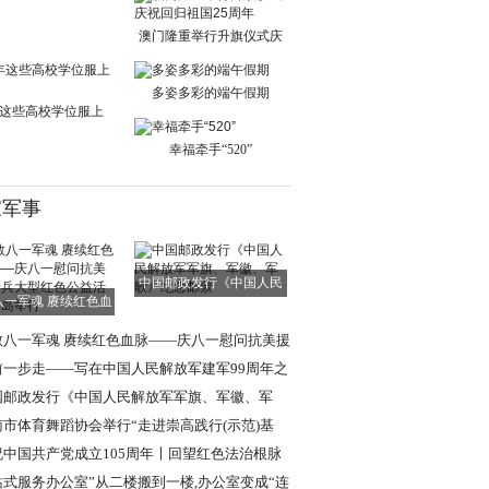
单日交通出行人
澳门隆重举行升旗仪式庆
祝回归祖国25周
多姿多彩的端午假期
这些高校学位服上
新！
幸福牵手“520”
家军事
中国邮政发行《中国人民
八一军魂 赓续红色血
解放军军旗、军
脉——庆八一慰
敬八一军魂 赓续红色血脉——庆八一慰问抗美援
老兵大型红色
前一步走——写在中国人民解放军建军99周年之
国邮政发行《中国人民解放军军旗、军徽、军
》纪念邮票
南市体育舞蹈协会举行“走进崇高践行(示范)基
”挂牌仪式
祝中国共产党成立105周年〡回望红色法治根脉
述强军法治使
站式服务办公室”从二楼搬到一楼,办公室变成“连