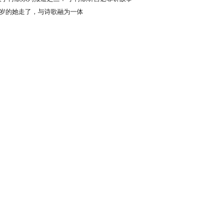
栈桥
00岁的她走了，与诗歌融为一体