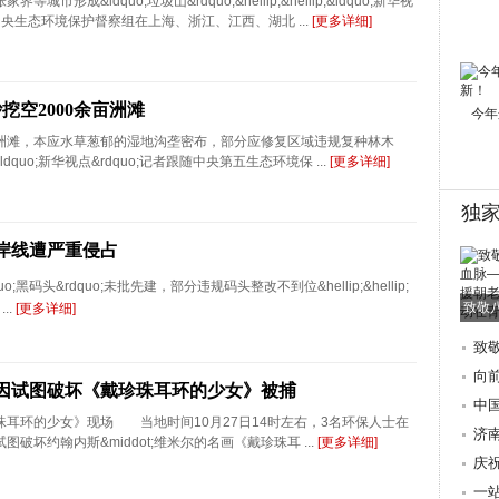
市形成&ldquo;垃圾山&rdquo;&hellip;&hellip;&ldquo;新华视
随中央生态环境保护督察组在上海、浙江、江西、湖北 ...
[更多详细]
挖空2000余亩洲滩
今年
洲滩，本应水草葱郁的湿地沟垄密布，部分应修复区域违规复种林木
近日，&ldquo;新华视点&rdquo;记者跟随中央第五生态环境保 ...
[更多详细]
独
岸线遭严重侵占
;黑码头&rdquo;未批先建，部分违规码头整改不到位&hellip;&hellip;
致敬
..
[更多详细]
致
朝
向
因试图破坏《戴珍珠耳环的少女》被捕
际
中
环的少女》现场 当地时间10月27日14时左右，3名环保人士在
歌
济
破坏约翰内斯&middot;维米尔的名画《戴珍珠耳 ...
[更多详细]
地
庆
讲
一