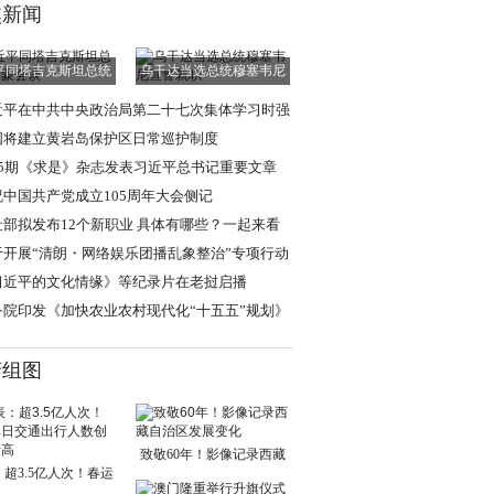
焦新闻
平同塔吉克斯坦总统
乌干达当选总统穆塞韦尼
拉赫蒙会谈
宣誓就职
近平在中共中央政治局第二十七次集体学习时强
 强化政治引领
国将建立黄岩岛保护区日常巡护制度
15期《求是》杂志发表习近平总书记重要文章
祝中国共产党成立105周年大会侧记
社部拟发布12个新职业 具体有哪些？一起来看
于开展“清朗・网络娱乐团播乱象整治”专项行动
通知
习近平的文化情缘》等纪录片在老挝启播
务院印发《加快农业农村现代化“十五五”规划》
清组图
致敬60年！影像记录西藏
超3.5亿人次！春运
自治区发展变化