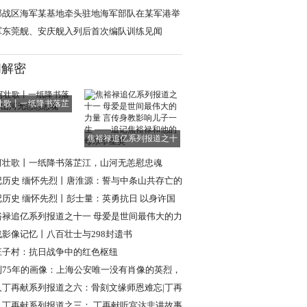
”
部战区海军某基地牵头驻地海军部队在某军港举
开放活动
军东莞舰、安庆舰入列后首次编队训练见闻
闻解密
壮歌丨一纸降书落芷
江，山河无恙慰
焦裕禄追亿系列报道之十
一 母爱是世间
河壮歌丨一纸降书落芷江，山河无恙慰忠魂
记历史 缅怀先烈丨唐淮源：誓与中条山共存亡的
日英烈
记历史 缅怀先烈丨彭士量：英勇抗日 以身许国
裕禄追亿系列报道之十一 母爱是世间最伟大的力
言传身教
战影像记忆丨八百壮士与298封遗书
庄子村：抗日战争中的红色枢纽
到75年的画像：上海公安唯一没有肖像的英烈，
现年轻模样
人丁再献系列报道之六：骨刻文缘师恩难忘|丁再
忆路遥教授
人丁再献系列报道之三： 丁再献听宫达非讲故事