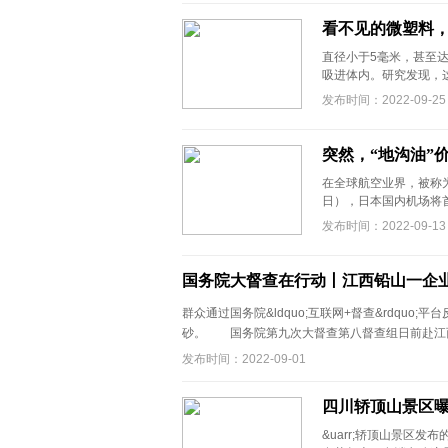
看不见的微塑料
直径小于5毫米，甚至
吸进体内。研究发现，这可能
发布时间：2022-09-25
突然，“地沟油”
在全球航空业界，被称
日），日本国内机场将首
发布时间：2022-09-13
国务院大督查在行动丨江西铅山一企
群众通过国务院&ldquo;互联网+督查&rdquo
砂。 国务院第九次大督查第八督查组日前赴江西省
发布时间：2022-09-01
四川轿顶山景区曝
&uarr;轿顶山景区