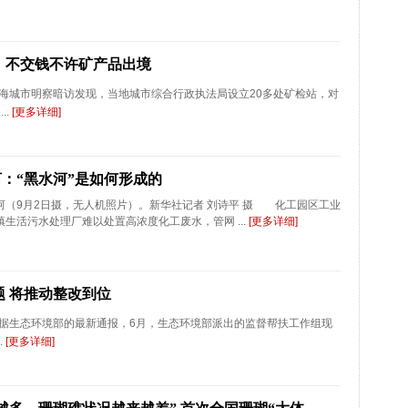
：不交钱不许矿产品出境
城市明察暗访发现，当地城市综合行政执法局设立20多处矿检站，对
..
[更多详细]
：“黑水河”是如何形成的
9月2日摄，无人机照片）。新华社记者 刘诗平 摄 化工园区工业
生活污水处理厂难以处置高浓度化工废水，管网 ...
[更多详细]
题 将推动整改到位
据生态环境部的最新通报，6月，生态环境部派出的监督帮扶工作组现
.
[更多详细]