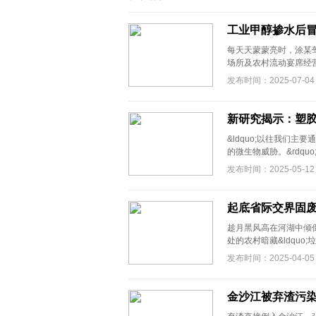
工业甲醇掺水后冒
每天天蒙蒙亮时，涂某
场所及农村流动宴席经营
发布时间：2025-07-04
新研究揭示：塑
&ldquo;以往我们
的微生物威胁。&rdquo;
发布时间：2025-05-12
起底省际交界固废
趁月黑风高在河湖中倾
处的农村暗藏&ldquo;垃圾处
发布时间：2025-04-05
金沙江被弃渣污染