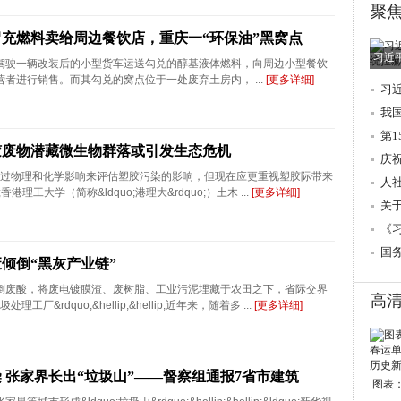
聚
充燃料卖给周边餐饮店，重庆一“环保油”黑窝点
习近
驾驶一辆改装后的小型货车运送勾兑的醇基液体燃料，向周边小型餐饮
者进行销售。而其勾兑的窝点位于一处废弃土房内， ...
[更多详细]
习
调
我
第
胶废物潜藏微生物群落或引发生态危机
庆
主要通过物理和化学影响来评估塑胶污染的影响，但现在应更重视塑胶际带来
人
香港理工大学（简称&ldquo;港理大&rdquo;）土木 ...
[更多详细]
→
关
的
《
国
倾倒“黑灰产业链”
倒废酸，将废电镀膜渣、废树脂、工业污泥埋藏于农田之下，省际交界
高
理工厂&rdquo;&hellip;&hellip;近年来，随着多 ...
[更多详细]
 张家界长出“垃圾山”——督察组通报7省市建筑
图表：