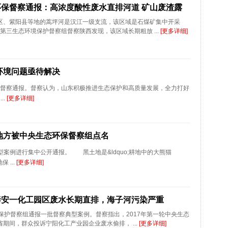
保督察通报：高浓度酸性废水直排河道 矿山废渣露
区、紫阳县等地的蒿坪河是汉江一级支流，该区域是石煤矿集中开采
央第三生态环境保护督察组督察陕西发现，该区域长期粗放 ...
[更多详细]
环境问题亟待解决
的督察通报。督察认为，山东积极推进生态保护和高质量发展，全力打好
..
[更多详细]
地方被中央生态环保督察组点名
型案例进行集中公开通报。 黑土地是&ldquo;耕地中的大熊猫
 ...
[更多详细]
泰安一化工园区废水长期直排，海子河污染严重
保护督察组通报一批督察典型案例。督察指出，2017年第一轮中央生态
期间，群众投诉宁阳化工产业园企业废水偷排， ...
[更多详细]