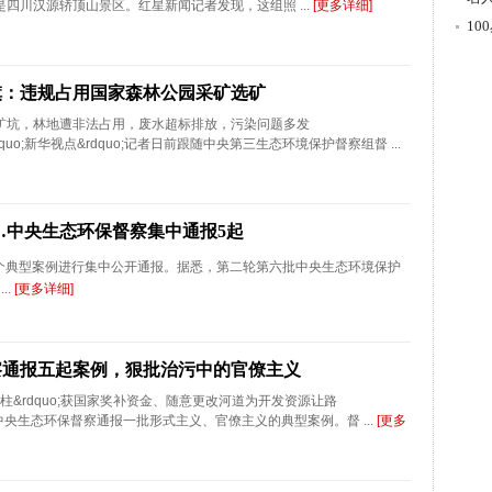
四川汉源轿顶山景区。红星新闻记者发现，这组照 ...
[更多详细]
游
1
旗：违规占用国家森林公园采矿选矿
矿坑，林地遭非法占用，废水超标排放，污染问题多发
; &ldquo;新华视点&rdquo;记者日前跟随中央第三生态环境保护督察组督 ...
…中央生态环保督察集中通报5起
个典型案例进行集中公开通报。据悉，第二轮第六批中央生态环境保护
..
[更多详细]
察通报五起案例，狠批治污中的官僚主义
梁换柱&rdquo;获国家奖补资金、随意更改河道为开发资源让路
ip;今天，中央生态环保督察通报一批形式主义、官僚主义的典型案例。督 ...
[更多