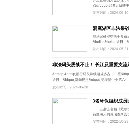
弃渣直接倒入金沙江，张家界等城
点&rdquo;记者近日
发布时间：2024-06-10
洞庭湖区非法采砂
非法采砂挖空两千多亩
&hellip;&hellip;
发布时间：2024-05-21
非法码头屡禁不止！ 长江及重要支流
&emsp;&emsp;部分码头岸线超规多占，一些&ldquo
近日，&ldquo;新华视点&rdquo;记者随中央第六生 .
发布时间：2024-05-20
3名环保组织成员
△袭击名画《戴珍珠耳
荷兰海牙的莫瑞泰斯宫试图
发布时间：2022-10-29