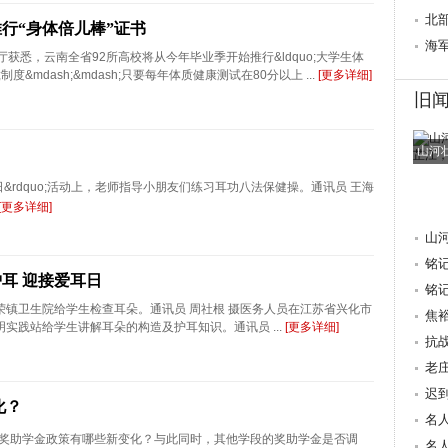
心桥
北
推行“身体倍儿棒”证书
行
海
厅获悉，云南全省92所高校将从今年毕业季开始推行&ldquo;大学生体
制度&mdash;&mdash;只要每年体质健康测试在80分以上 ...
[更多详细]
旧
山河
日&rdquo;活动上，老师指导小朋友们练习耳功八法保健操。通讯员 王海
[更多详细]
山
铭
耳 迎接爱耳日
抗
铭
荣镇卫生院给学生检查耳朵。通讯员 周社根 摄医务人员在江苏省兴化市
焦
实践站给学生讲解耳朵的构造及护耳知识。通讯员 ...
[更多详细]
量 
抗
老
迟
化？
重
名
奖助学金政策有哪些新变化？与此同时，其他学段的奖助学金是否调
献
名