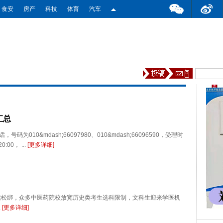
食安
房产
科技
体育
汽车
汇总
10&mdash;66097980、010&mdash;66096590，受理时
:00， ...
[更多详细]
持续松绑，众多中医药院校放宽历史类考生选科限制，文科生迎来学医机
.
[更多详细]