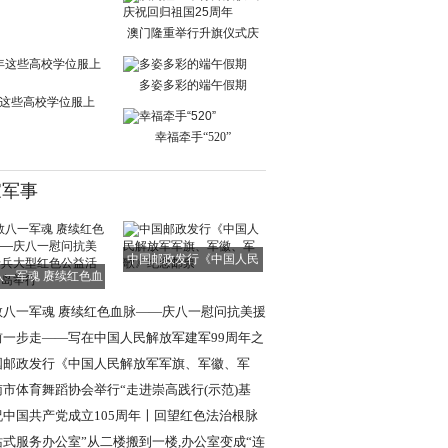
单日交通出行人
澳门隆重举行升旗仪式庆
祝回归祖国25周
多姿多彩的端午假期
这些高校学位服上
新！
幸福牵手“520”
家军事
中国邮政发行《中国人民
八一军魂 赓续红色血
解放军军旗、军
脉——庆八一慰
敬八一军魂 赓续红色血脉——庆八一慰问抗美援
老兵大型红色
前一步走——写在中国人民解放军建军99周年之
国邮政发行《中国人民解放军军旗、军徽、军
》纪念邮票
南市体育舞蹈协会举行“走进崇高践行(示范)基
”挂牌仪式
祝中国共产党成立105周年〡回望红色法治根脉
述强军法治使
站式服务办公室”从二楼搬到一楼,办公室变成“连