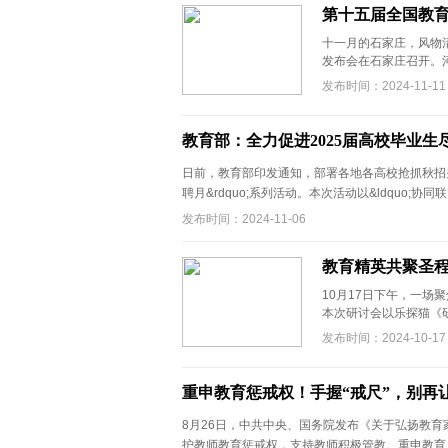
第十五届全国教
十一月的石家庄，风物清
发布会在石家庄召开。河
发布时间：2024-11-11
教育部：全力促进2025届高校毕业生
日前，教育部印发通知，部署各地各高校抢抓秋招关键期
聘月&rdquo;系列活动。本次活动以&ldquo;协同联 .
发布时间：2024-11-06
教育精英共聚圣
10月17日下午，一
本次研讨会以乐探猫《研
发布时间：2024-10-17
重申教育惩戒权！手握“戒尺”，别再
8月26日，中共中央、国务院发布《关于弘扬教
护教师教育惩戒权，支持教师积极管教。重申教育 .