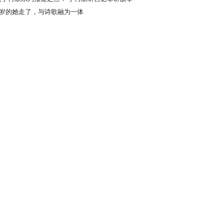
栈桥
00岁的她走了，与诗歌融为一体