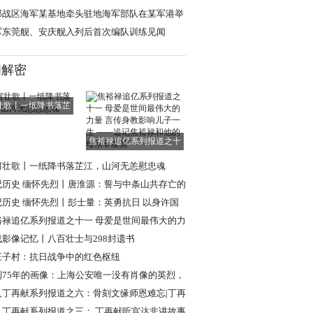
”
部战区海军某基地牵头驻地海军部队在某军港举
开放活动
军东莞舰、安庆舰入列后首次编队训练见闻
闻解密
壮歌丨一纸降书落芷
江，山河无恙慰
焦裕禄追亿系列报道之十
一 母爱是世间
河壮歌丨一纸降书落芷江，山河无恙慰忠魂
记历史 缅怀先烈丨唐淮源：誓与中条山共存亡的
日英烈
记历史 缅怀先烈丨彭士量：英勇抗日 以身许国
裕禄追亿系列报道之十一 母爱是世间最伟大的力
言传身教
战影像记忆丨八百壮士与298封遗书
庄子村：抗日战争中的红色枢纽
到75年的画像：上海公安唯一没有肖像的英烈，
现年轻模样
人丁再献系列报道之六：骨刻文缘师恩难忘|丁再
忆路遥教授
人丁再献系列报道之三： 丁再献听宫达非讲故事