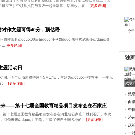
州雷波县千万贯乡青杠村脐橙园里，四川省教育厅定点帮扶雷波工作队
排左三）带领队员们与果农一起拉家常、话丰收。在 ...
[更多详细]
猜对作文题可得40分，预估语
今年
&ldquo;00后&rdquo;小伙&ldquo;朱雀玄武敕令&rdquo;参
..
[更多详细]
独
出主题活动日
动周。今年活动周将持续至5月17日，主题为&ldquo;一技在手，一生无
致敬
 ...
[更多详细]
致
朝
向
未来——第十七届全国教育精品项目发布会在石家庄
际
中
27日，第十七届全国教育精品项目发布会在河北省石家庄市胜利召开。本次
歌
济
育，引领未来&rdquo;为主题，汇聚了来自全国各地的 ...
[更多详细]
地
庆
讲
一