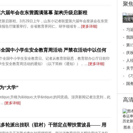
聚
六届年会在东营圆满落幕 架构升级启新程
习近
更新启新程。3月29日上午，山东小记者联盟第六届年会座谈会在东营
报告厅隆重举行。全省教育界同仁、研学领域专 ...
[更多详细]
习
调
我
第
6年全国中小学生安全教育周活动 严禁在活动中以任何
庆
第31个全国中小学生安全教育日。记者从教育部获悉，教育部办公厅日前印
人
生安全教育周活动的通知》（以下简称《通知》）， ...
[更多详细]
→
关
的
《
国
为“大学”
dquo;升格为&ldquo;大学&rdquo;的同意函。澎湃新闻记者注意到，此
高
..
[更多详细]
多轮派出挂职（驻村）干部定点帮扶雷波县—— 用
图表：