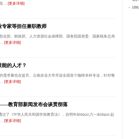
...
[更多详细]
游
1
业专家等担任兼职教师
息化部、财政部、人力资源社会保障部、国务院国资委、国家税务总局
..
[更多详细]
技能的人才？
的需求量也在提升。云南农业大学开设全国首个咖啡本科专业，针对整
..
[更多详细]
——教育部新闻发布会谈贯彻落
了《中华人民共和国学前教育法》，自明年&ldquo;六一&rdquo;起
..
[更多详细]