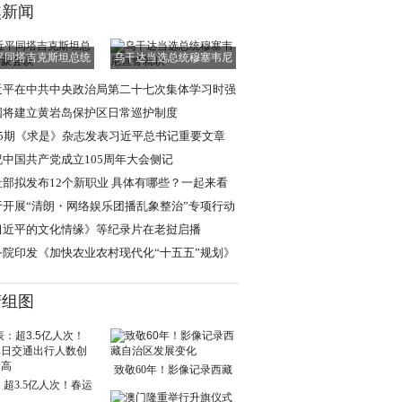
焦新闻
平同塔吉克斯坦总统
乌干达当选总统穆塞韦尼
拉赫蒙会谈
宣誓就职
近平在中共中央政治局第二十七次集体学习时强
 强化政治引领
国将建立黄岩岛保护区日常巡护制度
15期《求是》杂志发表习近平总书记重要文章
祝中国共产党成立105周年大会侧记
社部拟发布12个新职业 具体有哪些？一起来看
于开展“清朗・网络娱乐团播乱象整治”专项行动
通知
习近平的文化情缘》等纪录片在老挝启播
务院印发《加快农业农村现代化“十五五”规划》
清组图
致敬60年！影像记录西藏
超3.5亿人次！春运
自治区发展变化