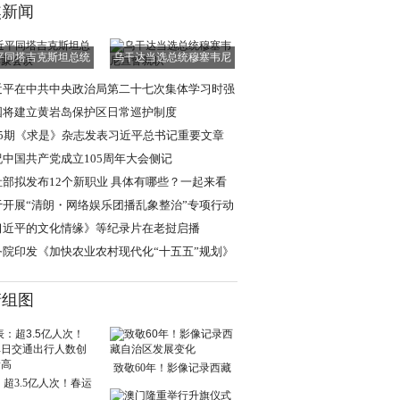
焦新闻
平同塔吉克斯坦总统
乌干达当选总统穆塞韦尼
拉赫蒙会谈
宣誓就职
近平在中共中央政治局第二十七次集体学习时强
 强化政治引领
国将建立黄岩岛保护区日常巡护制度
15期《求是》杂志发表习近平总书记重要文章
祝中国共产党成立105周年大会侧记
社部拟发布12个新职业 具体有哪些？一起来看
于开展“清朗・网络娱乐团播乱象整治”专项行动
通知
习近平的文化情缘》等纪录片在老挝启播
务院印发《加快农业农村现代化“十五五”规划》
清组图
致敬60年！影像记录西藏
超3.5亿人次！春运
自治区发展变化