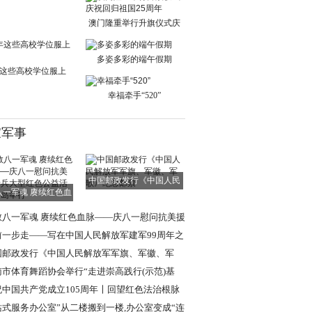
单日交通出行人
澳门隆重举行升旗仪式庆
祝回归祖国25周
多姿多彩的端午假期
这些高校学位服上
新！
幸福牵手“520”
家军事
中国邮政发行《中国人民
八一军魂 赓续红色血
解放军军旗、军
脉——庆八一慰
敬八一军魂 赓续红色血脉——庆八一慰问抗美援
老兵大型红色
前一步走——写在中国人民解放军建军99周年之
国邮政发行《中国人民解放军军旗、军徽、军
》纪念邮票
南市体育舞蹈协会举行“走进崇高践行(示范)基
”挂牌仪式
祝中国共产党成立105周年〡回望红色法治根脉
述强军法治使
站式服务办公室”从二楼搬到一楼,办公室变成“连