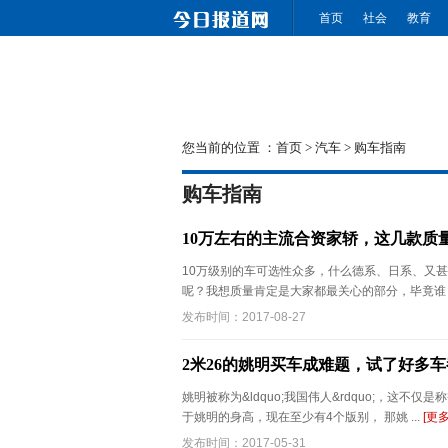
首页
社会
教育
您当前的位置 ：
首页
>
汽车
>
购车指南
购车指南
10万左右的主流合资家轿，这几款质
10万级别的车可选性众多，什么德系、日系、又
呢？我想质量肯定是大家都最关心的部分，毕竟谁 .
发布时间：2017-08-27
2米26的姚明买车成难题，试了好多
姚明被称为&ldquo;我国伟人&rdquo;，这
于姚明的身高，现在至少有4个版别， 那姚 ...
[更
发布时间：2017-05-31