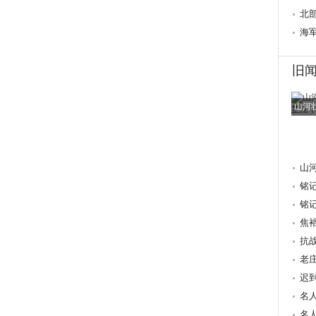
心桥
北
行
海
旧
山河
山
铭
抗
铭
焦
量 
抗
老
迟
重
名
献
名