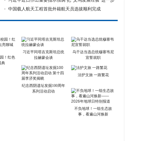
习近平近日作出重要指示强调 把“义乌发展经验”进一步
总结好
中国载人航天工程首批外籍航天员选拔顺利完成
习近平同塔吉克斯坦总统
乌干达当选总统穆塞韦尼
校园！红色
拉赫蒙会谈
宣誓就职
盛典
法护文旅 一路繁花
纪念西阴遗址发掘100周年
系列活动启动
不负地球！一组生态故
事，看遍山河焕新