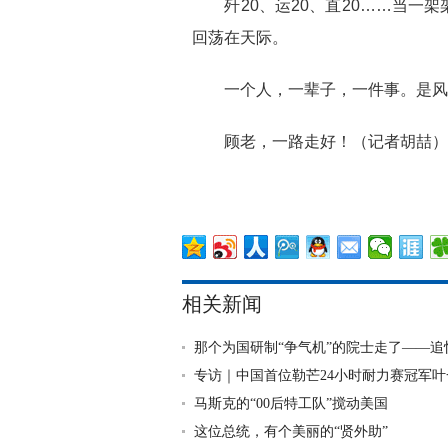
歼20、运20、直20……当一架
回荡在天际。
一个人，一辈子，一件事。是风
顾老，一路走好！（记者胡喆）
相关新闻
那个为国研制“争气机”的院士走了——追
专访｜中国首位勒芒24小时耐力赛冠军
马斯克的“00后特工队”搅动美国
这位总统，有个美丽的“贤外助”