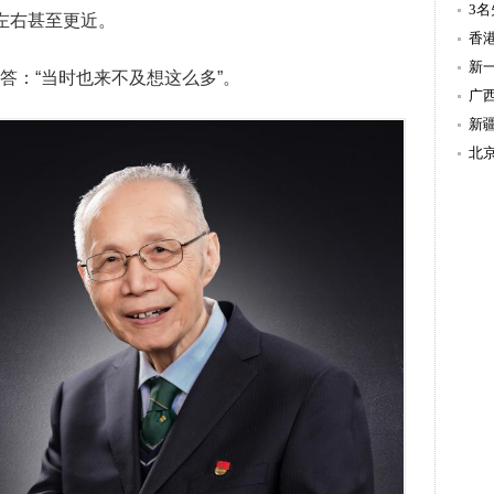
温
3
左右甚至更近。
造
香
新
：“当时也来不及想这么多”。
持
广
新
北