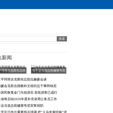
焦新闻
平同塔吉克斯坦总统
乌干达当选总统穆塞韦尼
拉赫蒙会谈
宣誓就职
近平同塔吉克斯坦总统拉赫蒙会谈
丽媛会见联合国教科文组织总干事阿纳尼
海居民恢复金门马祖游后 首批游客已成行
东省将启动2026年度补充录用公务员工作
干达当选总统穆塞韦尼宣誓就职
近平近日作出重要指示强调 把“义乌发展经验”进