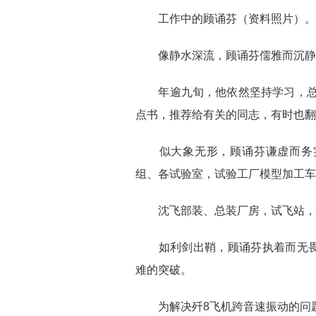
工作中的顾诵芬（资料照片）。新
像静水深流，顾诵芬儒雅而沉静。
年逾九旬，他依然坚持学习，总对
点书，推荐给有关的同志，有时也翻
似大象无形，顾诵芬谦虚而务实
组、各试验室，试验工厂模型加工车
沈飞部装、总装厂房，试飞站，
如利剑出鞘，顾诵芬执着而无畏
难的突破。
为解决歼8飞机跨音速振动的问题