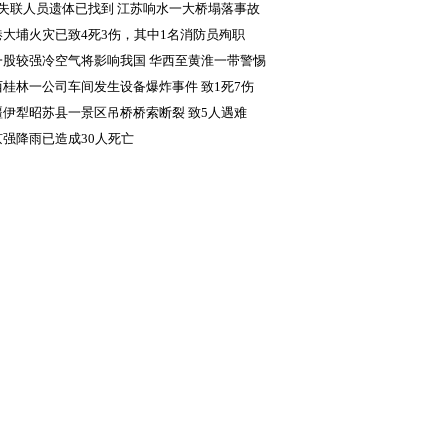
差显著
名失联人员遗体已找到 江苏响水一大桥塌落事故
成5人死亡
港大埔火灾已致4死3伤，其中1名消防员殉职
一股较强冷空气将影响我国 华西至黄淮一带警惕
续降雨致灾
西桂林一公司车间发生设备爆炸事件 致1死7伤
疆伊犁昭苏县一景区吊桥桥索断裂 致5人遇难
京强降雨已造成30人死亡