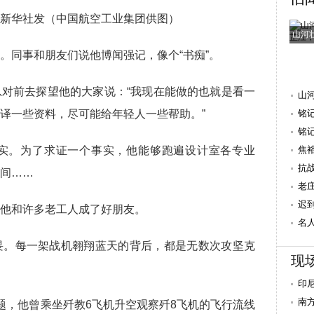
华社发（中国航空工业集团供图）
山河
同事和朋友们说他博闻强记，像个“书痴”。
前去探望他的大家说：“我现在能做的也就是看一
山
译一些资料，尽可能给年轻人一些帮助。”
铭
抗
铭
。为了求证一个事实，他能够跑遍设计室各专业
焦
量 
抗
间……
老
迟
他和许多老工人成了好朋友。
重
名
献
。每一架战机翱翔蓝天的背后，都是无数次攻坚克
现
印
南
，他曾乘坐歼教6飞机升空观察歼8飞机的飞行流线