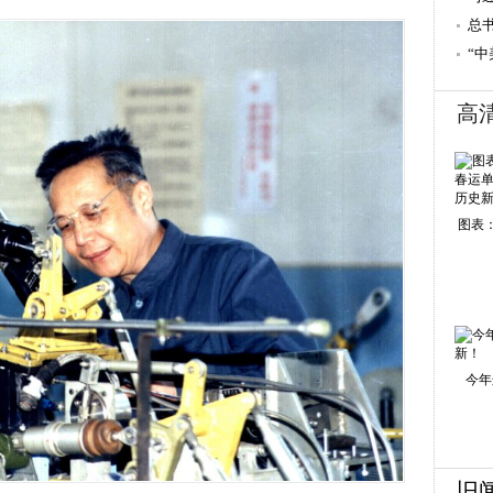
一
总
“
高
图表：
今年
旧