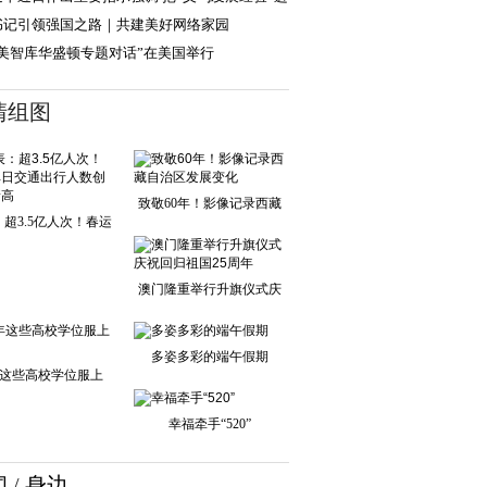
步总结好
书记引领强国之路｜共建美好网络家园
中美智库华盛顿专题对话”在美国举行
清组图
致敬60年！影像记录西藏
超3.5亿人次！春运
自治区发展变化
单日交通出行人
澳门隆重举行升旗仪式庆
祝回归祖国25周
多姿多彩的端午假期
这些高校学位服上
新！
幸福牵手“520”
闻
/
身边