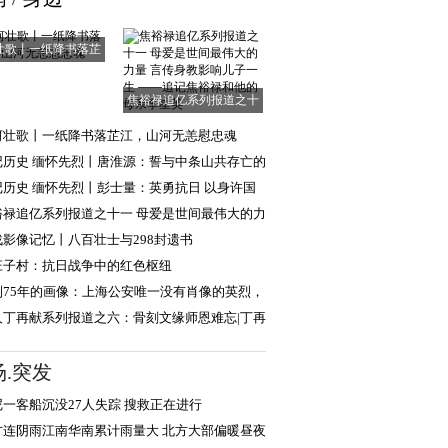
壮歌丨一纸降书落芷
江，山河无恙慰
焦裕禄追亿系列报道之十
一 母爱是世间
河壮歌丨一纸降书落芷江，山河无恙慰忠魂
记历史 缅怀先烈丨唐淮源：誓与中条山共存亡的
日英烈
记历史 缅怀先烈丨彭士量：英勇抗日 以身许国
裕禄追亿系列报道之十一 母爱是世间最伟大的力
言传身教
战影像记忆丨八百壮士与298封遗书
庄子村：抗日战争中的红色枢纽
到75年的画像：上海公安唯一没有肖像的英烈，
现年轻模样
人丁再献系列报道之六：骨刻文缘师恩难忘|丁再
忆路遥教授
场.突发
尼一客船沉没27人失踪 搜救正在进行
方连阴雨江南华南累计雨量大 北方大部偏暖昼夜