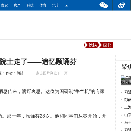
食安
房产
科技
体育
汽车
的院士走了——追忆顾诵芬
聚
源：
作者：胡喆
点击图片浏览下一页
习近
消息传来，满屏哀思。这位为国研制“争气机”的专家，
习
彭
上
山
成功。那一年，顾诵芬28岁。他和同事们从零开始，开
乌
习