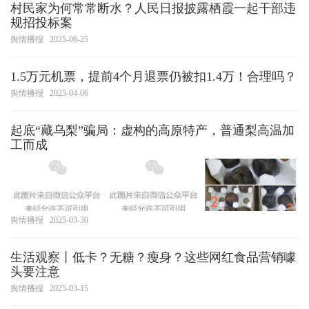
村民家为何常常断水？人民日报披露栖霞一起干部违
规招投标案
舆情播报
2025-06-25
1.5万元机票，提前4个月退票仍被扣1.4万！合理吗？
舆情播报
2025-04-06
起底“藏乌梨”骗局：虚构的高原特产，普通梨高温加
工而成
舆情播报
2025-03-30
生活观察丨低卡？无糖？瘦身？这些网红食品营销噱
头要注意
舆情播报
2025-03-15