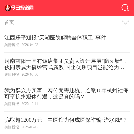
首页
江西乐平通报“天湖医院解聘全体职工”事件
舆情播报
2026-04-03
河南南阳一国有饭店集团负责人设计层层“防火墙”，
伙同亲属大搞经营式腐败 国企优质项目岂能沦为个
人提款机（不断提高反腐败穿透力）
舆情播报
2026-03-30
我为群众办实事｜网传无需赴杭、连缴10年杭州社保
可享杭州退休待遇，这是真的吗？
舆情播报
2025-10-14
骗取超1200万元，中医馆为何成医保诈骗“流水线”？
舆情播报
2025-09-12