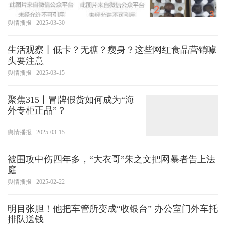
舆情播报
2025-03-30
生活观察丨低卡？无糖？瘦身？这些网红食品营销噱
头要注意
舆情播报
2025-03-15
聚焦315丨冒牌假货如何成为“海
外专柜正品”？
舆情播报
2025-03-15
被围攻中伤四年多，“大衣哥”朱之文把网暴者告上法
庭
舆情播报
2025-02-22
明目张胆！他把车管所变成“收银台” 办公室门外车托
排队送钱