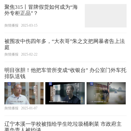
聚焦315丨冒牌假货如何成为“海
外专柜正品”？
舆情播报
2025-03-15
被围攻中伤四年多，“大衣哥”朱之文把网暴者告上法
庭
舆情播报
2025-02-22
明目张胆！他把车管所变成“收银台” 办公室门外车托
排队送钱
舆情播报
2025-01-07
辽宁本溪一学校被指给学生吃垃圾桶剩菜 市政府主
要负责人被约谈