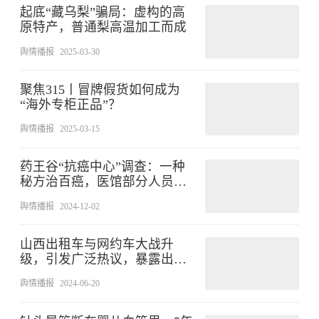
起底“藏乌梨”骗局：虚构的高
原特产，普通梨高温加工而成
舆情播报
2025-03-30
聚焦315丨冒牌假货如何成为
“海外专柜正品”？
舆情播报
2025-03-15
药王谷“抗癌中心”调查：一种
秘方治百癌，医馆部分人员无
资质
舆情播报
2024-12-02
山西出租车与网约车大战升
级，引发广泛热议，暴露出底
层几点问题
舆情播报
2024-06-20