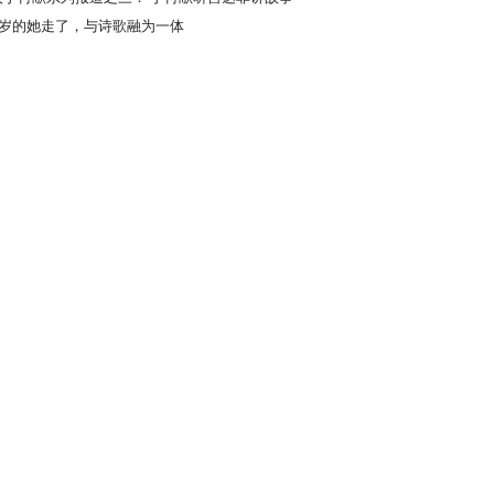
栈桥
00岁的她走了，与诗歌融为一体