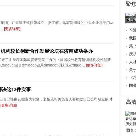
聚
习近
资环集团）在天津正式挂牌成立。据了解，这家新组建的中央企业将专门从
..
[更多详细]
习
调
我
第
训机构校长创新合作发展论坛在济南成功举办
庆
南迎来了由圣程国际教育研究院主办的《首届校外教育培训机构校长创新
人
uo;融合&middot;破局&middot;创未来&rdquo ...
[更多详细]
→
关
的
《
国
决这12件实事
出资已经由认缴变为实缴，老板或相关负责人要根据自己公司成立的时
高
.
[更多详细]
图表：