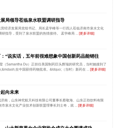
发展局领导莅临泉水联盟调研指导
市民营经济发展局党组书记、局长孟学峰等一行四人莅临济南市泉水文化
研指导，受到了泉水联盟的热情接待。 孟学峰局 ...
[更多详细]
：“说实话，五年前很难想象中国创新药品能销往
莹（Samantha Du）正担任美国制药巨头辉瑞的研究员，当时她接到了
&mdash;在中国获得药物批准。&ldquo;（当时）新药在 ...
[更多详细]
一起向未来
泉城济南，山东神究航天科技有限公司董事长蔡敬海、山东正劲饮料有限
市泉水文化产业技术创新联盟理事长刘士奇，就 ...
[更多详细]