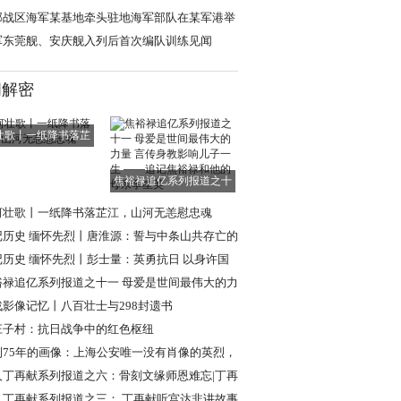
”
部战区海军某基地牵头驻地海军部队在某军港举
开放活动
军东莞舰、安庆舰入列后首次编队训练见闻
闻解密
壮歌丨一纸降书落芷
江，山河无恙慰
焦裕禄追亿系列报道之十
一 母爱是世间
河壮歌丨一纸降书落芷江，山河无恙慰忠魂
记历史 缅怀先烈丨唐淮源：誓与中条山共存亡的
日英烈
记历史 缅怀先烈丨彭士量：英勇抗日 以身许国
裕禄追亿系列报道之十一 母爱是世间最伟大的力
言传身教
战影像记忆丨八百壮士与298封遗书
庄子村：抗日战争中的红色枢纽
到75年的画像：上海公安唯一没有肖像的英烈，
现年轻模样
人丁再献系列报道之六：骨刻文缘师恩难忘|丁再
忆路遥教授
人丁再献系列报道之三： 丁再献听宫达非讲故事