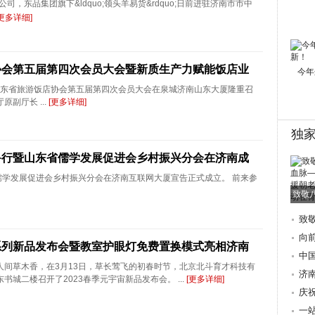
东品集团旗下&ldquo;领头羊易货&rdquo;日前进驻济南市市中
[更多详细]
协会第五届第四次会员大会暨新质生产力赋能饭店业
今年
，山东省旅游饭店协会第五届第四次会员大会在泉城济南山东大厦隆重召
副厅长 ...
[更多详细]
独
齐鲁行暨山东省儒学发展促进会乡村振兴分会在济南成
儒学发展促进会乡村振兴分会在济南互联网大厦宣告正式成立。 前来参
致敬
致
朝
向
系列新品发布会暨教室护眼灯免费置换模式亮相济南
际
中
人间草木香，在3月13日，草长莺飞的初春时节，北京北斗育才科技有
歌
济
书城二楼召开了2023春季元宇宙新品发布会。 ...
[更多详细]
地
庆
讲
一