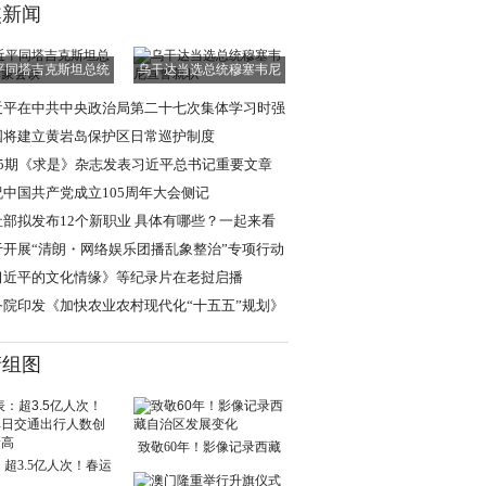
焦新闻
平同塔吉克斯坦总统
乌干达当选总统穆塞韦尼
拉赫蒙会谈
宣誓就职
近平在中共中央政治局第二十七次集体学习时强
 强化政治引领
国将建立黄岩岛保护区日常巡护制度
15期《求是》杂志发表习近平总书记重要文章
祝中国共产党成立105周年大会侧记
社部拟发布12个新职业 具体有哪些？一起来看
于开展“清朗・网络娱乐团播乱象整治”专项行动
通知
习近平的文化情缘》等纪录片在老挝启播
务院印发《加快农业农村现代化“十五五”规划》
清组图
致敬60年！影像记录西藏
超3.5亿人次！春运
自治区发展变化