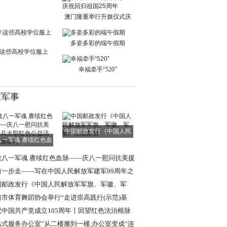
单日交通出行人
澳门隆重举行升旗仪式庆
祝回归祖国25周
多姿多彩的端午假期
这些高校学位服上
新！
幸福牵手“520”
家军事
中国邮政发行《中国人民
八一军魂 赓续红色血
解放军军旗、军
脉——庆八一慰
敬八一军魂 赓续红色血脉——庆八一慰问抗美援
老兵大型红色
前一步走——写在中国人民解放军建军99周年之
国邮政发行《中国人民解放军军旗、军徽、军
》纪念邮票
南市体育舞蹈协会举行“走进崇高践行(示范)基
”挂牌仪式
祝中国共产党成立105周年〡回望红色法治根脉
述强军法治使
站式服务办公室”从二楼搬到一楼,办公室变成“连