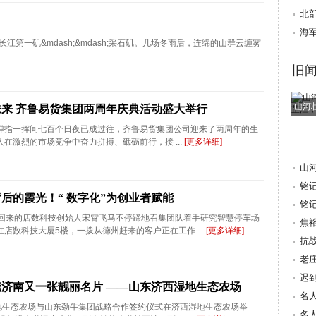
心桥
北
行
海
第一矶&mdash;&mdash;采石矶。几场冬雨后，连绵的山群云缠雾
旧
山河
来 齐鲁易货集团两周年庆典活动盛大举行
弹指一挥间七百个日夜已成过往，齐鲁易货集团公司迎来了两周年的生
在激烈的市场竞争中奋力拼搏、砥砺前行，接 ...
[更多详细]
山
铭
后的霞光！“ 数字化”为创业者赋能
抗
铭
差回来的店数科技创始人宋霄飞马不停蹄地召集团队着手研究智慧停车场
焦
数科技大厦5楼，一拨从德州赶来的客户正在工作 ...
[更多详细]
量 
抗
老
迟
济南又一张靓丽名片 ——山东济西湿地生态农场
重
名
湿地生态农场与山东劲牛集团战略合作签约仪式在济西湿地生态农场举
献
名