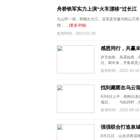
舟桥铁军实力上演“火车漂移”过长江
九山环一湖，翠螺出大江。这里是安徽马鞍山万里长江
绕， ...
[更多详细]
发布时间：2023-01-20
感恩同行，共赢未
岁月如歌，风霜如画，
日。两年来，齐鲁易货人
发布时间：2022-10-16
找到藏匿在乌云背
9月8日上午，刚刚出
项目。 与此同时，在店
发布时间：2022-09-16
强强联合打造泉城
8月31日，山东济西