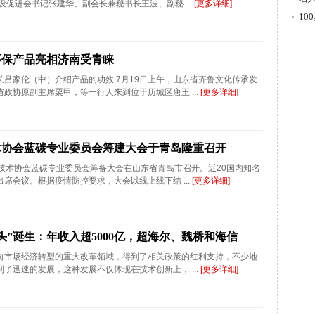
设促进会书记张建华、副会长兼秘书长王波、副秘 ...
[更多详细]
游
1
环保产品亮相济南受青睐
吕家伦（中）介绍产品的功效 7月19日上午，山东省齐鲁文化传承发
政协原副主席栗甲，等一行人来到位于历城区唐王 ...
[更多详细]
术协会蓝碳专业委员会筹建大会于青岛隆重召开
能技术协会蓝碳专业委员会筹备大会在山东省青岛市召开。近20国内知名
席会议。根据疫情防控要求，大会以线上线下结 ...
[更多详细]
头”诞生：年收入超5000亿，超海尔、魏桥和海信
向市场经济转型的重大改革领域，得到了相关政策的红利支持，不少地
了迅速的发展，这种发展不仅体现在技术创新上， ...
[更多详细]