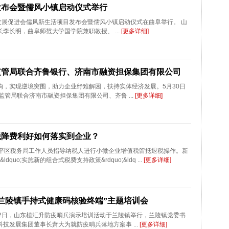
发布会暨儒风小镇启动仪式举行
发展促进会儒风新生活项目发布会暨儒风小镇启动仪式在曲阜举行。 山
李长明，曲阜师范大学国学院兼职教授、 ...
[更多详细]
监管局联合齐鲁银行、济南市融资担保集团有限公司
响，实现逆境突围，助力企业纾难解困，扶持实体经济发展。5月30日
监管局联合济南市融资担保集团有限公司、齐鲁 ...
[更多详细]
税降费利好如何落实到企业？
区税务局工作人员指导纳税人进行小微企业增值税留抵退税操作。新
quo;实施新的组合式税费支持政策&rdquo;&ldq ...
[更多详细]
兰陵镇手持式健康码核验终端”主题培训会
12日，山东植汇升防疫哨兵演示培训活动于兰陵镇举行，兰陵镇党委书
技发展集团董事长萧大为就防疫哨兵落地方案事 ...
[更多详细]