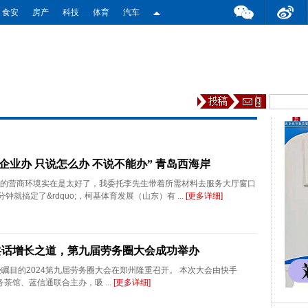
食安
房产
科技
体育
汽车
企业办 只说怎么办 不说不能办” 青岛西海岸
岸新区的营商环境实在是太好了，我委托李先生带着所需材料去服务大厅窗口
钟就搞定了&rdquo;，柯基体育发展（山东）有 ...
[更多详细]
共话增长之道，第九届劳务圈大会成功举办
备受瞩目的2024第九届劳务圈大会在郑州隆重召开。 本次大会由快手
劳务茶馆、蓝信通联合主办，吸 ...
[更多详细]