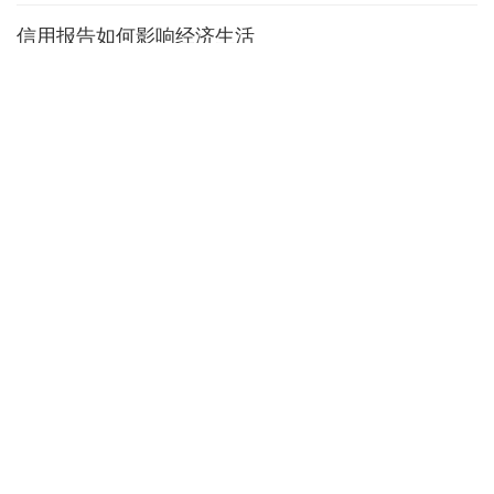
信用报告如何影响经济生活
百姓民生
2024-05-21
事关购房、就医、买车......多项民生福利密集出台
百姓民生
2024-05-20
缴够年限就“坐等退休”？断缴清零？事关您的养老保
险，必看→
百姓民生
2024-05-12
全国基本养老保险参保人数达10.7亿人
百姓民生
2024-05-01