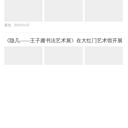
展览
2019-01-07
《隐几——王子庸书法艺术展》在大红门艺术馆开展
展览
2021-06-15
牛年春晚首次亮相的佛首在京展出！
展览
2021-02-15