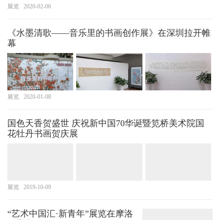
展览
2020-02-06
《水墨清歌——音乐里的书画创作展》在深圳拉开帷
幕
展览
2020-01-08
国色天香贺盛世 庆祝新中国70华诞暨笕桥美术院国
花牡丹书画贺庆展
展览
2019-10-09
“艺术中国汇·新青年”展览在摩洛