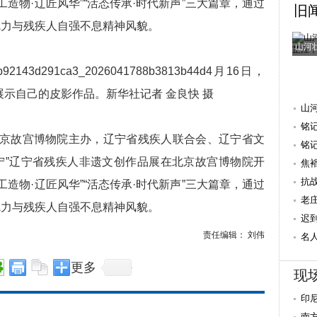
工造物·辽匠风华”“活态传承·时代新声”三大篇章，通过
旧
魅力与残疾人自强不息精神风貌。
山河
4月16日，
示自己的皮影作品。新华社记者 金良快 摄
山
铭
北京故宫博物院主办，辽宁省残疾人联合会、辽宁省文
抗
铭
宁”辽宁省残疾人非遗文创作品展在北京故宫博物院开
焦
量 
抗
工造物·辽匠风华”“活态传承·时代新声”三大篇章，通过
老
魅力与残疾人自强不息精神风貌。
迟
责任编辑： 刘伟
重
名
献
更多
现
印
南