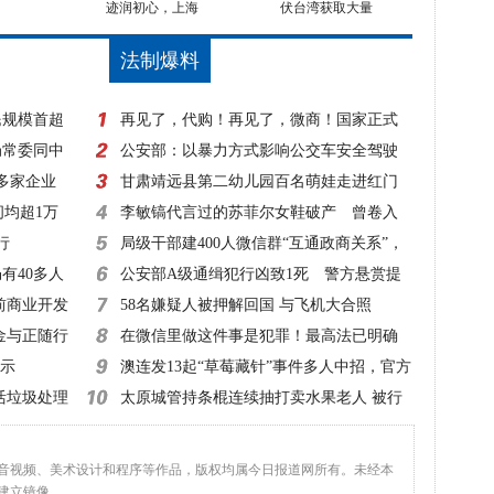
迹润初心，上海
伏台湾获取大量
法制爆料
民规模首超
再见了，代购！再见了，微商！国家正式
局常委同中
出手，1月1日起实施！
公安部：以暴力方式影响公交车安全驾驶
0多家企业
一律立案侦查
甘肃靖远县第二幼儿园百名萌娃走进红门
间均超1万
零距离体验消防
李敏镐代言过的苏菲尔女鞋破产 曾卷入
行
超50起诉讼
局级干部建400人微信群“互通政商关系”，
有40多人
该查！
公安部A级通缉犯行凶致1死 警方悬赏提
前商业开发
高至20万元！
58名嫌疑人被押解回国 与飞机大合照
金与正随行
在微信里做这件事是犯罪！最高法已明确
指示
澳连发13起“草莓藏针”事件多人中招，官方
活垃圾处理
建议：切碎再吃
太原城管持条棍连续抽打卖水果老人 被行
拘10日
、音视频、美术设计和程序等作品，版权均属今日报道网所有。未经本
建立镜像。