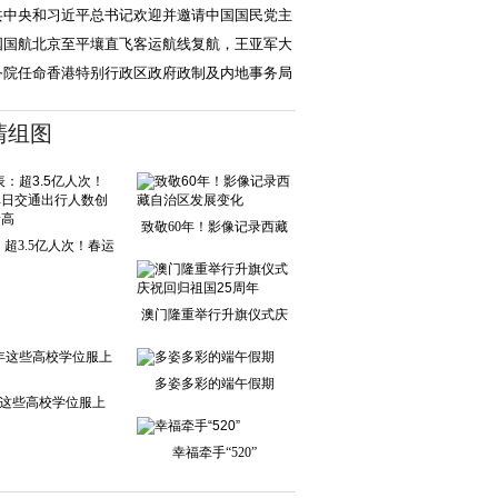
，两岸不是终需
共中央和习近平总书记欢迎并邀请中国国民党主
郑丽文率团来
国国航北京至平壤直飞客运航线复航，王亚军大
迎接首批乘客
务院任命香港特别行政区政府政制及内地事务局
清组图
致敬60年！影像记录西藏
超3.5亿人次！春运
自治区发展变化
单日交通出行人
澳门隆重举行升旗仪式庆
祝回归祖国25周
多姿多彩的端午假期
这些高校学位服上
新！
幸福牵手“520”