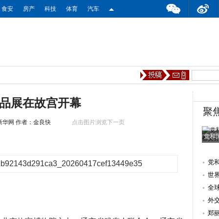
食安
房产
科技
体育
汽车
品展在故宫开幕
聚
新华网
作者：金良快
点击图片浏览下一页
党和
党
世
全
外
郑