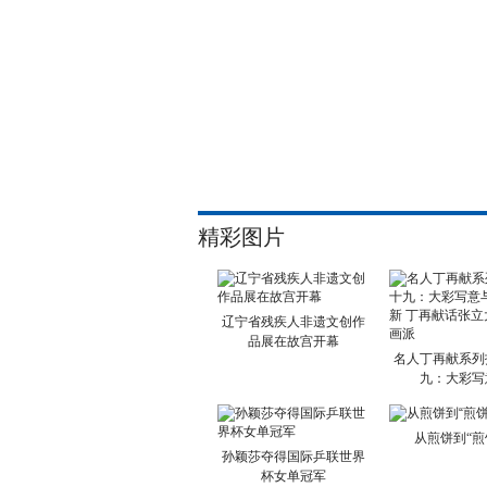
精彩图片
辽宁省残疾人非遗文创作
品展在故宫开幕
名人丁再献系列
九：大彩写
从煎饼到“煎
孙颖莎夺得国际乒联世界
杯女单冠军