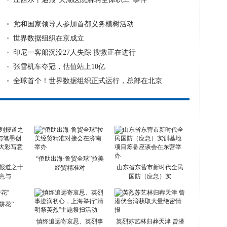
党和国家领导人参加首都义务植树活动
世界数据组织在京成立
印尼一客船沉没27人失踪 搜救正在进行
张雪机车夺冠，估值站上10亿
全球首个！世界数据组织正式运行，总部在北京
“侨助出海·鲁贸全球”拉美
报道之十
山东省东营市新时代全民
经贸精准对
意与
国防（应急）实
饼花”
慎终追远寄哀思、英烈事
英烈苏艺林归葬天津 曾潜