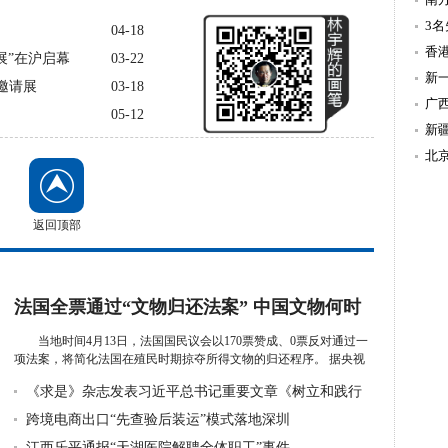
温
3
04-18
造
香
请展”在沪启幕
03-22
新
邀请展
03-18
持
广
05-12
新
北
返回顶部
法国全票通过“文物归还法案” 中国文物何时
回家？
当地时间4月13日，法国国民议会以170票赞成、0票反对通过一
项法案，将简化法国在殖民时期掠夺所得文物的归还程序。 据央视
新闻报...
详细》
《求是》杂志发表习近平总书记重要文章《树立和践行
正确政绩观
跨境电商出口“先查验后装运”模式落地深圳
江西乐平通报“天湖医院解聘全体职工”事件