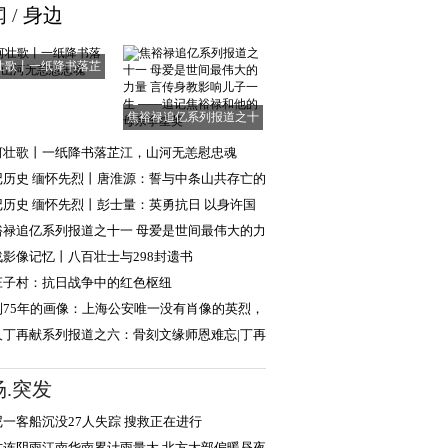
闻
/
身边
壮歌丨一纸降书落芷
江，山河无恙慰
焦裕禄追亿系列报道之十
一 母爱是世间
河壮歌丨一纸降书落芷江，山河无恙慰忠魂
记历史 缅怀先烈丨唐淮源：誓与中条山共存亡的
日英烈
记历史 缅怀先烈丨彭士量：英勇抗日 以身许国
裕禄追亿系列报道之十一 母爱是世间最伟大的力
言传身教
战影像记忆丨八百壮士与298封遗书
庄子村：抗日战争中的红色枢纽
到75年的画像：上海公安唯一没有肖像的英烈，
现年轻模样
人丁再献系列报道之六：骨刻文缘师恩难忘|丁再
忆路遥教授
场.突发
尼一客船沉没27人失踪 搜救正在进行
方连阴雨江南华南累计雨量大 北方大部偏暖昼夜