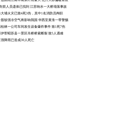
差显著
名失联人员遗体已找到 江苏响水一大桥塌落事故
成5人死亡
港大埔火灾已致4死3伤，其中1名消防员殉职
一股较强冷空气将影响我国 华西至黄淮一带警惕
续降雨致灾
西桂林一公司车间发生设备爆炸事件 致1死7伤
疆伊犁昭苏县一景区吊桥桥索断裂 致5人遇难
京强降雨已造成30人死亡