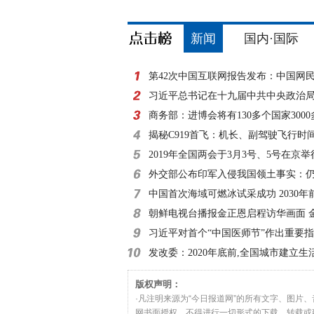
新闻
国内·国际
第42次中国互联网报告发布：中国网
8亿
习近平总书记在十九届中共中央政治
外记者见面时的讲
商务部：进博会将有130多个国家300
参展
揭秘C919首飞：机长、副驾驶飞行时
小时
2019年全国两会于3月3号、5号在京举
外交部公布印军入侵我国领土事实：仍
滞留
中国首次海域可燃冰试采成功 2030年
朝鲜电视台播报金正恩启程访华画面 
习近平对首个“中国医师节”作出重要
发改委：2020年底前,全国城市建立生
收费制度
版权声明：
·凡注明来源为“今日报道网”的所有文字、图片
网书面授权，不得进行一切形式的下载、转载或