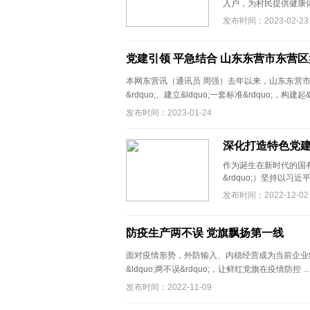
入户，为村民提供健康体
发布时间：2023-02-23
党建引领 平急结合 山东东营市东营
本网东营讯（通讯员 周强）去年以来，山东东营市东营区聚
&rdquo;、建立&ldquo;一套标准&rdquo;，构建起& 
发布时间：2023-01-24
深化打造特色党建
作为诞生在新时代的国有
&rdquo;）坚持以习
发布时间：2022-12-02
防疫生产两不误 党旗飘扬第一线
面对疫情形势，外防输入、内稳经营成为当前企业
&ldquo;两不误&rdquo;，让鲜红党旗在疫情防控 ..
发布时间：2022-11-09