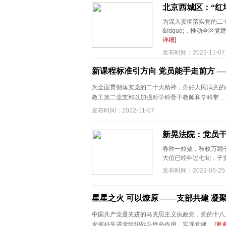
北京西城区：“红
为深入贯彻落实党的二十
&rdquo;，推动全区党
详细]
发布时间：2022-11-07
新课程标准引方向 党员能手走前方 
为全面贯彻落实党的二十大精神，办好人民满意的
教工第二党支部以加强对学科骨干教师和学科带 ..
发布时间：2022-11-07
新晃法院：党员干
春种一粒粟，秋收万颗
大伯已经年过七旬，子女
发布时间：2022-05-25
星星之火 可以燎原 ——支部共建 
中国共产党是先进的马克思主义执政党，党的十八
发挥好先进党组织战斗堡垒作用，实现党建 ...
[更