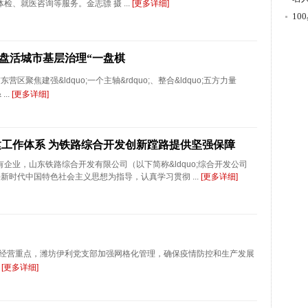
检、就医咨询等服务。金志骠 摄 ...
[更多详细]
游
1
区盘活城市基层治理“一盘棋
焦建强&ldquo;一个主轴&rdquo;、整合&ldquo;五方力量
...
[更多详细]
工作体系 为铁路综合开发创新蹚路提供坚强保障
企业，山东铁路综合开发有限公司（以下简称&ldquo;综合开发公司
近平新时代中国特色社会主义思想为指导，认真学习贯彻 ...
[更多详细]
经营重点，潍坊伊利党支部加强网格化管理，确保疫情防控和生产发展
.
[更多详细]