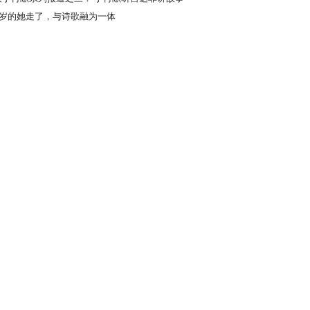
栈桥
00岁的她走了，与诗歌融为一体