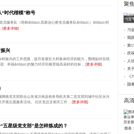
聚
“时代楷模”称号
习近
队（简称&ldquo;高新连心桥党员服务队&rdquo;）&ldquo;时
.
[更多详细]
习
调
我
第
村振兴
庆
乡村振兴的工作思路，提升发展壮大村集体经济的能力，围绕如何实现
人
和谐、幸福&rdquo;的魅力经开区疃里镇高庙村的目标 ...
[更多详细]
→
关
的
《
国
动
城网格党支部联合山东省沂南县税务局机关第二党支部到城中社区永兴
高
开展志愿服务活动。 社区党总支相关工作 ...
[更多详细]
“五星级党支部”是怎样炼成的？
图表：