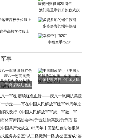
单日交通出行人
澳门隆重举行升旗仪式庆
祝回归祖国25周
多姿多彩的端午假期
这些高校学位服上
新！
幸福牵手“520”
家军事
中国邮政发行《中国人民
八一军魂 赓续红色血
解放军军旗、军
脉——庆八一慰
敬八一军魂 赓续红色血脉——庆八一慰问抗美援
老兵大型红色
前一步走——写在中国人民解放军建军99周年之
国邮政发行《中国人民解放军军旗、军徽、军
》纪念邮票
南市体育舞蹈协会举行“走进崇高践行(示范)基
”挂牌仪式
祝中国共产党成立105周年〡回望红色法治根脉
述强军法治使
站式服务办公室”从二楼搬到一楼,办公室变成“连