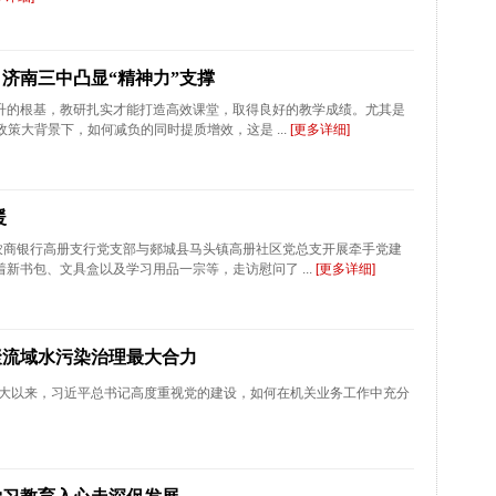
济南三中凸显“精神力”支撑
升的根基，教研扎实才能打造高效课堂，取得良好的教学成绩。尤其是
quo;政策大背景下，如何减负的同时提质增效，这是 ...
[更多详细]
暖
城农商银行高册支行党支部与郯城县马头镇高册社区党总支开展牵手党建
新书包、文具盒以及学习用品一宗等，走访慰问了 ...
[更多详细]
凝聚流域水污染治理最大合力
大以来，习近平总书记高度重视党的建设，如何在机关业务工作中充分