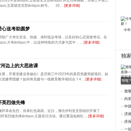
022年度&ldquo;五星级党支部&rdquo;评定结果揭晓，济南三中第三
o;五星级党支部&rdquo;称号。 20 ...
[更多详细]
爱心送考助圆梦
今年
帮助广大考生安全、快捷、准时抵达考场，以良好的心态迎接考试。在
uo;大考&rdquo;中，以这种特殊的方式参与其中， ...
[更多详细]
独
黄河边上的大思政课
发展，开展党建业务融合》是济南三中2023年的基层党建突破项目。如
党建带团建？如何将党建与一线教育教学相结合？4 ...
[更多详细]
致敬
致
朝
向
怀英烈做先锋
际
中
缅怀革命先烈，传承红色基因。近日，潍坊伊利党支部组织开展了
歌
济
 缅怀英烈做先锋&rdquo;主题党日活动。通过重温临朐红 ...
[更多详细]
地
庆
讲
一