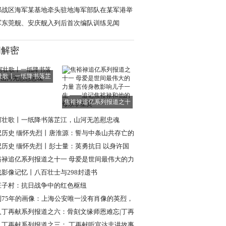
”
部战区海军某基地牵头驻地海军部队在某军港举
开放活动
军东莞舰、安庆舰入列后首次编队训练见闻
闻解密
壮歌丨一纸降书落芷
江，山河无恙慰
焦裕禄追亿系列报道之十
一 母爱是世间
河壮歌丨一纸降书落芷江，山河无恙慰忠魂
记历史 缅怀先烈丨唐淮源：誓与中条山共存亡的
日英烈
记历史 缅怀先烈丨彭士量：英勇抗日 以身许国
裕禄追亿系列报道之十一 母爱是世间最伟大的力
言传身教
战影像记忆丨八百壮士与298封遗书
庄子村：抗日战争中的红色枢纽
到75年的画像：上海公安唯一没有肖像的英烈，
现年轻模样
人丁再献系列报道之六：骨刻文缘师恩难忘|丁再
忆路遥教授
人丁再献系列报道之三： 丁再献听宫达非讲故事