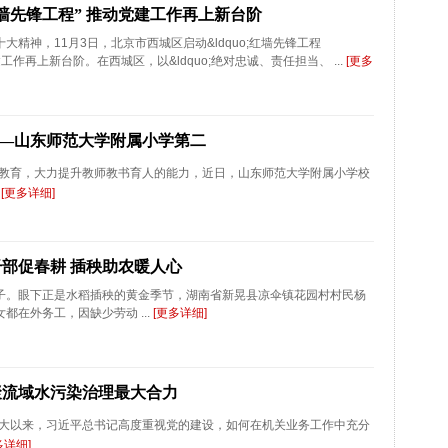
墙先锋工程” 推动党建工作再上新台阶
大精神，11月3日，北京市西城区启动&ldquo;红墙先锋工程
建工作再上新台阶。在西城区，以&ldquo;绝对忠诚、责任担当、 ...
[更多
——山东师范大学附属小学第二
教育，大力提升教师教书育人的能力，近日，山东师范大学附属小学校
.
[更多详细]
部促春耕 插秧助农暖人心
子。眼下正是水稻插秧的黄金季节，湖南省新晃县凉伞镇花园村村民杨
都在外务工，因缺少劳动 ...
[更多详细]
凝聚流域水污染治理最大合力
大以来，习近平总书记高度重视党的建设，如何在机关业务工作中充分
多详细]