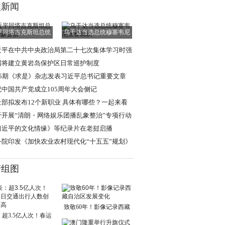
焦新闻
平同塔吉克斯坦总统
乌干达当选总统穆塞韦尼
拉赫蒙会谈
宣誓就职
近平在中共中央政治局第二十七次集体学习时强
 强化政治引领
国将建立黄岩岛保护区日常巡护制度
15期《求是》杂志发表习近平总书记重要文章
祝中国共产党成立105周年大会侧记
社部拟发布12个新职业 具体有哪些？一起来看
于开展“清朗・网络娱乐团播乱象整治”专项行动
通知
习近平的文化情缘》等纪录片在老挝启播
务院印发《加快农业农村现代化“十五五”规划》
清组图
致敬60年！影像记录西藏
超3.5亿人次！春运
自治区发展变化