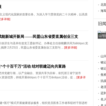
心桥
北
展
行
海
主义现代化国家的首要任务。为深入学习贯彻党的二十大精神，以高质
更多详细]
旧
山河
赋能新城开新局 ——民盟山东省委直属创业三支
徐济生与圣井街道党工委副书记、办事处主任徐晓麟共同为&ldquo;党
o;揭牌 2月25日，民盟山东省委直属创业三支部与 ...
[更多详细]
山
铭
“个十百千万”活动 结对联建迈向共富路
抗
铭
坚持党建引领，以产业融合、资源共享为目标，依托浙江省宁波市
焦
uo;资源优势，持续开展&ldquo;个十百千万&rdquo;活动，促 ...
[更多详
量 
抗
老
迟
重
名
党建+医疗”模式开展健康巡诊服务，组织党员医务工作者和驻村干部进村
献
名