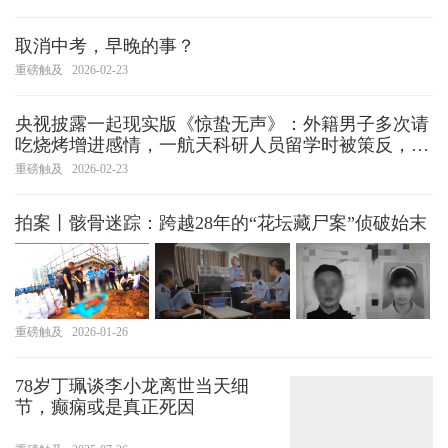
取消中考，早晚的事？
重磅触及
2026-02-23
央视披露一起现实版《惊蛰无声》：外籍男子多次请
吃烧烤增进感情，一航天科研人员留学时被策反，大
量搜集我国航天核心情报，被判刑7年
重磅触及
2026-02-23
拍案丨骸骨迷踪：跨越28年的“花坛藏尸案”侦破始末
重磅触及
2026-01-26
78岁丁珮谈李小龙离世当天细
节，癫痫或是真正死因