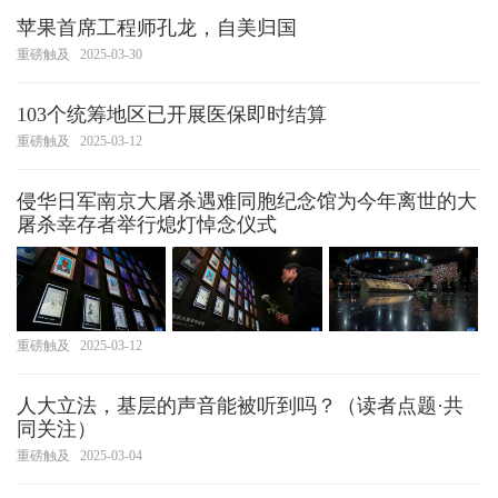
苹果首席工程师孔龙，自美归国
重磅触及
2025-03-30
103个统筹地区已开展医保即时结算
重磅触及
2025-03-12
侵华日军南京大屠杀遇难同胞纪念馆为今年离世的大
屠杀幸存者举行熄灯悼念仪式
重磅触及
2025-03-12
人大立法，基层的声音能被听到吗？（读者点题·共
同关注）
重磅触及
2025-03-04