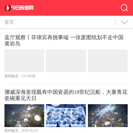
首页
蓝厅观察丨菲律宾再挑事端 一张废图纸划不走中国
黄岩岛
重磅触及
14小时前
挪威深海发现载有中国瓷器的18世纪沉船，大量青花
瓷碗重见天日
重磅触及
2026-06-03