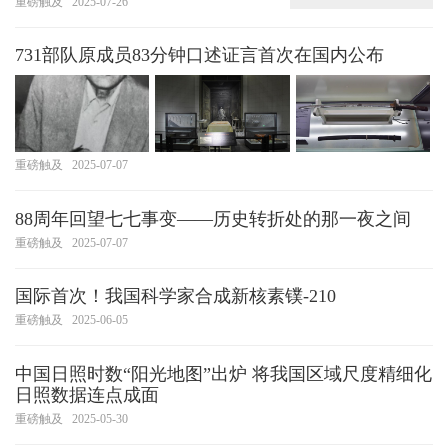
重磅触及
2025-07-26
731部队原成员83分钟口述证言首次在国内公布
重磅触及
2025-07-07
88周年回望七七事变——历史转折处的那一夜之间
重磅触及
2025-07-07
国际首次！我国科学家合成新核素镤-210
重磅触及
2025-06-05
中国日照时数“阳光地图”出炉 将我国区域尺度精细化
日照数据连点成面
重磅触及
2025-05-30