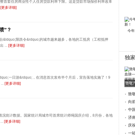
整首套住房商业性个人住房贷款利率下限。这是贷款市场报价利率改革
.
[更多详细]
喷”？
今年
dquo;限跌令&rdquo;的城市越来越多，各地的工抵房（工程抵押
...
[更多详细]
独
uo;一日游&rdquo;，在消息首次发布半个月后，宣告落地实施了！9
致敬
..
[更多详细]
致
朝
向
际
中
动情况统计数据。国家统计局城市司首席统计师绳国庆介绍，8月份，各地
歌
济
..
[更多详细]
地
庆
讲
一