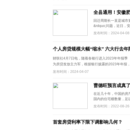
全县通用！安徽肥
回迁周期长一直是城市更
&rdquo;问题，近日
发布时间：2024-04-08
个人房贷规模大幅“缩水” 六大行去年降
财联社4月7日电，随着各银行进入2023年年报季 ，
为房贷发放主力军，根据银行披露的2023年年报， .
发布时间：2024-04-07
曹德旺预言成真了
在近几十年，中国的房
国内的住宅楼数量，足以
发布时间：2022-08-26
首套房贷利率下限下调影响几何？