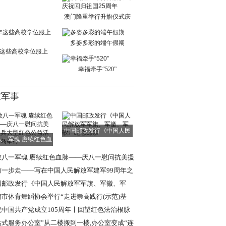
单日交通出行人
澳门隆重举行升旗仪式庆
祝回归祖国25周
多姿多彩的端午假期
这些高校学位服上
新！
幸福牵手“520”
家军事
中国邮政发行《中国人民
八一军魂 赓续红色血
解放军军旗、军
脉——庆八一慰
敬八一军魂 赓续红色血脉——庆八一慰问抗美援
老兵大型红色
前一步走——写在中国人民解放军建军99周年之
国邮政发行《中国人民解放军军旗、军徽、军
》纪念邮票
南市体育舞蹈协会举行“走进崇高践行(示范)基
”挂牌仪式
祝中国共产党成立105周年〡回望红色法治根脉
述强军法治使
站式服务办公室”从二楼搬到一楼,办公室变成“连