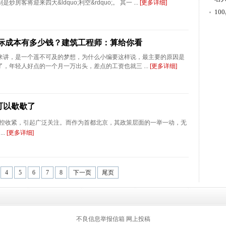
房客将迎来四大&ldquo;利空&rdquo;。 其一 ...
[更多详细]
游
1
实际成本有多少钱？建筑工程师：算给你看
来讲，是一个遥不可及的梦想，为什么小编要这样说，最主要的原因是
，年轻人好点的一个月一万出头，差点的工资也就三 ...
[更多详细]
可以歇歇了
控收紧，引起广泛关注。而作为首都北京，其政策层面的一举一动，无
..
[更多详细]
4
5
6
7
8
下一页
尾页
返回顶部
不良信息举报信箱
网上投稿