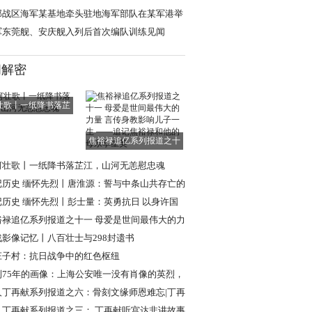
”
部战区海军某基地牵头驻地海军部队在某军港举
开放活动
军东莞舰、安庆舰入列后首次编队训练见闻
闻解密
壮歌丨一纸降书落芷
江，山河无恙慰
焦裕禄追亿系列报道之十
一 母爱是世间
河壮歌丨一纸降书落芷江，山河无恙慰忠魂
记历史 缅怀先烈丨唐淮源：誓与中条山共存亡的
日英烈
记历史 缅怀先烈丨彭士量：英勇抗日 以身许国
裕禄追亿系列报道之十一 母爱是世间最伟大的力
言传身教
战影像记忆丨八百壮士与298封遗书
庄子村：抗日战争中的红色枢纽
到75年的画像：上海公安唯一没有肖像的英烈，
现年轻模样
人丁再献系列报道之六：骨刻文缘师恩难忘|丁再
忆路遥教授
人丁再献系列报道之三： 丁再献听宫达非讲故事