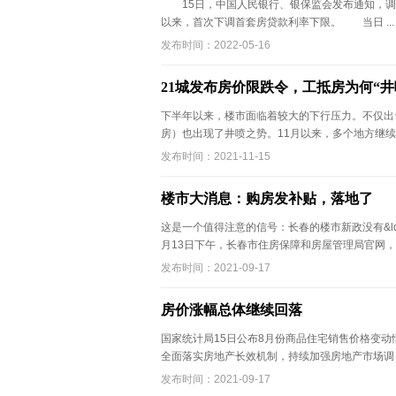
15日，中国人民银行、银保监会发布通知，调
以来，首次下调首套房贷款利率下限。 当日 ..
发布时间：2022-05-16
21城发布房价限跌令，工抵房为何“井
下半年以来，楼市面临着较大的下行压力。不仅出台&l
房）也出现了井喷之势。11月以来，多个地方继续出 
发布时间：2021-11-15
楼市大消息：购房发补贴，落地了
这是一个值得注意的信号：长春的楼市新政没有&ldq
月13日下午，长春市住房保障和房屋管理局官网， .
发布时间：2021-09-17
房价涨幅总体继续回落
国家统计局15日公布8月份商品住宅销售价格变
全面落实房地产长效机制，持续加强房地产市场调 .
发布时间：2021-09-17