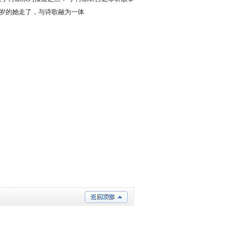
栈桥
00岁的她走了，与诗歌融为一体