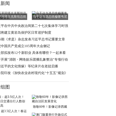
焦新闻
平同塔吉克斯坦总统
乌干达当选总统穆塞韦尼
拉赫蒙会谈
宣誓就职
近平在中共中央政治局第二十七次集体学习时强
 强化政治引领
国将建立黄岩岛保护区日常巡护制度
15期《求是》杂志发表习近平总书记重要文章
祝中国共产党成立105周年大会侧记
社部拟发布12个新职业 具体有哪些？一起来看
于开展“清朗・网络娱乐团播乱象整治”专项行动
通知
习近平的文化情缘》等纪录片在老挝启播
务院印发《加快农业农村现代化“十五五”规划》
清组图
致敬60年！影像记录西藏
超3.5亿人次！春运
自治区发展变化