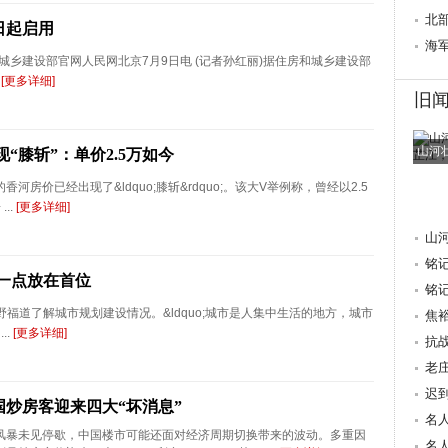
心桥
北
日起启用
行
海
乡建设部官网人民网北京7月9日电 (记者孙红丽)据住房和城乡建设部
.
[更多详细]
旧
山河
“膝斩”：单价2.5万如今
价已经出现了&ldquo;膝斩&rdquo;。该大V举例称，曾经以2.5
..
[更多详细]
山
铭
一点放在首位
抗
铭
福道了解城市规划建设情况。&ldquo;城市是人集中生活的地方，城市
焦
..
[更多详细]
量 
抗
老
迟
国炒房客迎来四大“坏消息”
重
名
风暴未见停歇，中国楼市可能还面对经济周期切换带来的波动。多重因
献
名