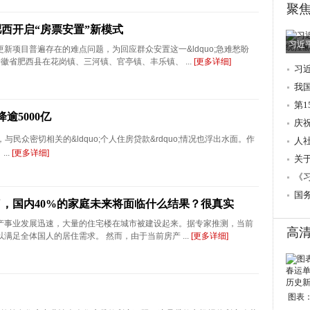
聚
西开启“房票安置”新模式
习近
新项目普遍存在的难点问题，为回应群众安置这一&ldquo;急难愁盼
，安徽省肥西县在花岗镇、三河镇、官亭镇、丰乐镇、 ...
[更多详细]
习
调
我
第
逾5000亿
庆
与民众密切相关的&ldquo;个人住房贷款&rdquo;情况也浮出水面。作
人
..
[更多详细]
→
关
的
《
国
，国内40%的家庭未来将面临什么结果？很真实
产事业发展迅速，大量的住宅楼在城市被建设起来。据专家推测，当前
高
满足全体国人的居住需求。 然而，由于当前房产 ...
[更多详细]
图表：