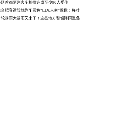
根廷首都两列火车相撞造成至少90人受伤
铁合肥客运段就列车员称“山东人穷”致歉：将对
依规处理
一轮暴雨大暴雨又来了！这些地方警惕降雨重叠
灾风险大