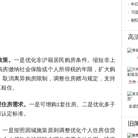
动
中
轨
习
第
创
高
政策
。
一是优化非沪籍居民购房条件。缩短非上
购房缴纳社会保险或个人所得税的年限，扩大购
。取消离异购房限制，调整住房赠与规定，支持
兰州
工租住。
理住房需求。
一是可增购1套住房。二是优化多子
走进
房认定标准。
旧
。
一是按照因城施策原则调整优化个人住房信贷