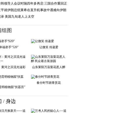
力 奋力谱写
日韩领导人会议时隔四年多再启 三国合作重回正
迎契机
近平就伊朗总统莱希在直升机事故中遇难向伊朗
一副总统穆赫
纪录 美国九旬老人上太空
清组图
幸福牵手“520”
让微笑 传递爱
：黄河之滨流光溢彩
山东莱阳万亩梨花惹人醉
迎五一
民众着古装游园
春分时节踏青赏花
昆明植物园“扶荔宫”
闻
/
身边