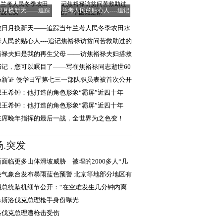
日月换新天——追踪
兰考人民的贴心人----追记
当年兰考人民冬
焦裕禄访贫问
教日月换新天——追踪当年兰考人民冬季农田水
建设纪实
考人民的贴心人----追记焦裕禄访贫问苦救助过的
个困难之家
裕禄夫妇是我的再生父母 ——访焦裕禄夫妇搭救
关爱过的养
书记，您可以瞑目了——写在焦裕禄同志逝世60
年之际
添新证 侵华日军第七三一部队职员表被首次公开
思王希钟：他打造的角色形象“霸屏”近四十年
思王希钟：他打造的角色形象“霸屏”近四十年
主席晚年指挥的最后一战，全世界为之色变！
场.突发
新面临更多山体滑坡威胁 被埋的2000多人“几
生还可能”
央气象台发布暴雨蓝色预警 北京等地部分地区有
到暴雨
朗总统坠机细节公开：“在空难发生几分钟内离
杀斯洛伐克总理枪手身份曝光
洛伐克总理遭枪击受伤