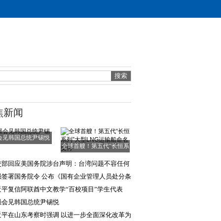
焦新闻
会见韩国总统尹锡悦
全球首艘！第五代“长恒系
列”大型LNG运
交部回应美国务院涉台声明：台湾问题不容任何
部势力干涉
强签署国务院令 公布《国有企业管理人员处分条
》
近平复信阿联酋中文教学“百校项目”学生代表
强会见韩国总统尹锡悦
近平在山东考察时强调 以进一步全面深化改革为