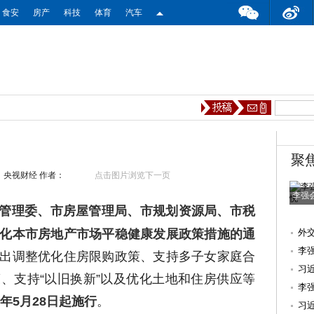
食安
房产
科技
体育
汽车
聚
：央视财经
作者：
点击图片浏览下一页
李强
管理委、市房屋管理局、市规划资源局、市税
化本市房地产市场平稳健康发展政策措施的通
外
外
李
出调整优化住房限购政策、支持多子女家庭合
例
习
、支持“以旧换新”以及优化土地和住房供应等
李
4年5月28日起施行
。
习