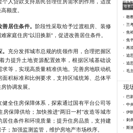
金个人贷款支持居民合理住房需求的作用，适度
敢教
最高额度。
敢
利
兰
改善居住条件。
阶段性采取给予过渡租房、装修
一
焦
难家庭住房“以旧换新”，促进改善居住条件。
和
焦
周
再
应。
充分发挥城市总规的统领作用，合理把握区
追
着力提升土地资源配置效率，根据区域基础设
追
需求等，实现高质量精准供地。完善房地联动机
毛
房面积标准和比例要求，支持区域统筹、总体平
现
住房协调发展。
巴
立健全住房保障体系，探索通过国有平台公司等
无
中
住房保障供给；加快推进“两旧一村”改造等城市
大
伊
世”
刺
的居住条件和环境质量；提升住房品质，支持建
斯
房子；加强监测监管，维护房地产市场秩序。