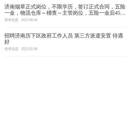
济南烟草正式岗位，不限学历，签订正式合同，五险
一金，物流仓库～稽查～主管岗位，五险一金后4500
～7000左右，年龄23到30岁
供求信息
2022-08-04
招聘济南历下区政府工作人员 第三方派遣安置 待遇
好
供求信息
2023-02-08
浪潮（国企）招聘
供求信息
2023-02-08
2023中铁二十一局集团轨道交通工程有限公司 房建
人才社会招聘
供求信息
2023-02-08
好品山东2023爆品好物年货大集
供求信息
2022-12-29