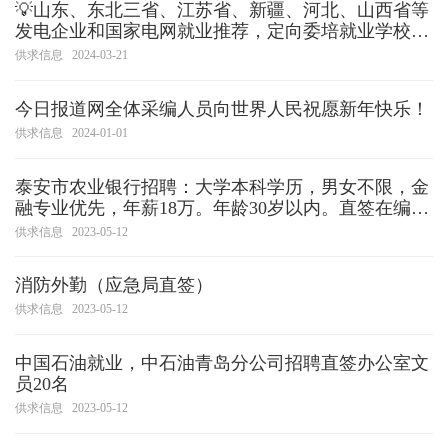
💡山东、东北三省、江苏省、新疆、河北、山西省等
发电企业和国家电网就业推荐，定向委培就业学校9
年义务免费跟踪调整服务
供求信息
2024-03-21
今日报道网全体采编人员向世界人民祝愿新年快乐！
供求信息
2024-01-01
泰安市农业银行招聘：大学本科学历，男女不限，金
融专业优先，年薪18万。年龄30岁以内。直签在编一
名
供求信息
2023-05-12
消防外勤（应急局直签）
供求信息
2023-05-12
中国石油就业，中石油青岛分公司招聘直签办公室文
员20名
供求信息
2023-05-12