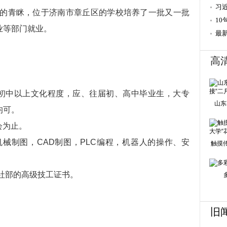
习
的青眯，位于济南市章丘区的学校培养了一批又一批
强
1
业等部门就业。
最
高
，初中以上文化程度，应、往届初、高中毕业生，大专
山东
均可。
会为止。
械制图，CAD制图，PLC编程，机器人的操作、安
触摸
。
社部的高级技工证书。
旧