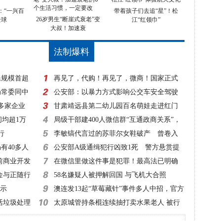
：“一兴百
带着孩子们去追“星”！松
26岁男生“断崖式衰老”变
全球
江“红领巾”
大叔！加速衰
法制爆料
民规模首超
再见了，代购！再见了，微商！国家正式
局常委同中
出手，1月1日起实施！
公安部：以暴力方式影响公交车安全驾驶
0多家企业
一律立案侦查
甘肃靖远县第二幼儿园百名萌娃走进红门
间均超1万
零距离体验消防
局级干部建400人微信群“互通政商关系”，
行
该查！
李敏镐代言过的苏菲尔女鞋破产 曾卷入
有40多人
超50起诉讼
公安部A级通缉犯行凶致1死 警方悬赏提
前商业开发
高至20万元！
在微信里做这件事是犯罪！最高法已明确
金与正随行
58名嫌疑人被押解回国 与飞机大合照
指示
澳连发13起“草莓藏针”事件多人中招，官方
活垃圾处理
建议：切碎再吃
太原城管持条棍连续抽打卖水果老人 被行
拘10日