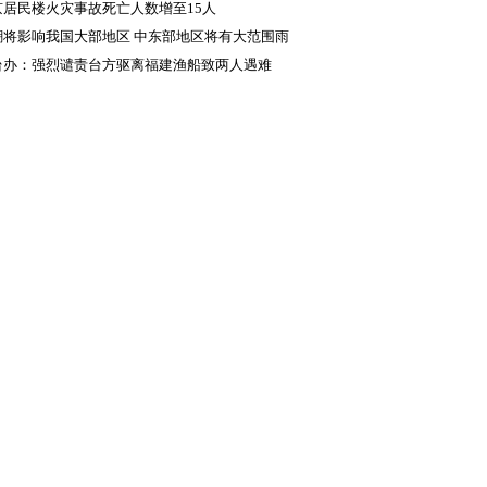
京居民楼火灾事故死亡人数增至15人
潮将影响我国大部地区 中东部地区将有大范围雨
冰冻天气
台办：强烈谴责台方驱离福建渔船致两人遇难