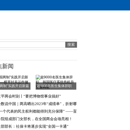
焦新闻
国两制”实践开启新篇
超9000名医生集体辞职
章——横琴封
韩国医疗系统危
近平两会时刻丨“要把博物馆事业搞好”
数说中国｜两高晒出2023年“成绩单”，折射哪
法治进步？
每一个代表的民主权利都能得到充分保障” ——盲
王永澄代表
务院组成部门女部长，在全国两会会场亮相！
社部部长：社保卡将逐步实现“全国一卡通”