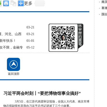
南
更多
寒
雪
国
03-21
新疆、河北、山西
03-21
新年快乐！
01-01
女不限，金融专
05-12
返回顶部
习近平两会时刻丨“要把博物馆事业搞好”
3月5日，在江苏代表团审议现场，全国人大代表、南京市博
物总馆副馆长宋燕向习近平总书记讲述了三个小故事。