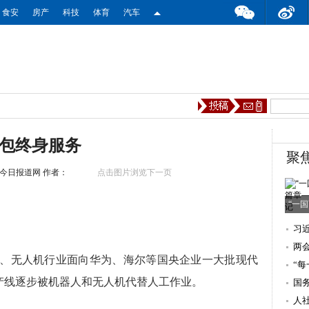
食安
房产
科技
体育
汽车
包终身服务
聚
今日报道网
作者：
点击图片浏览下一页
“一
习
两会
、无人机行业面向华为、海尔等国央企业一大批现代
些
“
产线逐步被机器人和无人机代替人工作业。
人
国
人