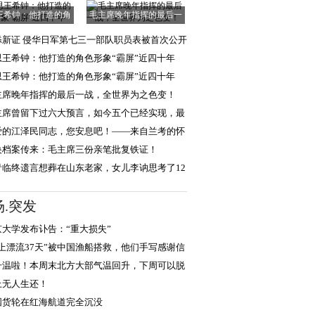
王希钟：他打造的角
毛主席晚年指挥的最后一
色形象“霸屏”
战，全世界为之
添新证 侵华日军第七三一部队职员表被首次公开
思王希钟：他打造的角色形象“霸屏”近四十年
思王希钟：他打造的角色形象“霸屏”近四十年
主席晚年指挥的最后一战，全世界为之色变！
主席曾留下过六大预言，如今五个已经实现，最
一个还会远吗
爱的江泽民同志，您安息吧！——来自兰考的怀
和报告
央档案传来：毛主席三份亲笔批复铁证！
青临终遗言想葬在山东老家，女儿李讷思考了12
，选择葬于北
场.突发
京大学发布讣告：“重大损失”
海上漂流37天”被中国渔船搭救，他们手写感谢信
升温啦！本周末北方大部气温回升，下周可以脱
衣了
上无人生还！
国货轮在红海航道完全沉没