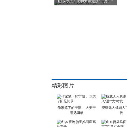
山东枣庄：龙狮大赛迎接“二月二”
精彩图片
作家笔下的宁阳： 大美宁
舰载无人机渐入“远
阳见闻录
代