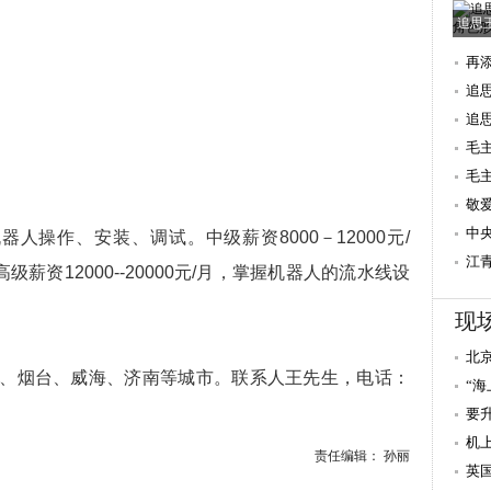
追思
再
追
追
毛
毛
后
敬
念
中
机器人操作、安装、调试。中级薪资8000－12000元/
江
资12000--20000元/月，掌握机器人的流水线设
年
现
北
、烟台、威海、济南等城市。联系人王先生，电话：
“
要
冬
机
责任编辑： 孙丽
英