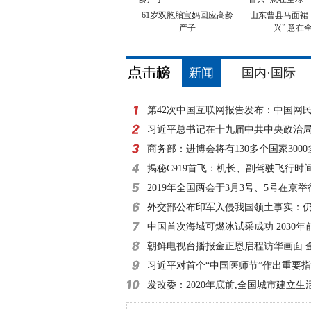
61岁双胞胎宝妈回应高龄
山东曹县马面裙
产子
兴” 意在
新闻
国内·国际
第42次中国互联网报告发布：中国网
8亿
习近平总书记在十九届中共中央政治
外记者见面时的讲
商务部：进博会将有130多个国家300
参展
揭秘C919首飞：机长、副驾驶飞行时
小时
2019年全国两会于3月3号、5号在京举
外交部公布印军入侵我国领土事实：仍
滞留
中国首次海域可燃冰试采成功 2030年
朝鲜电视台播报金正恩启程访华画面 
习近平对首个“中国医师节”作出重要
发改委：2020年底前,全国城市建立生
收费制度