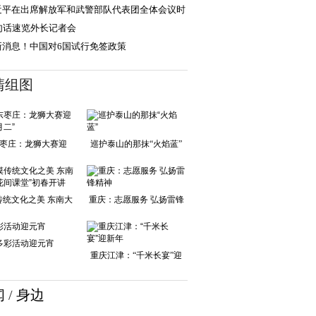
近平在出席解放军和武警部队代表团全体会议时
调：强化使命
0句话速览外长记者会
新消息！中国对6国试行免签政策
清组图
枣庄：龙狮大赛迎
巡护泰山的那抹“火焰蓝”
接“二月二”
传统文化之美 东南大
重庆：志愿服务 弘扬雷锋
学“花间课堂”
精神
多彩活动迎元宵
重庆江津：“千米长宴”迎
新年
闻
/
身边