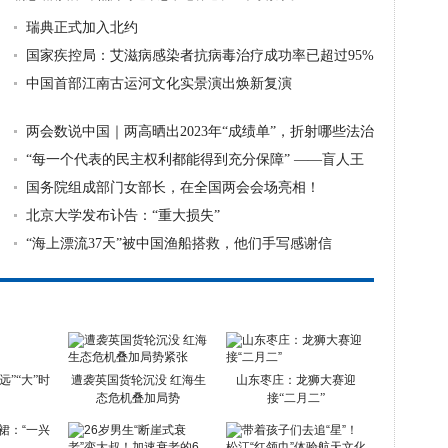
&mdash;&mda...
详细》
瑞典正式加入北约
国家疾控局：艾滋病感染者抗病毒治疗成功率已超过95%
中国首部江南古运河文化实景演出焕新复演
两会数说中国｜两高晒出2023年“成绩单”，折射哪些法治
进步？
“每一个代表的民主权利都能得到充分保障” ——盲人王
永澄代表
国务院组成部门女部长，在全国两会会场亮相！
北京大学发布讣告：“重大损失”
“海上漂流37天”被中国渔船搭救，他们手写感谢信
”“大”时
遭袭英国货轮沉没 红海生
山东枣庄：龙狮大赛迎
态危机叠加局势
接“二月二”