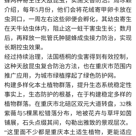
蜂两种寄生性天敌昆虫，实施交替防治。周冰颖
介绍，每年5月份，他们会将花绒寄甲卵卡放在
虫洞口，一周左右这些卵便会孵化，其幼虫寄生
在天牛幼虫体内，阻止这一蛀干害虫生长；数月
后，再释放一批管氏肿腿蜂成虫接力防治，实现
长期控虫效果。
经过持续治理，法国梧桐的虫害得到有效控制，
这种天敌昆虫复合防治方法，也在重庆市范围内
推广应用，为城市绿植撑起了绿色防护网。
构建多样化本土植物群落，提升生态系统稳定性
事实上，生态防护的根基，在于构建稳定多样的
植物群落。在重庆市北碚区双元大道转盘，32株
紫薇与5棵黑松错落分布，地被花卉与草坪如茵
铺展，石头点缀其间，勾勒出雅致的景观层次。
“这里面不少都是重庆本土适生植物，更能适应