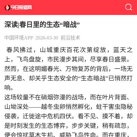
深读|春日里的生态“暗战”
中国环境APP
2026-03-30
前沿技术
春风拂过，山城重庆百花次第绽放，蓝天之
上，飞鸟盘旋，市民漫步其间，尽享春日盛景。
然而，在这明媚春光、万物复苏的背后，一场无
声无息、却关乎生态安全的“生态暗战”已悄然打
响。
这场较量不在硝烟弥漫的战场，而在叶片背面、
山坳深处——越冬虫卵悄然孵化，蛀干害虫隐秘
侵袭，迁徙途中危机四伏。看不见、摸不着，却
是时刻发生的生态博弈，步步关键，稍有疏忽，
便会惊扰草木生机、威胁飞鸟性命。而在重庆，