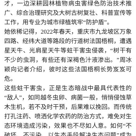
才，一边深耕园林植物病虫害绿色防治技术推
广、综合治理研究及大树古树复壮、科普宣传等
工作，用专业为城市绿植筑牢“防护盾”。
她依稀记得，2022年春天，重庆市九龙坡区万象
四路、经纬大道等路段的行道树法国梧桐，遭遇
星天牛、光肩星天牛等蛀干害虫侵袭，“树干有
不少的虫洞，有些还有深褐色汁液渗出。”周冰
颖向记者介绍，彼时这些法国梧桐长势岌岌可
危。
这些蛀干害虫，正是生态暗战中最具代表性的
“敌人”，如同越冬虫卵、病菌一般，悄悄侵蚀草
木生机，若不及时干预，后果难以挽回。而传统
打孔注药、喷洒化学农药的防治方式，难免对生
态环境造成污染，效果也不尽如人意。如何“不
破坏、不污染、以生态手段解决生态问题”成为