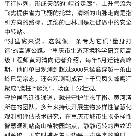
平行排列，形成天然的“峡谷走廊”，上升气流为
飞禽提供省力飞翔的托举，清晰的山脉走向是指
引方向的路标，连绵的山林则是迁徙途中的安全
中转站。
“对猛禽来说，这就像一条专为它们‘量身打
造’的高速公路。”重庆市生态环境科学研究院高
级工程师黄河清向记者介绍，每年5月迁徙高峰
期，他们单日观测到超过3000只猛禽穿越一条山
岭已是常态，还会观测到成百上千只凤头蜂鹰汇
聚成“鹰柱”“鹰河”，场面十分壮观。
守护候鸟迁徙通道，就是守护生态平衡。黄河清
所在的团队，多年来持续开展生物多样性智慧化
观测和评估技术研究，在重庆市城市生物多样性
智慧观测站南山植物园站点，静静运转的声纹识
别系统，正实时捕捉着周边每一声鸟类的鸣叫。