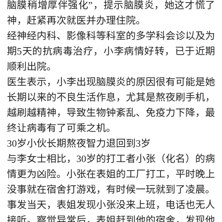
脑膜稍增厚伴强化”，提示脑膜炎，她这才慌了
神，赶紧再次就医并办理住院。
经神经内科、影像科等科室的多学科会诊以及为
期5天的抗病毒治疗，小李病情好转，已于近期
顺利出院。
医生表示，小李出现脑膜炎的原因很有可能是她
长期以来的不良生活作息，尤其是熬夜刷手机，
越刷越精神，导致生物钟紊乱、免疫力下降，最
终让病毒有了可乘之机。
30岁小伙长期熬夜智力退回到3岁
与李女士相比，30岁的打工者小张（化名）的病
情更为凶险。小张在表姐的工厂打工，平时晚上
没事就在宿舍打游戏，有时候一玩就到了凌晨。
事发当天，表姐发现小张没来上班，电话也无人
接听。察觉异常后，表姐赶到他的宿舍，发现他