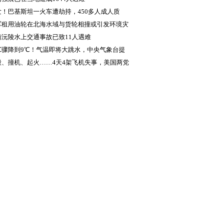
发！巴基斯坦一火车遭劫持，450多人成人质
军租用油轮在北海水域与货轮相撞或引发环境灾
南沅陵水上交通事故已致11人遇难
9℃骤降到9℃！气温即将大跳水，中央气象台提
毁、撞机、起火……4天4架飞机失事，美国两党
吵起来了