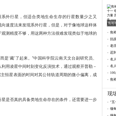
阳系外行星，但适合类地生命生存的行星数量少之又
焦裕
视向速度法来发现系外行星，但是，对于像地球这样体
焦
于观测精度不够，用这两种方法很难发现类似于地球的
量 
抗
老
迟
是‘藏’了起来。”中国科学院云南天文台副研究员、
重
名
献
名
队利用凌星中间时刻变化反演技术，通过观察开普勒－
游
1
宿主恒星表面的时间对其公转轨道周期的微小偏离，成
焦
现
星是否真的具备类地生命存在的条件，还需要进一步
“
雨
缅甸
缅