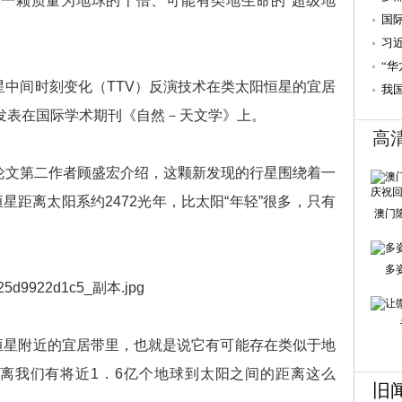
一颗质量为地球的十倍、可能有类地生命的“超级地
国
习
“华
间时刻变化（TTV）反演技术在类太阳恒星的宜居
我
验
发表在国际学术期刊《自然－天文学》上。
高
文第二作者顾盛宏介绍，这颗新发现的行星围绕着一
星距离太阳系约2472光年，比太阳“年轻”很多，只有
澳门
多
恒星附近的宜居带里，也就是说它有可能存在类似于地
它离我们有将近1．6亿个地球到太阳之间的距离这么
旧