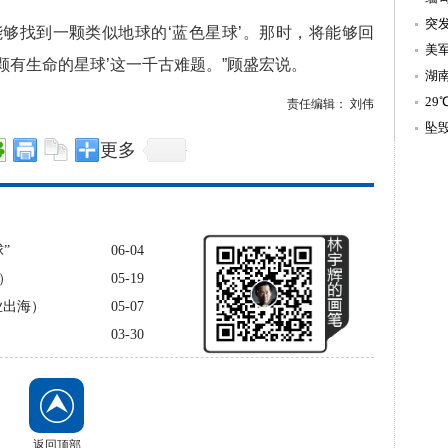
突
找到一颗类似地球的‘蓝色星球’。那时，将能够回
美
颗有生命的星球’这一千古难题。”顾盛宏说。
难
湖
2
责任编辑： 刘伟
醒
坠
更多
又
”
06-04
）
05-19
业出海）
05-07
03-30
返回顶部