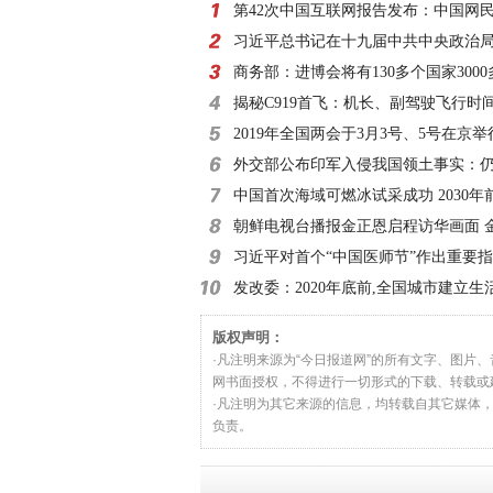
第42次中国互联网报告发布：中国网
8亿
习近平总书记在十九届中共中央政治
外记者见面时的讲
商务部：进博会将有130多个国家300
参展
揭秘C919首飞：机长、副驾驶飞行时
小时
2019年全国两会于3月3号、5号在京举
外交部公布印军入侵我国领土事实：仍
滞留
中国首次海域可燃冰试采成功 2030年
朝鲜电视台播报金正恩启程访华画面 
习近平对首个“中国医师节”作出重要
发改委：2020年底前,全国城市建立生
收费制度
版权声明：
·凡注明来源为“今日报道网”的所有文字、图片
网书面授权，不得进行一切形式的下载、转载或
·凡注明为其它来源的信息，均转载自其它媒体
负责。