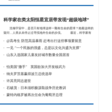
科学家在类太阳恒星宜居带发现“超级地球”
浩瀚宇宙中，是否只有地球这样一颗有生命的星球？抱着这样的
疑问，人类从未停止过寻找地外生命的步伐。 最近，科学家有
了一...
详细》
@高考生 防范高温暴雨 赶考出行这些事项要留意
一见·“一个民族的强盛，总是以文化兴盛为支撑”
山东入选国家儿童友好城市数量全国居首
怕美国“撒手” 英国欲加大开发核武力
纳夫罗茨基赢得波兰总统选举
许其亮同志逝世
石破茂：日本须积极汲取战争历史教训
蒙特内格罗被再次任命为葡萄牙总理