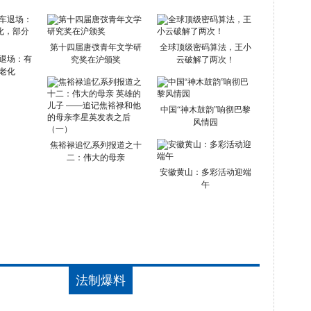
第十四届唐弢青年文学研
全球顶级密码算法，王小
退场：有
究奖在沪颁奖
云破解了两次！
老化
中国“神木鼓韵”响彻巴黎
风情园
焦裕禄追忆系列报道之十
二：伟大的母亲
安徽黄山：多彩活动迎端
午
法制爆料