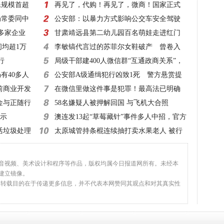
民规模首超
再见了，代购！再见了，微商！国家正式
局常委同中
出手，1月1日起实施！
公安部：以暴力方式影响公交车安全驾驶
0多家企业
一律立案侦查
甘肃靖远县第二幼儿园百名萌娃走进红门
间均超1万
零距离体验消防
李敏镐代言过的苏菲尔女鞋破产 曾卷入
行
超50起诉讼
局级干部建400人微信群“互通政商关系”，
有40多人
该查！
公安部A级通缉犯行凶致1死 警方悬赏提
前商业开发
高至20万元！
在微信里做这件事是犯罪！最高法已明确
金与正随行
58名嫌疑人被押解回国 与飞机大合照
指示
澳连发13起“草莓藏针”事件多人中招，官方
活垃圾处理
建议：切碎再吃
太原城管持条棍连续抽打卖水果老人 被行
拘10日
、音视频、美术设计和程序等作品，版权均属今日报道网所有。未经本
建立镜像。
，转载目的在于传递更多信息，并不代表本网赞同其观点和对其真实性