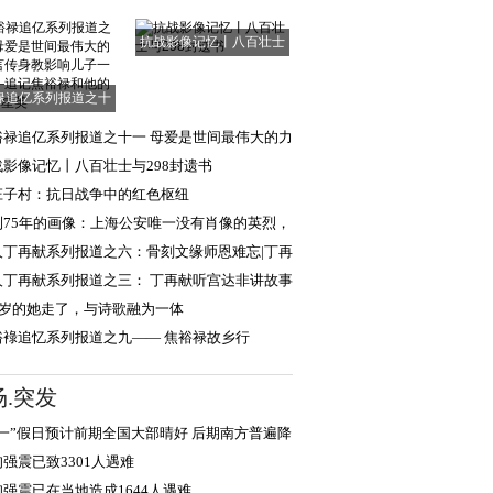
抗战影像记忆丨八百壮士
与298封遗书
禄追亿系列报道之十
一 母爱是世间
裕禄追亿系列报道之十一 母爱是世间最伟大的力
言传身教
战影像记忆丨八百壮士与298封遗书
庄子村：抗日战争中的红色枢纽
到75年的画像：上海公安唯一没有肖像的英烈，
现年轻模样
人丁再献系列报道之六：骨刻文缘师恩难忘|丁再
忆路遥教授
人丁再献系列报道之三： 丁再献听宫达非讲故事
栈桥
00岁的她走了，与诗歌融为一体
裕䘵追忆系列报道之九—— 焦裕禄故乡行
场.突发
五一”假日预计前期全国大部晴好 后期南方普遍降
强震已致3301人遇难
甸强震已在当地造成1644人遇难