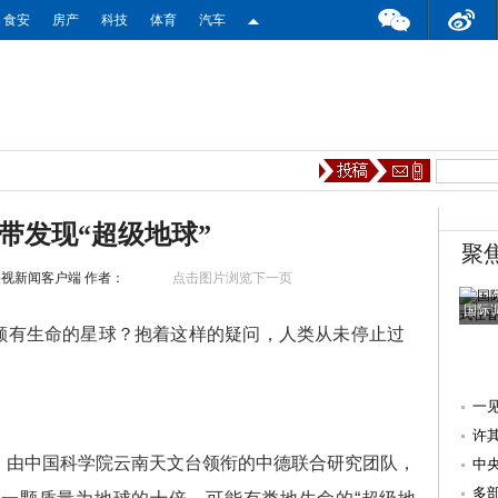
食安
房产
科技
体育
汽车
带发现“超级地球”
聚
央视新闻客户端
作者：
点击图片浏览下一页
国际
颗有生命的星球？抱着这样的疑问，人类从未停止过
一
许
由中国科学院云南天文台领衔的中德联合研究团队，
中
例
多