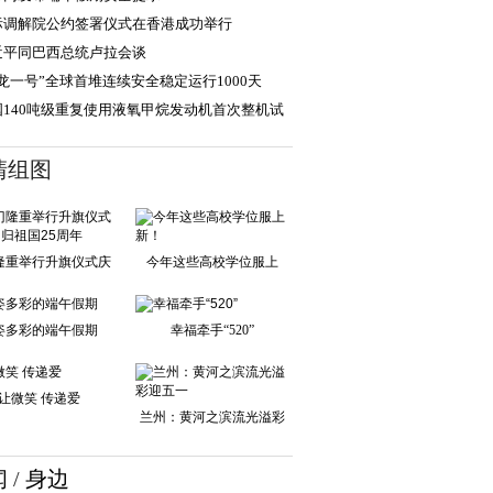
际调解院公约签署仪式在香港成功举行
近平同巴西总统卢拉会谈
龙一号”全球首堆连续安全稳定运行1000天
国140吨级重复使用液氧甲烷发动机首次整机试
成功
清组图
隆重举行升旗仪式庆
今年这些高校学位服上
祝回归祖国25周
新！
姿多彩的端午假期
幸福牵手“520”
让微笑 传递爱
兰州：黄河之滨流光溢彩
迎五一
闻
/
身边