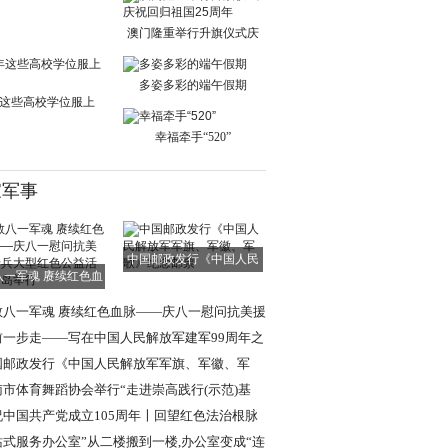
单日交通出行人
澳门隆重举行升旗仪式庆
祝回归祖国25周
多姿多彩的端午假期
这些高校学位服上
新！
幸福牵手“520”
家军事
中国邮政发行《中国人民
八一军魂 赓续红色血
解放军军旗、军
脉——庆八一慰
敬八一军魂 赓续红色血脉——庆八一慰问抗美援
老兵大型红色
前一步走——写在中国人民解放军建军99周年之
国邮政发行《中国人民解放军军旗、军徽、军
》纪念邮票
南市体育舞蹈协会举行“走进崇高践行(示范)基
”挂牌仪式
祝中国共产党成立105周年〡回望红色法治根脉
述强军法治使
站式服务办公室”从二楼搬到一楼,办公室变成“连