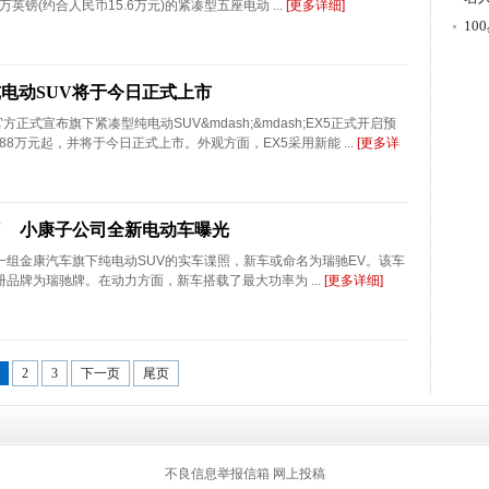
万英镑(约合人民币15.6万元)的紧凑型五座电动 ...
[更多详细]
游
1
纯电动SUV将于今日正式上市
方正式宣布旗下紧凑型纯电动SUV&mdash;&mdash;EX5正式开启预
88万元起，并将于今日正式上市。外观方面，EX5采用新能 ...
[更多详
了 小康子公司全新电动车曝光
一组金康汽车旗下纯电动SUV的实车谍照，新车或命名为瑞驰EV。该车
品牌为瑞驰牌。在动力方面，新车搭载了最大功率为 ...
[更多详细]
2
3
下一页
尾页
返回顶部
不良信息举报信箱
网上投稿