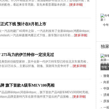
正式亮相。作为中期改款车型，燃油版帕萨特首次引入了运动版外观，更
的配色，看起来非常亮眼。首先来看普通版本的新 ...
[更多详细]
正式下线 预计在8月初上市
今年
汽吉利建厂40周年之际，一汽吉利发布了全新&ldquo;鸿图&rdquo;
dash;一汽吉林森雅鸿雁正式下线，新车预计在8月初 ...
[更多详细]
独
 275马力的伊兰特你一定没见过
是典型的功能型家轿，其中全新一代伊兰特车型已经在北京车展亮相，
在10万出头，主要以轩逸、朗逸、英朗等为竞争对手 ...
[更多详细]
致敬
致
朝
向
牌 旗下首款A级车MEV100亮相
际
中
品牌&ldquo;同创&rdquo;，旗下首款产品A级车MEV100同时亮相。
歌
济
&rdquo;品牌是新特汽车在新市场环境下提出的产品策略 ...
[更多详细]
地
庆
讲
一