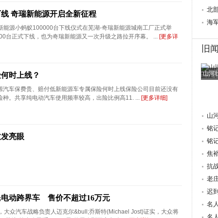
心桥
北
下线 奇瑞新能源开启全新征程
行
海
瑞新能源小蚂蚁100000台下线仪式在芜湖-奇瑞新能源城南工厂正式举
000台正式下线，也为奇瑞新能源又一次升级之路拉开序幕。 ...
[更多详
旧
山河
险何时上线？
源汽车保费贵、赔付低新能源车专属保险何时上线保险公司目前还没有
种。共享纯电动汽车使用频率较高，出险比例高11. ...
[更多详细]
山
铭
愈发亮眼
抗
铭
焦
量 
抗
老
迟
电动跨界车 售价不超过16万元
重
名
众汽车战略负责人迈克尔&bull;乔斯特(Michael Jost)证实，大众将
献
名