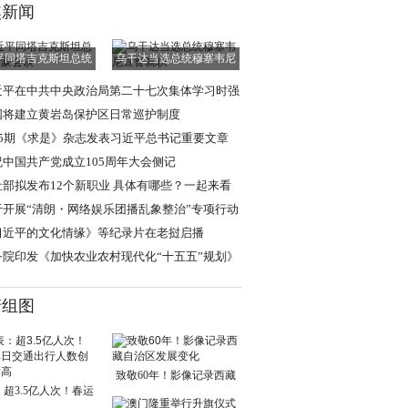
焦新闻
平同塔吉克斯坦总统
乌干达当选总统穆塞韦尼
拉赫蒙会谈
宣誓就职
近平在中共中央政治局第二十七次集体学习时强
 强化政治引领
国将建立黄岩岛保护区日常巡护制度
15期《求是》杂志发表习近平总书记重要文章
祝中国共产党成立105周年大会侧记
社部拟发布12个新职业 具体有哪些？一起来看
于开展“清朗・网络娱乐团播乱象整治”专项行动
通知
习近平的文化情缘》等纪录片在老挝启播
务院印发《加快农业农村现代化“十五五”规划》
清组图
致敬60年！影像记录西藏
超3.5亿人次！春运
自治区发展变化