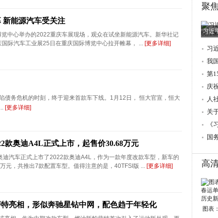
聚
幕 新能源汽车受关注
习近
博览中心举办的2022重庆车展现场，观众在试坐新能源汽车。新华社记
重庆国际汽车工业展25日在重庆国际博览中心拉开帷幕， ...
[更多详细]
习
调
我
第
庆
债务危机的时刻，终于迎来首款车下线。1月12日， 恒大官宣，恒大
人
.
[更多详细]
→
关
的
《
国
22款奥迪A4L正式上市，起售价30.68万元
迪汽车正式上市了2022款奥迪A4L，作为一款年度改款车型，新车的
高
.68万元，共推出7款配置车型。值得注意的是，40TFSI版 ...
[更多详细]
萨特亮相，形似奔驰星钻中网，配色趋于年轻化
图表：