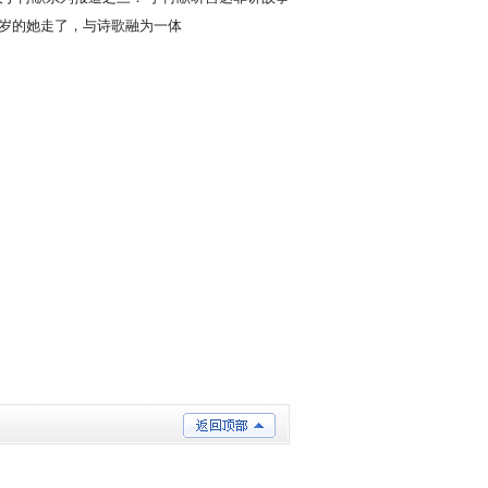
栈桥
00岁的她走了，与诗歌融为一体