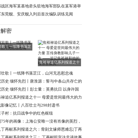
”
部战区海军某基地牵头驻地海军部队在某军港举
开放活动
军东莞舰、安庆舰入列后首次编队训练见闻
闻解密
壮歌丨一纸降书落芷
江，山河无恙慰
焦裕禄追亿系列报道之十
一 母爱是世间
河壮歌丨一纸降书落芷江，山河无恙慰忠魂
记历史 缅怀先烈丨唐淮源：誓与中条山共存亡的
日英烈
记历史 缅怀先烈丨彭士量：英勇抗日 以身许国
裕禄追亿系列报道之十一 母爱是世间最伟大的力
言传身教
战影像记忆丨八百壮士与298封遗书
庄子村：抗日战争中的红色枢纽
到75年的画像：上海公安唯一没有肖像的英烈，
现年轻模样
人丁再献系列报道之六：骨刻文缘师恩难忘|丁再
忆路遥教授
人丁再献系列报道之三： 丁再献听宫达非讲故事