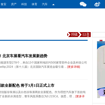
食安
房产
科技
体育
汽车
车！北京车展看汽车发展新趋势
新能源车型278个，来自13个国家和地区约500家零部件企业及科技公司
&hellip;2024（第十八届）北京国际汽车展览会吸引着 ...
[更多详细]
两款全新配色 将于3月1日正式上市
灰特别版珍珠漆以及白色珍珠漆两款全新配色。作为理想汽车旗下首款纯
全新的水滴造型，整车风阻系数仅为0.215Cd。据悉，理 ...
[更多详