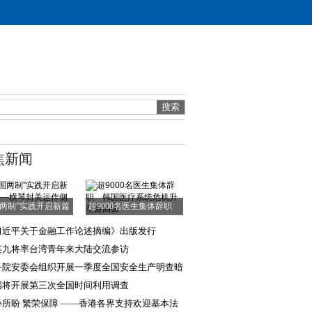
焦新闻
国两制”实践开启新篇
超9000名医生集体辞职
章——横琴封
韩国医疗系统危
习近平关于金融工作论述摘编》出版发行
英九将率台湾青年来大陆交流参访
务院安委会组织开展一季度全国安全生产明查暗
国将开展第三次全国时间利用调查
心所盼 繁荣保障 ——香港各界支持欢迎基本法