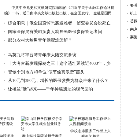
要
中共中央党史和文献研究院编辑的《习近平关于金融工作论述摘
编》一书，近日由中央文献出版社出版，在全国发行。 金融是国民...
冬
机
详细》
英
综合消息｜俄全国哀悼恐袭遇难者 侦查委员会说死亡
南
人数升至13
国家医保局有关司负责人就居民医保参保答记者问
寒
部分农村大龄男青年婚配难怎解？
雪
马英九将率台湾青年来大陆交流参访
十大考古新发现探秘之三丨这个遗址延续近4000年，少
有！
警惕个别地方和单位“假节俭真浪费”苗头
从10元到380元，增长的医保缴费为群众带来了什么？
让楼兰“活”起来——千年神秘遗址的现代回响
学校志愿服务工作登上央
学院师生
泰山科技学院被授予泰安
视新闻频道