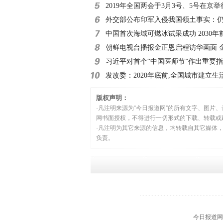
小时
2019年全国两会于3月3号、5号在京举
外交部公布印军入侵我国领土事实：仍
滞留
中国首次海域可燃冰试采成功 2030年
朝鲜电视台播报金正恩启程访华画面 
习近平对首个“中国医师节”作出重要
发改委：2020年底前,全国城市建立生
收费制度
版权声明：
·凡注明来源为“今日报道网”的所有文字、图片
网书面授权，不得进行一切形式的下载、转载或
·凡注明为其它来源的信息，均转载自其它媒体
负责。
今日报道网