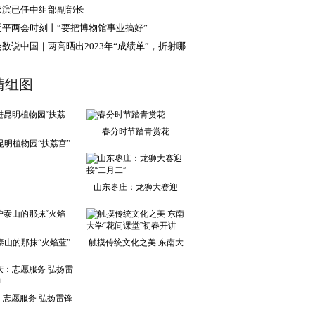
二十三条立法
家滨已任中组部副部长
近平两会时刻丨“要把博物馆事业搞好”
数说中国｜两高晒出2023年“成绩单”，折射哪
法治进步？
清组图
春分时节踏青赏花
昆明植物园“扶荔宫”
山东枣庄：龙狮大赛迎
接“二月二”
泰山的那抹“火焰蓝”
触摸传统文化之美 东南大
学“花间课堂”
：志愿服务 弘扬雷锋