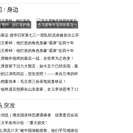
精神
闻
/
身边
王希钟：他打造的角
毛主席晚年指挥的最后一
色形象“霸屏”
战，全世界为之
添新证 侵华日军第七三一部队职员表被首次公开
思王希钟：他打造的角色形象“霸屏”近四十年
思王希钟：他打造的角色形象“霸屏”近四十年
主席晚年指挥的最后一战，全世界为之色变！
主席曾留下过六大预言，如今五个已经实现，最
一个还会远吗
爱的江泽民同志，您安息吧！——来自兰考的怀
和报告
央档案传来：毛主席三份亲笔批复铁证！
青临终遗言想葬在山东老家，女儿李讷思考了12
，选择葬于北
场.突发
合消息｜俄全国哀悼恐袭遇难者 侦查委员会说
人数升至13
京大学发布讣告：“重大损失”
海上漂流37天”被中国渔船搭救，他们手写感谢信