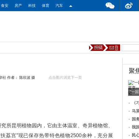
食安
房产
科技
体育
汽车
聚
华社
作者： 陈欣波 摄
点击图片浏览下一页
“一
《
马
国
研究所昆明植物园内，它由主体温室、奇异植物馆、
访
我
扶荔宫”现已保存热带特色植物2500余种，充分展
民