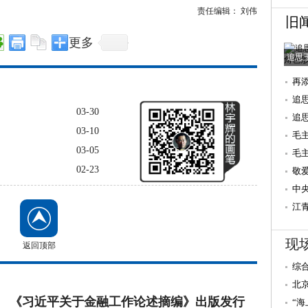
责任编辑： 刘伟
旧
更多
追思
再
追
03-30
追
03-10
毛
03-05
毛
02-23
后
敬
念
中
江
年
现
返回顶部
综
死亡
北
《习近平关于金融工作论述摘编》出版发行
“