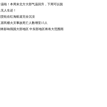
升温啦！本周末北方大部气温回升，下周可以脱
衣了
上无人生还！
国货轮在红海航道完全沉没
京居民楼火灾事故死亡人数增至15人
潮将影响我国大部地区 中东部地区将有大范围雨
冰冻天气