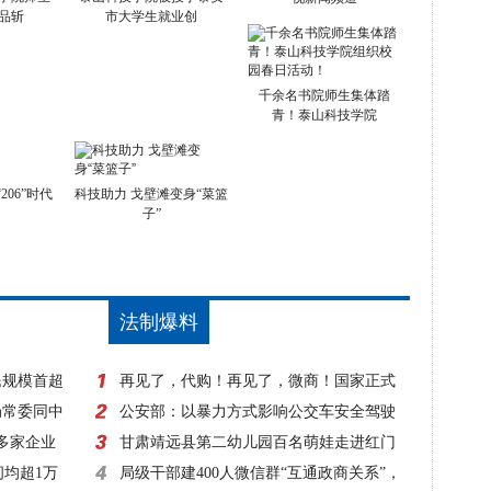
品斩
市大学生就业创
千余名书院师生集体踏
青！泰山科技学院
06”时代
科技助力 戈壁滩变身“菜篮
子”
法制爆料
民规模首超
再见了，代购！再见了，微商！国家正式
局常委同中
出手，1月1日起实施！
公安部：以暴力方式影响公交车安全驾驶
0多家企业
一律立案侦查
甘肃靖远县第二幼儿园百名萌娃走进红门
间均超1万
零距离体验消防
局级干部建400人微信群“互通政商关系”，