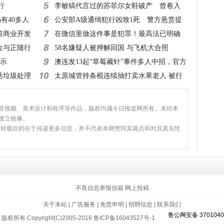
行
该查！
李敏镐代言过的苏菲尔女鞋破产 曾卷入
有40多人
超50起诉讼
公安部A级通缉犯行凶致1死 警方悬赏提
前商业开发
高至20万元！
在微信里做这件事是犯罪！最高法已明确
金与正随行
58名嫌疑人被押解回国 与飞机大合照
指示
澳连发13起“草莓藏针”事件多人中招，官方
活垃圾处理
建议：切碎再吃
太原城管持条棍连续抽打卖水果老人 被行
拘10日
、音视频、美术设计和程序等作品，版权均属今日报道网所有。未经本
建立镜像。
，转载目的在于传递更多信息，并不代表本网赞同其观点和对其真实性
返回顶部
不良信息举报信箱
网上投稿
关于本站
|
广告服务
|
免责申明
|
招聘信息
|
联系我们
鲁公网安备 3701040
版权所有 Copyright(C)2005-2016
鲁ICP备16043527号-1