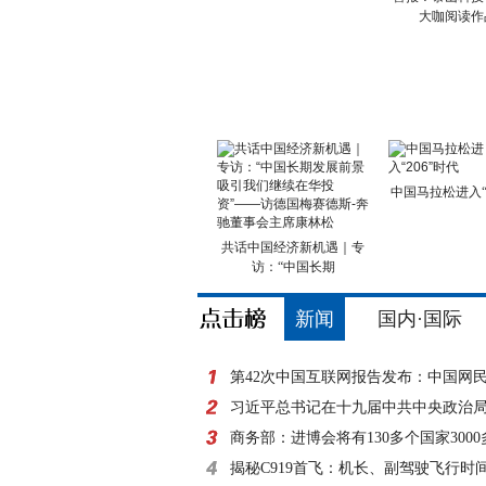
大咖阅读作
中国马拉松进入“2
共话中国经济新机遇｜专
访：“中国长期
新闻
国内·国际
第42次中国互联网报告发布：中国网
8亿
习近平总书记在十九届中共中央政治
外记者见面时的讲
商务部：进博会将有130多个国家300
参展
揭秘C919首飞：机长、副驾驶飞行时