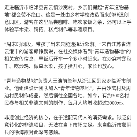
走进临沂市临沭县青云镇沙窝村，乡亲们提起“青年造物基
地”都会赞不绝口。这是一处由乡村学校改造而来的非遗创
意园区，游客在这里品尝咖啡、吃农家饭之余，还可以上手
体验草木染、铜拓、糕点制作等非遗项目。
“周末时间段，带孩子出来只能选择近郊游。”来自江苏省连
云港市的游客郎铮鹏说，在社交媒体看到“青年造物基地”的
相关宣传信息，早饭后开车一个多小时赶来。在沙窝村荡秋
千、吃炒鸡、做草木染，孩子挺开心，家长也放心。
“青年造物基地”负责人王浩前些年从浙江回到家乡临沂市创
业。他组建设计团队加入“青年造物基地”，并由沙窝村及周
边村民制作成品，然后销往全国各地。如今，有约300名村
民参与相关非遗文创的制作，每月人均增收超过3000元。
非遗创业经济的核心，在于适配现代人的消费需求。缺乏创
意转化的非遗项目，无法在当下市场立足。来自临沂市蒙阴
县的徐海霞对此深有感触。