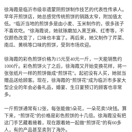
徐海霞是临沂市级非遗蒙阴煎饼制作技艺的代表性传承人。
早年开煎饼店，她总感觉传统煎饼的销路太窄，附加值太
低。“临沂当地的煎饼多是由小麦、玉米制作的，很多孩子
不喜欢吃。”徐海霞说，她就琢磨加入黑芝麻、红枣等，不
仅颜色改变了，口味也丰富了。再后来，她又制作了芹菜、
南瓜、黄桃等口味的煎饼，受到市场欢迎。
徐海霞的彩色煎饼价格为15元至40元一斤，一天能销售约
1000斤。彩色煎饼火了之后，徐海霞又开始变换花样，将一
张张纸片一样的煎饼做成“煎饼花”。起初没有人买，她就当
赠品送给顾客。现在，徐海霞的“煎饼花”成为临沂市多家大
型企业的年会必备礼品，婚宴、生日宴预订的顾客也非常
多。
一斤煎饼通常有12张，每张能做5朵花，一朵花卖5块钱。算
下来，“煎饼花”的价格是彩色煎饼的十几倍。徐海霞没有把
这门手艺藏着掖着，现在跟着她一起做“煎饼花”的有60多
人，有的产品甚至卖到了海外。