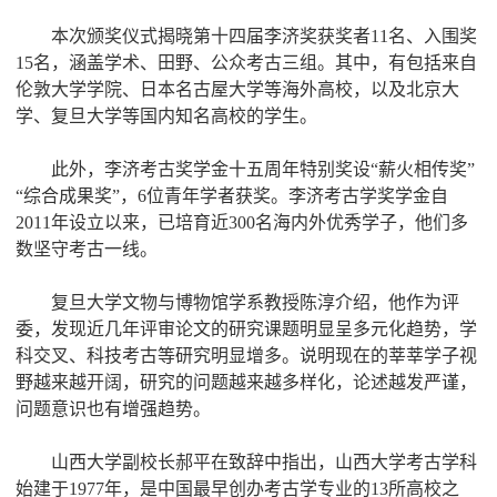
本次颁奖仪式揭晓第十四届李济奖获奖者11名、入围奖
15名，涵盖学术、田野、公众考古三组。其中，有包括来自
伦敦大学学院、日本名古屋大学等海外高校，以及北京大
学、复旦大学等国内知名高校的学生。
此外，李济考古奖学金十五周年特别奖设“薪火相传奖”
“综合成果奖”，6位青年学者获奖。李济考古学奖学金自
2011年设立以来，已培育近300名海内外优秀学子，他们多
数坚守考古一线。
复旦大学文物与博物馆学系教授陈淳介绍，他作为评
委，发现近几年评审论文的研究课题明显呈多元化趋势，学
科交叉、科技考古等研究明显增多。说明现在的莘莘学子视
野越来越开阔，研究的问题越来越多样化，论述越发严谨，
问题意识也有增强趋势。
山西大学副校长郝平在致辞中指出，山西大学考古学科
始建于1977年，是中国最早创办考古学专业的13所高校之