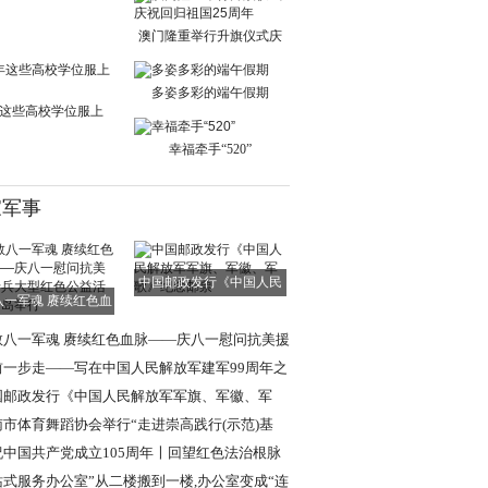
单日交通出行人
澳门隆重举行升旗仪式庆
祝回归祖国25周
多姿多彩的端午假期
这些高校学位服上
新！
幸福牵手“520”
家军事
中国邮政发行《中国人民
八一军魂 赓续红色血
解放军军旗、军
脉——庆八一慰
敬八一军魂 赓续红色血脉——庆八一慰问抗美援
老兵大型红色
前一步走——写在中国人民解放军建军99周年之
国邮政发行《中国人民解放军军旗、军徽、军
》纪念邮票
南市体育舞蹈协会举行“走进崇高践行(示范)基
”挂牌仪式
祝中国共产党成立105周年〡回望红色法治根脉
述强军法治使
站式服务办公室”从二楼搬到一楼,办公室变成“连