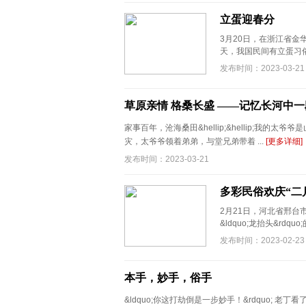
立蛋迎春分
3月20日，在浙江省金
天，我国民间有立蛋习俗
发布时间：2023-03-21
草原亲情 格桑长盛 ——记忆长河中
家事百年，沧海桑田&hellip;&hellip;我
灾，太爷爷领着弟弟，与堂兄弟带着 ...
[更多详细]
发布时间：2023-03-21
多彩民俗欢庆“二
2月21日，河北省邢
&ldquo;龙抬头&rd
发布时间：2023-02-23
本手，妙手，俗手
&ldquo;你这打劫倒是一步妙手！&rdquo; 老