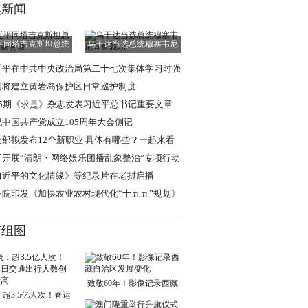
焦新闻
平同塔吉克斯坦总统
乌干达当选总统穆塞韦尼
拉赫蒙会谈
宣誓就职
近平在中共中央政治局第二十七次集体学习时强
 强化政治引领
国将建立黄岩岛保护区日常巡护制度
15期《求是》杂志发表习近平总书记重要文章
祝中国共产党成立105周年大会侧记
社部拟发布12个新职业 具体有哪些？一起来看
于开展“清朗・网络娱乐团播乱象整治”专项行动
通知
习近平的文化情缘》等纪录片在老挝启播
务院印发《加快农业农村现代化“十五五”规划》
清组图
致敬60年！影像记录西藏
超3.5亿人次！春运
自治区发展变化