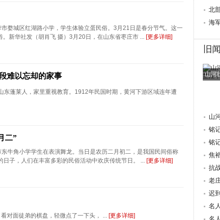
心桥
北
行
海
华市婺城区红湖路小学，学生体验立蛋民俗。3月21日是春分节气。这一
。新华社发（胡肖飞 摄）3月20日，在山东省枣庄市 ...
[更多详细]
旧
山河
一段难以忘却的家事
的太爷爷是山东蓬莱人，家里重视教育。1912年民国时期，黄河下游区域连年遭
山
铭
月二”
抗
铭
台市东牛角小学学生在表演舞龙。当日是农历二月初二，是我国民间俗称
焦
quo;的日子，人们在丰富多彩的民俗活动中欢庆传统节日。 ...
[更多详细]
量 
抗
老
迟
重
名
丁看了看对面徒弟的棋盘，轻微点了一下头， ...
[更多详细]
献
名