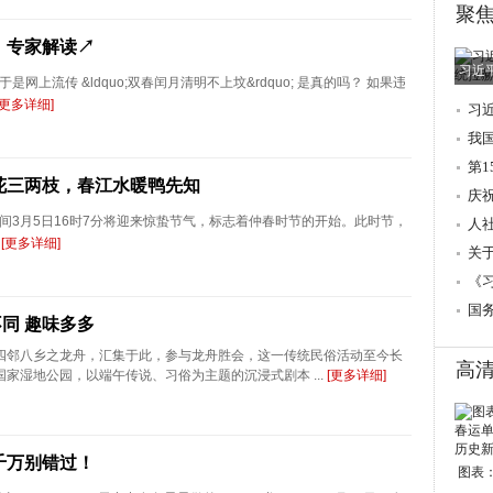
聚
！专家解读↗
习近
是网上流传 &ldquo;双春闰月清明不上坟&rdquo; 是真的吗？ 如果违
[更多详细]
习
调
我
第
桃花三两枝，春江水暖鸭先知
庆
，北京时间3月5日16时7分将迎来惊蛰节气，标志着仲春时节的开始。此时节，
人
.
[更多详细]
→
关
的
《
国
不同 趣味多多
四邻八乡之龙舟，汇集于此，参与龙舟胜会，这一传统民俗活动至今长
高
家湿地公园，以端午传说、习俗为主题的沉浸式剧本 ...
[更多详细]
千万别错过！
图表：