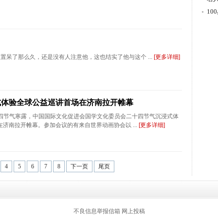
游
1
置呆了那么久，还是没有人注意他，这也结实了他与这个 ...
[更多详细]
式体验全球公益巡讲首场在济南拉开帷幕
二十四节气寒露，中国国际文化促进会国学文化委员会二十四节气沉浸式体
济南拉开帷幕。参加会议的有来自世界动画协会以 ...
[更多详细]
4
5
6
7
8
下一页
尾页
返回顶部
不良信息举报信箱
网上投稿