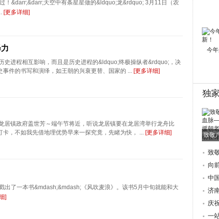
&darr;&darr;天空中有条星星做的&ldquo;龙&rdquo; 3月11日（农
.
[更多详细]
释力
今年
史进程相互影响，而且是历史进程的&ldquo;终极操纵者&rdquo;，决
事件的书写和演绎，如王朝的兴衰更替、国家的 ...
[更多详细]
独
:龙居镇政府盖世芳～端午节将近，听说龙居镇要在龙居湾举行龙舟比
卡，不如我先借地理优势早来一探究竟，先睹为快， ...
[更多详细]
致敬
致
朝
向
际
中
了一本书&mdash;&mdash;《风吹麦浪》。该书5月中旬就能和大
歌
济
细]
地
庆
讲
一