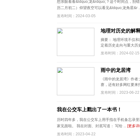
想亲眼看看&ldquo;龙&rdquo;？这个时间点，别错过！
历二月初二）仰望夜空可以看见&ldquo;龙角星&r ..
发布时间：2024-03-05
地理对历史的解
摘要： 地理环境不仅和历
定着历史走向与重大历史
发布时间：2024-02-15
雨中的龙居湾
《雨中的龙居湾》作者
赛，还有好多网红要来打
发布时间：2023-06-22
我在公交车上戳出了一本书！
历时四年多，我在公交车上用手指在手机备忘录里戳出
家见面啦。 我在封面、封底写道： 写给 ...
[更多详
发布时间：2023-04-22