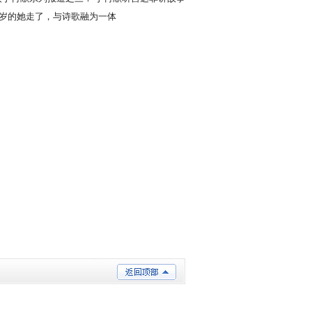
栈桥
00岁的她走了，与诗歌融为一体