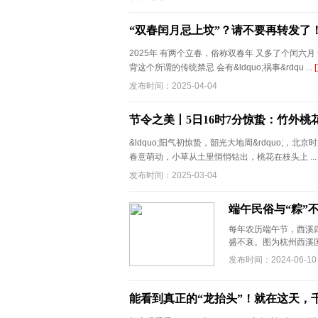
“双春闰月忌上坟”？请不要再转发了
2025年 有两个立春，俗称双春年 又多了个闰六月 于
背这个所谓的传统禁忌 会有&ldquo;祸事&rdqu ...
发布时间：2025-04-04
节令之美丨5日16时7分惊蛰：竹外
&ldquo;阳气初惊蛰，韶光大地周&rdquo;
春意萌动，小草从土里悄悄钻出，桃花在枝头上 ..
发布时间：2025-03-04
端午民俗与“粽”
每年农历端午节，西溪
盛不衰。图为杭州西溪国
发布时间：2024-06-10
能看到真正的“龙抬头”！就在这天，