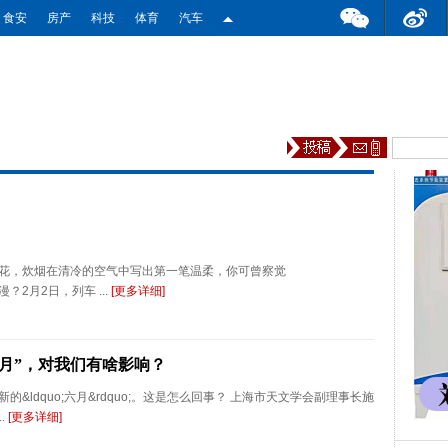
食安
房产
科技
体育
汽车
花，炊烟在清冷的空气中写出第一笔温柔，你可曾察觉
漫？2月2日，列车 ...
[更多详细]
月”，对我们有啥影响？
ldquo;六月&rdquo;。这是怎么回事？ 上海市天文学会副理事长施
..
[更多详细]