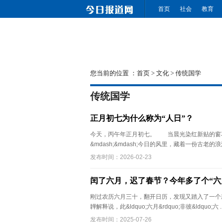
首页
社会
教育
您当前的位置 ：
首页
>
文化
>
传统国学
传统国学
正月初七为什么称为“人日”？
今天，丙午年正月初七。 当晨光染红新贴的窗
&mdash;&mdash;今日的风里，藏着一份古老的浪
发布时间：2026-02-23
闰了六月，迟了春节？今年多了个“六
刚过农历六月三十，翻开日历，发现又踏入了一个新的&
韡解释说，此&ldquo;六月&rdquo;非彼&ldquo;六 .
发布时间：2025-07-26