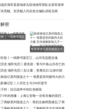
”
部战区海军某基地牵头驻地海军部队在某军港举
开放活动
军东莞舰、安庆舰入列后首次编队训练见闻
闻解密
壮歌丨一纸降书落芷
江，山河无恙慰
焦裕禄追亿系列报道之十
一 母爱是世间
河壮歌丨一纸降书落芷江，山河无恙慰忠魂
记历史 缅怀先烈丨唐淮源：誓与中条山共存亡的
日英烈
记历史 缅怀先烈丨彭士量：英勇抗日 以身许国
裕禄追亿系列报道之十一 母爱是世间最伟大的力
言传身教
战影像记忆丨八百壮士与298封遗书
庄子村：抗日战争中的红色枢纽
到75年的画像：上海公安唯一没有肖像的英烈，
现年轻模样
人丁再献系列报道之六：骨刻文缘师恩难忘|丁再
忆路遥教授
人丁再献系列报道之三： 丁再献听宫达非讲故事