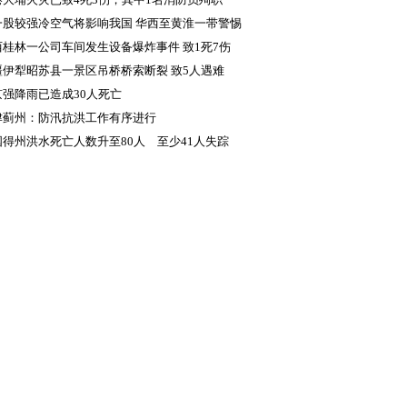
一股较强冷空气将影响我国 华西至黄淮一带警惕
续降雨致灾
西桂林一公司车间发生设备爆炸事件 致1死7伤
疆伊犁昭苏县一景区吊桥桥索断裂 致5人遇难
京强降雨已造成30人死亡
津蓟州：防汛抗洪工作有序进行
国得州洪水死亡人数升至80人 至少41人失踪