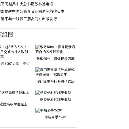
护照”发布
近平同越共中央总书记苏林通电话
交部提醒中国公民春节期间避免前往日本
习近平与一线职工朋友们》出版发行
清组图
致敬60年！影像记录西藏
超3.5亿人次！春运
自治区发展变化
单日交通出行人
澳门隆重举行升旗仪式庆
祝回归祖国25周
多姿多彩的端午假期
这些高校学位服上
新！
幸福牵手“520”