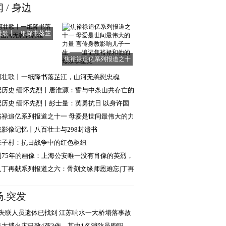
闻
/
身边
壮歌丨一纸降书落芷
江，山河无恙慰
焦裕禄追亿系列报道之十
一 母爱是世间
河壮歌丨一纸降书落芷江，山河无恙慰忠魂
记历史 缅怀先烈丨唐淮源：誓与中条山共存亡的
日英烈
记历史 缅怀先烈丨彭士量：英勇抗日 以身许国
裕禄追亿系列报道之十一 母爱是世间最伟大的力
言传身教
战影像记忆丨八百壮士与298封遗书
庄子村：抗日战争中的红色枢纽
到75年的画像：上海公安唯一没有肖像的英烈，
现年轻模样
人丁再献系列报道之六：骨刻文缘师恩难忘|丁再
忆路遥教授
场.突发
名失联人员遗体已找到 江苏响水一大桥塌落事故
成5人死亡
港大埔火灾已致4死3伤，其中1名消防员殉职