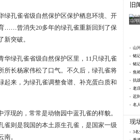
旧
绿孔雀省级自然保护区保护栖息环境、开
山河
育……曾消失20多年的绿孔雀重新回到了保
了新突破。
山
铭
华绿孔雀省级自然保护区里，11只绿孔雀
抗
铭
所所长杨家伟松了口气。不久后，绿孔雀将
焦
量 
抗
碌起来，为绿孔雀调整食谱、补充蛋白质和
老
迟
重
名
中浮现的，常常是动物园中蓝孔雀的样貌。
献
现
孔雀则是我国的本土原生孔雀，是国家一级
3
云南。
造
香