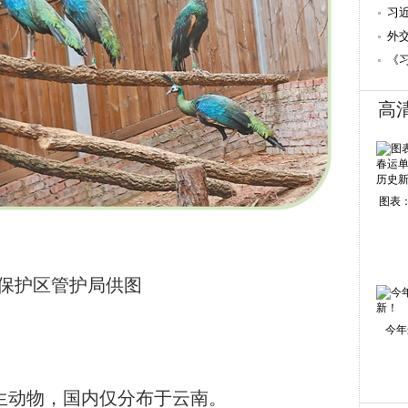
康
习
外
《
高
图表：
保护区管护局供图
今年
动物，国内仅分布于云南。