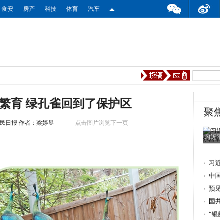
食安
房产
科技
体育
汽车
然繁育 绿孔雀回到了保护区
聚
人民日报
作者：梁婷昱
点击图片浏览下一页
习近
习
中
预
国
“