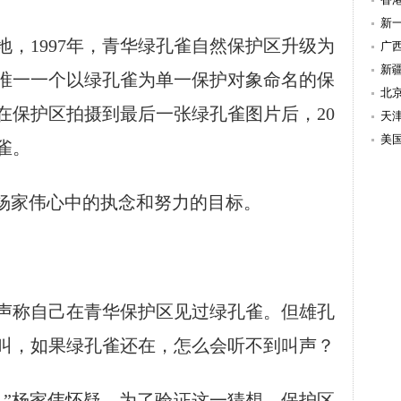
新
1997年，青华绿孔雀自然保护区升级为
持
广
新
唯一一个以绿孔雀为单一保护对象命名的保
北
师在保护区拍摄到最后一张绿孔雀图片后，20
天
美
雀。
杨家伟心中的执念和努力的目标。
人声称自己在青华保护区见过绿孔雀。但雄孔
叫，如果绿孔雀还在，怎么会听不到叫声？
”杨家伟怀疑。为了验证这一猜想，保护区