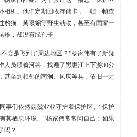
外相机。他们定期回收存储卡，一帧一帧查
过豹猫、黄喉貂等野生动物，甚至有国家一
尾雉，却没有绿孔雀。
不会是飞到了周边地区？”杨家伟有了新疑
作人员顺着河谷，找遍了黑惠江上下游30公
，甚至到相邻的南涧、凤庆等县，依旧一无
事们依然兢兢业业守护着保护区。“保护
有其栖息环境。”杨家伟常常问自己：如果
了吗？