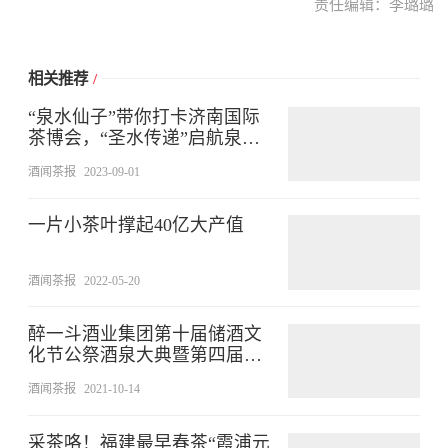
责任编辑：李璐璐
相关推荐
/
“泉水仙子”带你打卡济南国际
茶博会，“圣水传递”启航泉水
生态文明产业链国际化进程
酒闻茶报
2023-09-01
一片小茶叶撑起40亿大产值
酒闻茶报
2022-05-20
醉一斗酒业集团第十届储酒文
化节公祭酒泉大典暨第四届成
无己研讨会开幕
酒闻茶报
2021-10-14
采茶咯！福建最早春茶“霞浦元