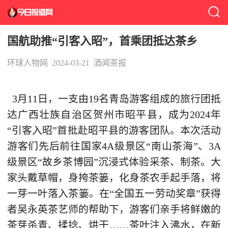
国航助推“引客入昭”，首乘团抵达茶乡
环球人物网
2024-03-21
酒闻茶报
3月11日，一支由19名青岛游客组成的旅行团抵
达广西壮族自治区贺州市昭平县，成为2024年
“引客入昭”首批赴昭平县的游客团队。本次活动
游客们先后前往国家4A级景区“南山茶海”、3A
级景区“故乡茶博园”沉浸式体验采茶、制茶。大
家头戴草帽，身挎茶篓，化身茶农手起手落，将
一芽一叶落入茶篓。在“全国五一劳动奖章”获得
者吴永英茶艺师的帮助下，游客们亲手将鲜嫩的
茶芽杀青、揉捻、烘干……茶叶注入沸水，在新