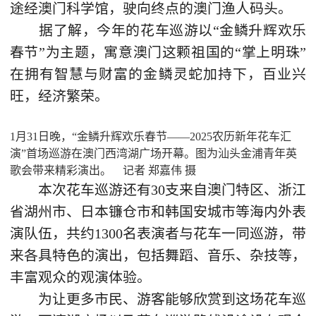
途经澳门科学馆，驶向终点的澳门渔人码头。
据了解，今年的花车巡游以“金鳞升辉欢乐
春节”为主题，寓意澳门这颗祖国的“掌上明珠”
在拥有智慧与财富的金鳞灵蛇加持下，百业兴
旺，经济繁荣。
1月31日晚，“金鳞升辉欢乐春节——2025农历新年花车汇
演”首场巡游在澳门西湾湖广场开幕。图为汕头金浦青年英
歌会带来精彩演出。 记者 郑嘉伟 摄
本次花车巡游还有30支来自澳门特区、浙江
省湖州市、日本镰仓市和韩国安城市等海内外表
演队伍，共约1300名表演者与花车一同巡游，带
来各具特色的演出，包括舞蹈、音乐、杂技等，
丰富观众的观演体验。
为让更多市民、游客能够欣赏到这场花车巡