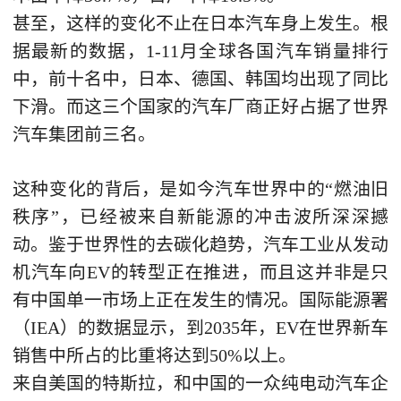
甚至，这样的变化不止在日本汽车身上发生。根
据最新的数据，1-11月全球各国汽车销量排行
中，前十名中，日本、德国、韩国均出现了同比
下滑。而这三个国家的汽车厂商正好占据了世界
汽车集团前三名。
这种变化的背后，是如今汽车世界中的“燃油旧
秩序”，已经被来自新能源的冲击波所深深撼
动。鉴于世界性的去碳化趋势，汽车工业从发动
机汽车向EV的转型正在推进，而且这并非是只
有中国单一市场上正在发生的情况。国际能源署
（IEA）的数据显示，到2035年，EV在世界新车
销售中所占的比重将达到50%以上。
来自美国的特斯拉，和中国的一众纯电动汽车企