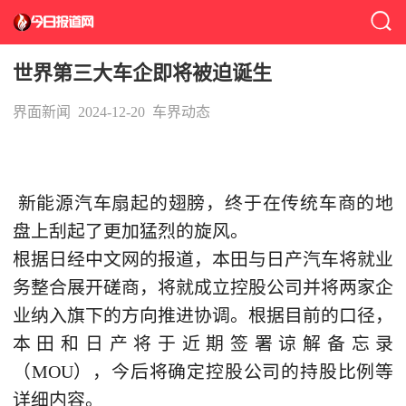
世界第三大车企即将被迫诞生
界面新闻
2024-12-20
车界动态
新能源汽车扇起的翅膀，终于在传统车商的地
盘上刮起了更加猛烈的旋风。
根据日经中文网的报道，本田与日产汽车将就业
务整合展开磋商，将就成立控股公司并将两家企
业纳入旗下的方向推进协调。根据目前的口径，
本田和日产将于近期签署谅解备忘录
（MOU），今后将确定控股公司的持股比例等
详细内容。