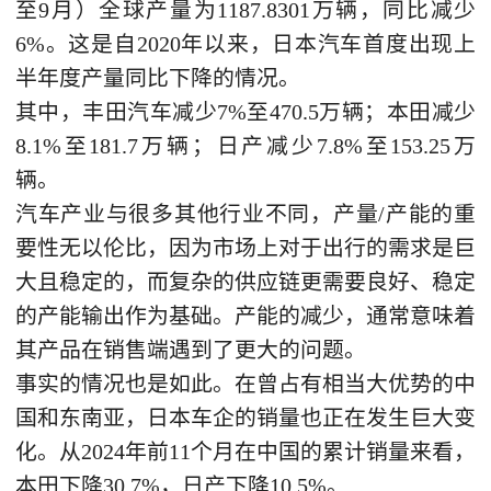
至9月）全球产量为1187.8301万辆，同比减少
6%。这是自2020年以来，日本汽车首度出现上
半年度产量同比下降的情况。
其中，丰田汽车减少7%至470.5万辆；本田减少
8.1%至181.7万辆；日产减少7.8%至153.25万
辆。
汽车产业与很多其他行业不同，产量/产能的重
要性无以伦比，因为市场上对于出行的需求是巨
大且稳定的，而复杂的供应链更需要良好、稳定
的产能输出作为基础。产能的减少，通常意味着
其产品在销售端遇到了更大的问题。
事实的情况也是如此。在曾占有相当大优势的中
国和东南亚，日本车企的销量也正在发生巨大变
化。从2024年前11个月在中国的累计销量来看，
本田下降30.7%，日产下降10.5%。