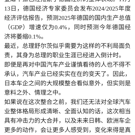
13日，德国经济专家委员会发布2024/2025年度
经济评估报告，预测2025年德国的国内生产总值
（GDP）增速仅为0.4%，同时预测今年德国经
济将萎缩0.1%。
最近，总理舒尔茨似乎需要为这样的不利局面负
责，其身为总理的职业生涯已经进入倒计时。
即便是再对中国汽车产业谨慎看待的人也不得不
承认，汽车产业已经实实在在的变天了。因此，
日本车企之间的大规模整合看似意外，但实则是
意料之外、情理之中。
如果说在这次整合之前，我们还无法对全球汽车
业整体格局形成清晰、全面认知的话，这次相当
具有冲击力的大合并，以及未来日韩、欧洲车企
更多的动作，会让更多人感受到，变化来得是真