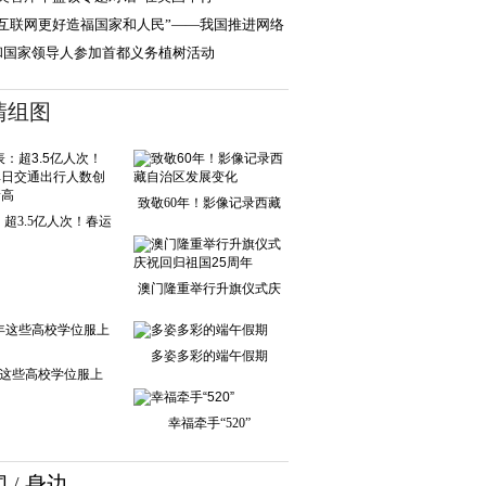
让互联网更好造福国家和人民”——我国推进网络
国建设助力
和国家领导人参加首都义务植树活动
清组图
致敬60年！影像记录西藏
超3.5亿人次！春运
自治区发展变化
单日交通出行人
澳门隆重举行升旗仪式庆
祝回归祖国25周
多姿多彩的端午假期
这些高校学位服上
新！
幸福牵手“520”
闻
/
身边