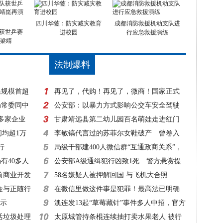
四川华蓥：防灾减灾教育
成都消防救援机动支队进
获世乒赛
进校园
行应急救援演练
 梁靖
法制爆料
民规模首超
再见了，代购！再见了，微商！国家正式
局常委同中
出手，1月1日起实施！
公安部：以暴力方式影响公交车安全驾驶
0多家企业
一律立案侦查
甘肃靖远县第二幼儿园百名萌娃走进红门
间均超1万
零距离体验消防
李敏镐代言过的苏菲尔女鞋破产 曾卷入
行
超50起诉讼
局级干部建400人微信群“互通政商关系”，
有40多人
该查！
公安部A级通缉犯行凶致1死 警方悬赏提
前商业开发
高至20万元！
58名嫌疑人被押解回国 与飞机大合照
金与正随行
在微信里做这件事是犯罪！最高法已明确
指示
澳连发13起“草莓藏针”事件多人中招，官方
活垃圾处理
建议：切碎再吃
太原城管持条棍连续抽打卖水果老人 被行