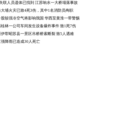
差显著
名失联人员遗体已找到 江苏响水一大桥塌落事故
成5人死亡
港大埔火灾已致4死3伤，其中1名消防员殉职
一股较强冷空气将影响我国 华西至黄淮一带警惕
续降雨致灾
西桂林一公司车间发生设备爆炸事件 致1死7伤
疆伊犁昭苏县一景区吊桥桥索断裂 致5人遇难
京强降雨已造成30人死亡