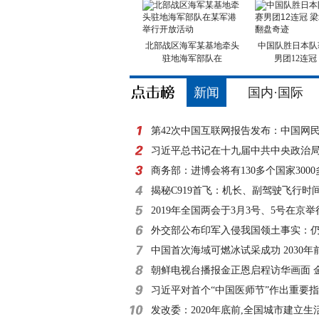
北部战区海军某基地牵头
中国队胜日本队
驻地海军部队在
男团12连冠
新闻
国内·国际
第42次中国互联网报告发布：中国网
8亿
习近平总书记在十九届中共中央政治
外记者见面时的讲
商务部：进博会将有130多个国家300
参展
揭秘C919首飞：机长、副驾驶飞行时
小时
2019年全国两会于3月3号、5号在京举
外交部公布印军入侵我国领土事实：仍
滞留
中国首次海域可燃冰试采成功 2030年
朝鲜电视台播报金正恩启程访华画面 
习近平对首个“中国医师节”作出重要
发改委：2020年底前,全国城市建立生