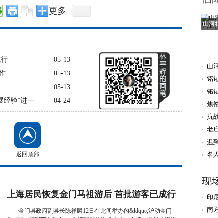
更多
山河
成行
05-13
山
作
05-13
铭
05-13
抗
铭
展经验”进一
04-24
焦
量 
抗
老
迟
返回顶部
重
名
献
现
上海居民恢复金门马祖游后 首批游客已成行
印
南
金门县政府副县长陈祥麟12日在此间举办的&ldquo;沪动金门