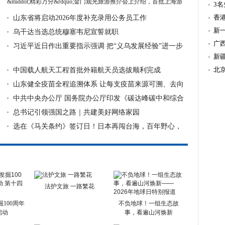
&middot;精彩万分&rdquo;金门观光旅游推介会上介绍，首批上海游
温
3
客已于5...
详细》
造
香
山东省将启动2026年度补充录用公务员工作
新
乌干达当选总统穆塞韦尼宣誓就职
持
广
习近平近日作出重要指示强调 把“义乌发展经验”进一步
新
总结好
北
中国载人航天工程首批外籍航天员选拔顺利完成
山东健全疫苗全程追溯体系 让每支疫苗来源可溯、去向
可追
中共中央办公厅 国务院办公厅印发《碳达峰碳中和综合
评价考核办
总书记引领强国之路｜共建美好网络家园
选在《马关条约》签订日！日本再闯台海，百年野心，
从未死心
法护文旅 一路繁花
100周年
不负地球！一组生态故
启动
事，看遍山河焕新