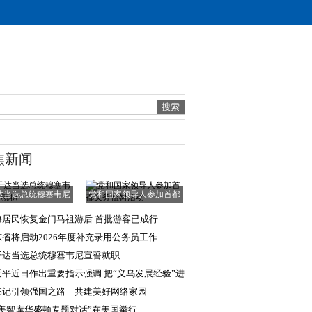
焦新闻
达当选总统穆塞韦尼
党和国家领导人参加首都
宣誓就职
义务植树活动
海居民恢复金门马祖游后 首批游客已成行
东省将启动2026年度补充录用公务员工作
干达当选总统穆塞韦尼宣誓就职
近平近日作出重要指示强调 把“义乌发展经验”进
步总结好
书记引领强国之路｜共建美好网络家园
中美智库华盛顿专题对话”在美国举行