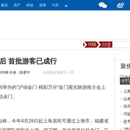
食安
房产
科技
体育
汽车
后 首批游客已成行
聚
新华网
作者：陈爱平
点击图片浏览下一页
乌干
间举办的“沪动金门·精彩万分”金门观光旅游推介会上
上
达金门。
山
乌
习
，今年4月29日起上海居民可通过上海市、福建省
一
总
“