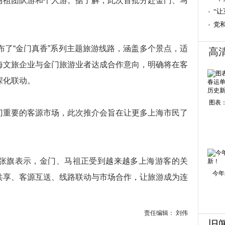
马祖团队游和个人游。据了解，此次首批分赴金门、马
“
强
党
了“金门真香”系列主题旅游线路，涵盖多个景点，适
高
海文旅企业与金门旅游业者达成合作意向，明确将在客
深化联动。
图表：
重要的客源市场，此次推介会旨在让更多上海市民了
旗表示，金门、马祖正受到越来越多上海游客的关
今年
共享、客源互送、线路联动与市场合作，让旅游成为连
责任编辑： 刘伟
旧