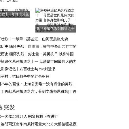
壮歌丨一纸降书落芷
江，山河无恙慰
焦裕禄追亿系列报道之十
一 母爱是世间
河壮歌丨一纸降书落芷江，山河无恙慰忠魂
记历史 缅怀先烈丨唐淮源：誓与中条山共存亡的
日英烈
记历史 缅怀先烈丨彭士量：英勇抗日 以身许国
裕禄追亿系列报道之十一 母爱是世间最伟大的力
言传身教
战影像记忆丨八百壮士与298封遗书
庄子村：抗日战争中的红色枢纽
到75年的画像：上海公安唯一没有肖像的英烈，
现年轻模样
人丁再献系列报道之六：骨刻文缘师恩难忘|丁再
忆路遥教授
场.突发
尼一客船沉没27人失踪 搜救正在进行
方连阴雨江南华南累计雨量大 北方大部偏暖昼夜