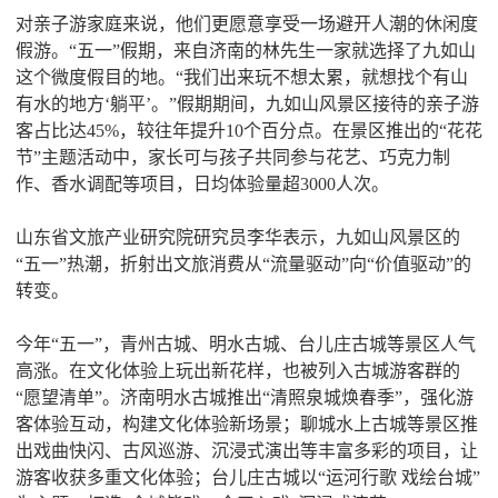
对亲子游家庭来说，他们更愿意享受一场避开人潮的休闲度
假游。“五一”假期，来自济南的林先生一家就选择了九如山
这个微度假目的地。“我们出来玩不想太累，就想找个有山
有水的地方‘躺平’。”假期期间，九如山风景区接待的亲子游
客占比达45%，较往年提升10个百分点。在景区推出的“花花
节”主题活动中，家长可与孩子共同参与花艺、巧克力制
作、香水调配等项目，日均体验量超3000人次。
山东省文旅产业研究院研究员李华表示，九如山风景区的
“五一”热潮，折射出文旅消费从“流量驱动”向“价值驱动”的
转变。
今年“五一”，青州古城、明水古城、台儿庄古城等景区人气
高涨。在文化体验上玩出新花样，也被列入古城游客群的
“愿望清单”。济南明水古城推出“清照泉城焕春季”，强化游
客体验互动，构建文化体验新场景；聊城水上古城等景区推
出戏曲快闪、古风巡游、沉浸式演出等丰富多彩的项目，让
游客收获多重文化体验；台儿庄古城以“运河行歌 戏绘台城”