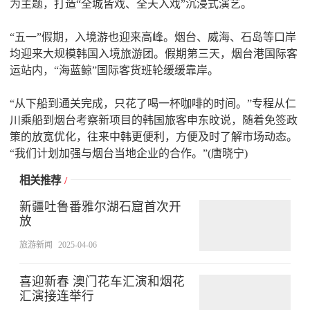
为主题，打造“全城皆戏、全天入戏”沉浸式演艺。
“五一”假期，入境游也迎来高峰。烟台、威海、石岛等口岸
均迎来大规模韩国入境旅游团。假期第三天，烟台港国际客
运站内，“海蓝鲸”国际客货班轮缓缓靠岸。
“从下船到通关完成，只花了喝一杯咖啡的时间。”专程从仁
川乘船到烟台考察新项目的韩国旅客申东旼说，随着免签政
策的放宽优化，往来中韩更便利，方便及时了解市场动态。
“我们计划加强与烟台当地企业的合作。”(唐晓宁)
相关推荐
/
新疆吐鲁番雅尔湖石窟首次开
放
旅游新闻
2025-04-06
喜迎新春 澳门花车汇演和烟花
汇演接连举行