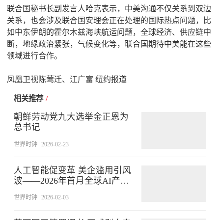
联合国秘书长副发言人哈克表示，中美沟通不仅关系到双边
关系，也会涉及联合国安理会正在处理的国际热点问题，比
如中东伊朗的霍尔木兹海峡航运问题，全球经济、供应链中
断，地缘政治紧张，气候变化等，联合国期待中美能在这些
领域进行合作。
凤凰卫视陈莺迁、江广富 纽约报道
相关推荐
/
朝鲜劳动党九大选举金正恩为
总书记
世界时钟
2026-02-23
人工智能促变革 美企滥用引风
波——2026年首月全球AI产业
动态
世界时钟
2026-02-03