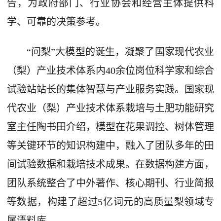
告，为政府部门、行业协会和经营主体提供科
学、可靠的决策参考。
“问梨”大模型的诞生，凝聚了国家现代农业
（梨）产业技术体系内40余位岗位科学家和综合
试验站站长的集体智慧与产业服务实践。国家现
代农业（梨）产业技术体系栽培与土肥功能研究
室主任陶书田介绍，模型在花果调控、树体管理
等关键环节的知识构建中，融入了团队多年的田
间试验数据和栽培技术成果。在数据构建方面，
团队系统整合了中外著作、核心期刊、行业简报
等数据，构建了超过5亿词元的高质量梨领域专
属语料库。