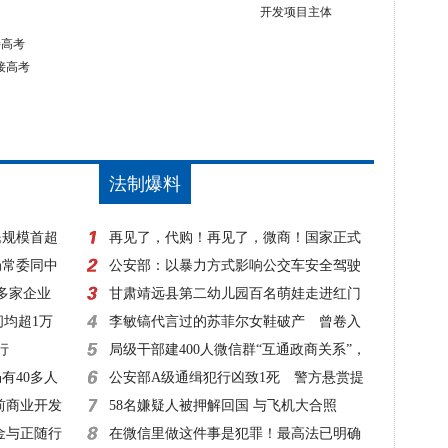
开发项目主体
接高考
法制爆料
民规模首超
再见了，代购！再见了，微商！国家正式
局常委同中
出手，1月1日起实施！
公安部：以暴力方式影响公交车安全驾驶
0多家企业
一律立案侦查
甘肃靖远县第二幼儿园百名萌娃走进红门
间均超1万
零距离体验消防
李敏镐代言过的苏菲尔女鞋破产 曾卷入
行
超50起诉讼
局级干部建400人微信群“互通政商关系”，
有40多人
该查！
公安部A级通缉犯行凶致1死 警方悬赏提
前商业开发
高至20万元！
58名嫌疑人被押解回国 与飞机大合照
金与正随行
在微信里做这件事是犯罪！最高法已明确