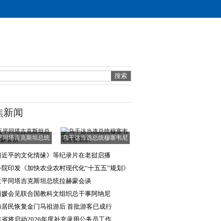
焦新闻
平同塔吉克斯坦总统
乌干达当选总统穆塞韦尼
拉赫蒙会谈
宣誓就职
习近平的文化情缘》等纪录片在老挝启播
务院印发《加快农业农村现代化“十五五”规划》
近平同塔吉克斯坦总统拉赫蒙会谈
丽媛会见联合国教科文组织总干事阿纳尼
海居民恢复金门马祖游后 首批游客已成行
东省将启动2026年度补充录用公务员工作