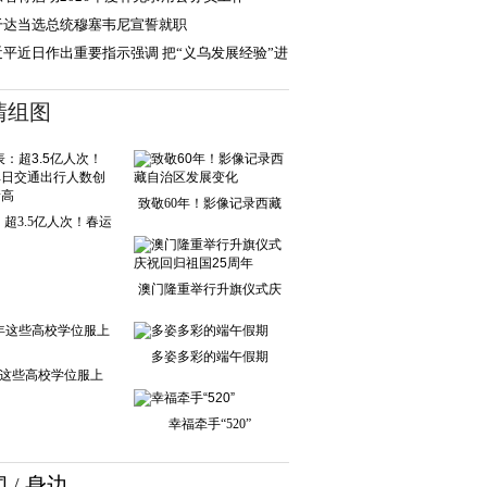
干达当选总统穆塞韦尼宣誓就职
近平近日作出重要指示强调 把“义乌发展经验”进
步总结好
清组图
致敬60年！影像记录西藏
超3.5亿人次！春运
自治区发展变化
单日交通出行人
澳门隆重举行升旗仪式庆
祝回归祖国25周
多姿多彩的端午假期
这些高校学位服上
新！
幸福牵手“520”
闻
/
身边