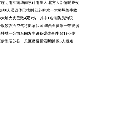
方连阴雨江南华南累计雨量大 北方大部偏暖昼夜
差显著
名失联人员遗体已找到 江苏响水一大桥塌落事故
成5人死亡
港大埔火灾已致4死3伤，其中1名消防员殉职
一股较强冷空气将影响我国 华西至黄淮一带警惕
续降雨致灾
西桂林一公司车间发生设备爆炸事件 致1死7伤
疆伊犁昭苏县一景区吊桥桥索断裂 致5人遇难