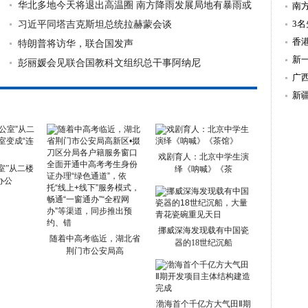
华北多地今天将退出高温圈 南方降雨发展局地有暴雨或
南
温
3
大暴雨
习近平同塔吉克斯坦总统拉赫蒙会谈
造
香
特朗普将访华，联合国发声
新
彭丽媛会见联合国教科文组织总干事阿纳尼
持
广
新
戏剧育人：北京中学生演
室”从二楼
绎《呐喊》《茶
办公
挪威深海发现载有中国瓷
随着中高考临近，湖北省
器的18世纪沉船
荆门市公安局高
渤海首个千亿方大气田Ⅱ期