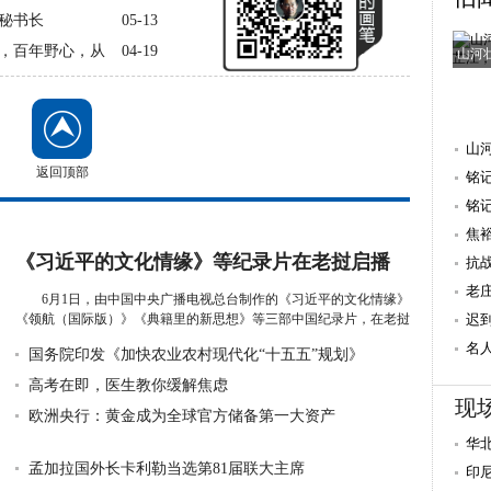
秘书长
05-13
，百年野心，从
04-19
山河
山
返回顶部
铭
抗
铭
焦
《习近平的文化情缘》等纪录片在老挝启播
量 
抗
老
6月1日，由中国中央广播电视总台制作的《习近平的文化情缘》
《领航（国际版）》《典籍里的新思想》等三部中国纪录片，在老挝
迟
国家...
详细》
重
名
国务院印发《加快农业农村现代化“十五五”规划》
献
高考在即，医生教你缓解焦虑
现
欧洲央行：黄金成为全球官方储备第一大资产
华
孟加拉国外长卡利勒当选第81届联大主席
雨
印