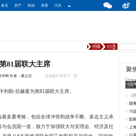
食安
房产
科技
体育
汽车
第81届联大主席
聚
新华网
作者：潘云召
点击图片浏览下一页
习近
利勒·拉赫曼为第81届联大主席。
《
国
习
着多重考验，包括全球冲突和战争不断、多边主义承
彭
将与会员国一道，致力于加强联大与安理会、经济及社
上
山