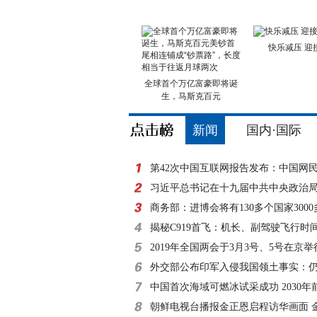
快乐减压 迎
全球首个万亿富豪即将诞
生，马斯克百元
新闻
国内·国际
第42次中国互联网报告发布：中国网
8亿
习近平总书记在十九届中共中央政治
外记者见面时的讲
商务部：进博会将有130多个国家300
参展
揭秘C919首飞：机长、副驾驶飞行时
小时
2019年全国两会于3月3号、5号在京举
外交部公布印军入侵我国领土事实：仍
滞留
中国首次海域可燃冰试采成功 2030年
朝鲜电视台播报金正恩启程访华画面 