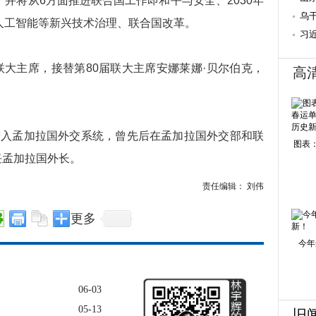
并将从6方面推进联合国工作即和平与安全、2030年
乌
人工智能等新兴技术治理、联合国改革。
习
一
大主席，接替第80届联大主席安娜莱娜·贝尔伯克，
高
进入孟加拉国外交系统，曾先后在孟加拉国外交部和联
图表：
任孟加拉国外长。
责任编辑： 刘伟
更多
今年
06-03
05-13
旧