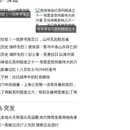
壮歌丨一纸降书落芷
江，山河无恙慰
焦裕禄追亿系列报道之十
一 母爱是世间
河壮歌丨一纸降书落芷江，山河无恙慰忠魂
记历史 缅怀先烈丨唐淮源：誓与中条山共存亡的
日英烈
记历史 缅怀先烈丨彭士量：英勇抗日 以身许国
裕禄追亿系列报道之十一 母爱是世间最伟大的力
言传身教
战影像记忆丨八百壮士与298封遗书
庄子村：抗日战争中的红色枢纽
到75年的画像：上海公安唯一没有肖像的英烈，
现年轻模样
人丁再献系列报道之六：骨刻文缘师恩难忘|丁再
忆路遥教授
场.突发
北多地今天将退出高温圈 南方降雨发展局地有暴
或大暴雨
尼一客船沉没27人失踪 搜救正在进行