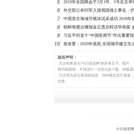
小时
2019年全国两会于3月3号、5号在京举
外交部公布印军入侵我国领土事实：仍
滞留
中国首次海域可燃冰试采成功 2030年
朝鲜电视台播报金正恩启程访华画面 
习近平对首个“中国医师节”作出重要
发改委：2020年底前,全国城市建立生
收费制度
版权声明：
·凡注明来源为“今日报道网”的所有文字、图片
网书面授权，不得进行一切形式的下载、转载或
·凡注明为其它来源的信息，均转载自其它媒体
负责。
今日报道网