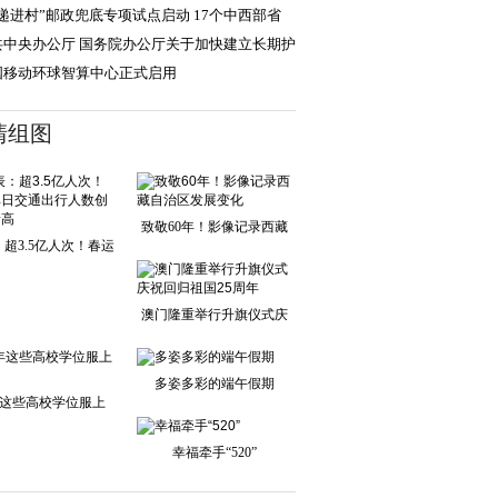
递进村”邮政兜底专项试点启动 17个中西部省
，每省选定1
共中央办公厅 国务院办公厅关于加快建立长期护
保险制度的意
国移动环球智算中心正式启用
清组图
致敬60年！影像记录西藏
超3.5亿人次！春运
自治区发展变化
单日交通出行人
澳门隆重举行升旗仪式庆
祝回归祖国25周
多姿多彩的端午假期
这些高校学位服上
新！
幸福牵手“520”