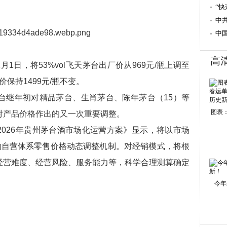
“快
份
中
理
中
高
月1日，将53%vol飞天茅台出厂价从969元/瓶上调至
价保持1499元/瓶不变。
台继年初对精品茅台、生肖茅台、陈年茅台（15）等
图表：
对产品价格作出的又一次重要调整。
《2026年贵州茅台酒市场化运营方案》显示，将以市场
的自营体系零售价格动态调整机制。对经销模式，将根
经营难度、经营风险、服务能力等，科学合理测算确定
今年