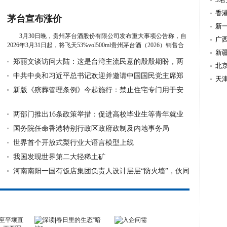
造
香
茅台宣布涨价
新
3月30日晚，贵州茅台酒股份有限公司发布重大事项公告称，自
持
广
2026年3月31日起，将飞天53%vol500ml贵州茅台酒（2026）销售合
新
同价由...
详细》
郑丽文谈访问大陆：这是台湾主流民意的殷殷期盼，两
北
岸不是终需
中共中央和习近平总书记欢迎并邀请中国国民党主席郑
天
丽文率团来
新版《殡葬管理条例》今起施行：禁止住宅专门用于安
置骨灰
两部门推出16条政策举措：促进高校毕业生等青年就业
国务院任命香港特别行政区政府政制及内地事务局
世界首个开放式梨行业大语言模型上线
我国发现世界第二大轻稀土矿
河南南阳一国有饭店集团负责人设计层层“防火墙”，伙同
亲属大