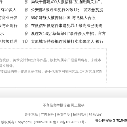
行
超50起诉讼
局级干部建400人微信群“互通政商关系”，
有40多人
该查！
公安部A级通缉犯行凶致1死 警方悬赏提
前商业开发
高至20万元！
58名嫌疑人被押解回国 与飞机大合照
金与正随行
在微信里做这件事是犯罪！最高法已明确
指示
澳连发13起“草莓藏针”事件多人中招，官方
活垃圾处理
建议：切碎再吃
太原城管持条棍连续抽打卖水果老人 被行
拘10日
、音视频、美术设计和程序等作品，版权均属今日报道网所有。未经本
建立镜像。
，转载目的在于传递更多信息，并不代表本网赞同其观点和对其真实性
返回顶部
不良信息举报信箱
网上投稿
关于本站
|
广告服务
|
免责申明
|
招聘信息
|
联系我们
鲁公网安备 3701040
版权所有 Copyright(C)2005-2016
鲁ICP备16043527号-1