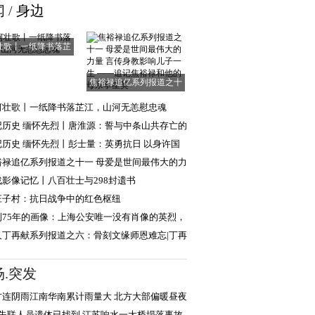
闻
/
身边
壮歌丨一纸降书落芷
江，山河无恙慰
焦裕禄追亿系列报道之十
一 母爱是世间
河壮歌丨一纸降书落芷江，山河无恙慰忠魂
记历史 缅怀先烈丨唐淮源：誓与中条山共存亡的
日英烈
记历史 缅怀先烈丨彭士量：英勇抗日 以身许国
裕禄追亿系列报道之十一 母爱是世间最伟大的力
言传身教
战影像记忆丨八百壮士与298封遗书
庄子村：抗日战争中的红色枢纽
到75年的画像：上海公安唯一没有肖像的英烈，
现年轻模样
人丁再献系列报道之六：骨刻文缘师恩难忘|丁再
忆路遥教授
场.突发
方连阴雨江南华南累计雨量大 北方大部偏暖昼夜
差显著
名失联人员遗体已找到 江苏响水一大桥塌落事故