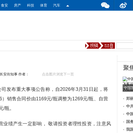
食安
房产
科技
体育
汽车
聚
长安街知事
作者：
点击图片浏览下一页
中国
司发布重大事项公告称，自2026年3月31日起，将
026）销售合同价由1169元/瓶调整为1269元/瓶、自营
郑
盼
中
元/瓶。
席
中
使
国
营业绩产生一定影响， 敬请投资者理性投资，注意风
我