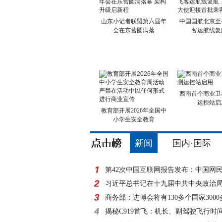
山东小记者联盟第六届年
中国国航北京至
会在东营圆满落
客运航线复
西南首个商业卫
运控站启
教育部开展2026年全国中
小学生安全教育
新闻
国内·国际
第42次中国互联网报告发布：中国网
8亿
习近平总书记在十九届中共中央政治
外记者见面时的讲
商务部：进博会将有130多个国家300
参展
揭秘C919首飞：机长、副驾驶飞行时