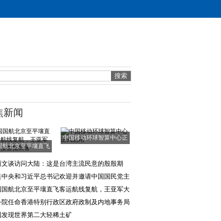
焦新闻
中国移动环球智算中心正
国航北京至平壤直飞
式启用
客运航线复航，
丽文谈访问大陆：这是台湾主流民意的殷殷期
，两岸不是终需
共中央和习近平总书记欢迎并邀请中国国民党主
郑丽文率团来
国国航北京至平壤直飞客运航线复航，王亚军大
迎接首批乘客
务院任命香港特别行政区政府政制及内地事务局
国发现世界第二大轻稀土矿