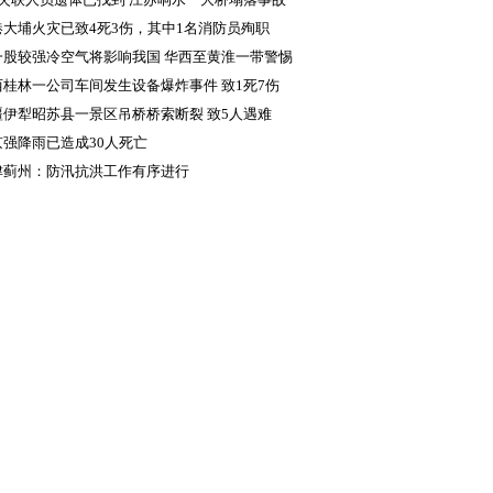
成5人死亡
港大埔火灾已致4死3伤，其中1名消防员殉职
一股较强冷空气将影响我国 华西至黄淮一带警惕
续降雨致灾
西桂林一公司车间发生设备爆炸事件 致1死7伤
疆伊犁昭苏县一景区吊桥桥索断裂 致5人遇难
京强降雨已造成30人死亡
津蓟州：防汛抗洪工作有序进行