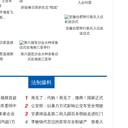
入企问需
深读|春日里的生态“暗战”
平壤直飞
航，
安徽合肥举行新兵入伍欢
送仪式
星遥感测
第六届亚沙会火种采集仪
用
式在海南三亚举
法制爆料
民规模首超
再见了，代购！再见了，微商！国家正式
局常委同中
出手，1月1日起实施！
公安部：以暴力方式影响公交车安全驾驶
0多家企业
一律立案侦查
甘肃靖远县第二幼儿园百名萌娃走进红门
间均超1万
零距离体验消防
李敏镐代言过的苏菲尔女鞋破产 曾卷入