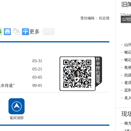
旧
责任编辑： 任志强
山河
更多
山
铭
抗
铭
03-31
焦
03-21
量 
抗
03-05
老
水传递”
09-01
迟
重
名
献
现
返回顶部
南
温
3