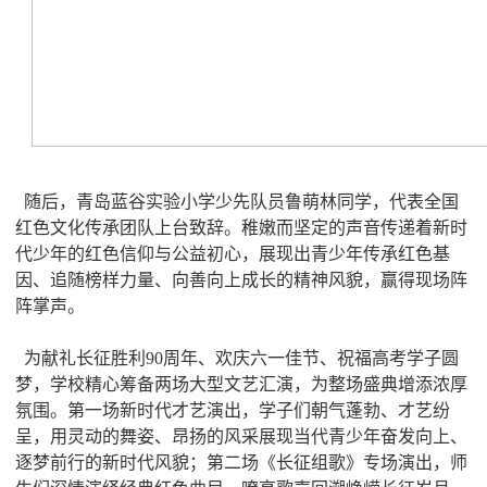
随后，青岛蓝谷实验小学少先队员鲁萌林同学，代表全国
红色文化传承团队上台致辞。稚嫩而坚定的声音传递着新时
代少年的红色信仰与公益初心，展现出青少年传承红色基
因、追随榜样力量、向善向上成长的精神风貌，赢得现场阵
阵掌声。
为献礼长征胜利90周年、欢庆六一佳节、祝福高考学子圆
梦，学校精心筹备两场大型文艺汇演，为整场盛典增添浓厚
氛围。第一场新时代才艺演出，学子们朝气蓬勃、才艺纷
呈，用灵动的舞姿、昂扬的风采展现当代青少年奋发向上、
逐梦前行的新时代风貌；第二场《长征组歌》专场演出，师