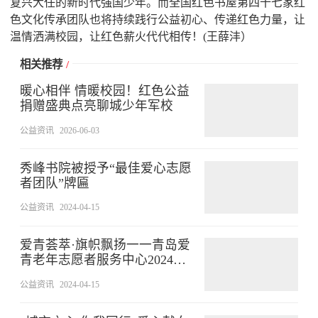
复兴大任的新时代强国少年。而全国红色书屋第四十七家红
色文化传承团队也将持续践行公益初心、传递红色力量，让
温情洒满校园，让红色薪火代代相传！(王薛沣）
相关推荐
/
暖心相伴 情暖校园！红色公益
捐赠盛典点亮聊城少年军校
公益资讯
2026-06-03
秀峰书院被授予“最佳爱心志愿
者团队”牌匾
公益资讯
2024-04-15
爱青荟萃·旗帜飘扬一一青岛爱
青老年志愿者服务中心2024会
员代表大会纪实
公益资讯
2024-04-15