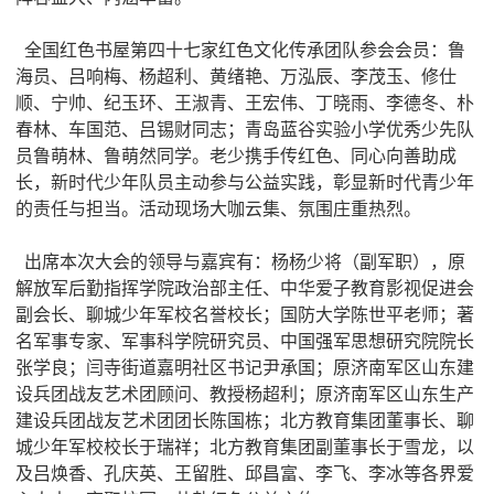
全国红色书屋第四十七家红色文化传承团队参会会员：鲁
海员、吕响梅、杨超利、黄绪艳、万泓辰、李茂玉、修仕
顺、宁帅、纪玉环、王淑青、王宏伟、丁晓雨、李德冬、朴
春林、车国范、吕锡财同志；青岛蓝谷实验小学优秀少先队
员鲁萌林、鲁萌然同学。老少携手传红色、同心向善助成
长，新时代少年队员主动参与公益实践，彰显新时代青少年
的责任与担当。活动现场大咖云集、氛围庄重热烈。
出席本次大会的领导与嘉宾有：杨杨少将（副军职），原
解放军后勤指挥学院政治部主任、中华爱子教育影视促进会
副会长、聊城少年军校名誉校长；国防大学陈世平老师；著
名军事专家、军事科学院研究员、中国强军思想研究院院长
张学良；闫寺街道嘉明社区书记尹承国；原济南军区山东建
设兵团战友艺术团顾问、教授杨超利；原济南军区山东生产
建设兵团战友艺术团团长陈国栋；北方教育集团董事长、聊
城少年军校校长于瑞祥；北方教育集团副董事长于雪龙，以
及吕焕香、孔庆英、王留胜、邱昌富、李飞、李冰等各界爱