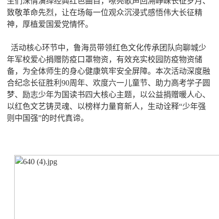
生们深情演绎经典红色曲目，嘹亮歌声回溯峥嵘长征岁月、
致敬革命先烈，让在场每一位观众沉浸式感悟伟大长征精
神，厚植爱国爱党情怀。
活动核心环节中，鲁海员带领红色文化传承团队向聊城少
年军校爱心捐赠防疫口罩物资，有效充实校园防疫物资储
备，为全体师生的身心健康筑牢安全屏障。本次活动深度融
合纪念长征胜利90周年、欢度六一儿童节、助力高考学子圆
梦、励志少年为国读书四大核心主题，以公益捐赠暖人心、
以红色文艺铸灵魂、以榜样力量育新人，生动诠释“少年强
则中国强”的时代真谛。