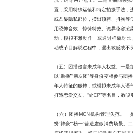
流，诱导用户点击。二是直播间模拟
置，采用特殊运镜和特定拍摄手法，
或凸显隐私部位，摆出顶胯、抖胸等
用恐怖音效、惊悚特效、诡异妆容渲
动，模拟不雅动作，或通过样貌对比
动或节目解说过程中，漏出敏感或不
（五）团播侵害未成年人权益。一是
以“助播”“亲友团”等身份变相参与
年人特征的服饰，或模拟未成年人语
打造恋爱交友、“处CP”等名目，教
（六）团播MCN机构管理失范。一
扮“神豪”“榜一”营造虚假消费场景