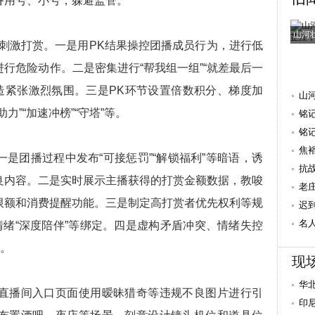
备用号、小号，躲避监管。
山河
刺激打赏。一是用PK结果操控团播成员行为，进行低
行危险动作。二是密集进行“帮我组一组”“就差最后一
造紧张激烈氛围。三是PK环节设置倍数积分、梯度加
山
”“加速冲榜”“守塔”等。
铭
抗
铭
焦
是团播过程中发布“可接惩罚”“解锁福利”等暗语，诱
量 
抗
良内容。二是实时展示主播获得的打赏金额数据，教唆
老
限额和消费提醒功能。三是制定高打赏者优先权利等规
迟
重
名
情绪“深度陪伴”等绑定。四是虚构矛盾冲突、情绪失控
献
”。
现
华
直播间入口页面使用暧昧猎奇等违规不良图片进行引
雨
印