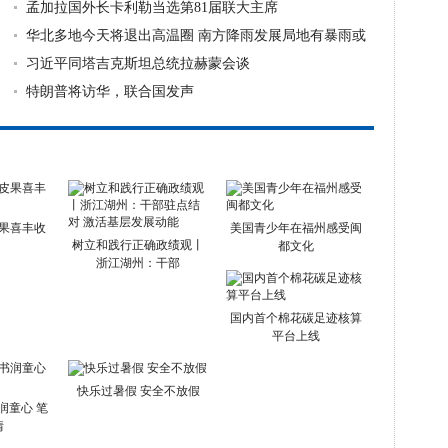
孟加拉国外长卡利勒当选第81届联大主席
华北多地今天将退出高温圈 南方降雨发展局地有暴雨或
大暴雨
习近平同塔吉克斯坦总统拉赫蒙会谈
特朗普将访华，联合国发声
果喜丰收
美国青少年在福州感受闽
树立和践行正确政绩观丨
都文化
浙江湖州：干部
国内首个棉花碳足迹核算
平台上线
快乐过暑假 安全不放假
润童心 笔
情