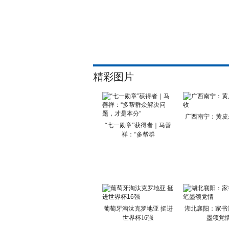
精彩图片
广西南宁：黄皮
“七一勋章”获得者｜马善
祥：“多帮群
葡萄牙淘汰克罗地亚 挺进
湖北襄阳：家书
世界杯16强
墨颂党