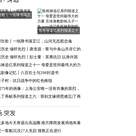
壮歌丨一纸降书落芷
江，山河无恙慰
焦裕禄追亿系列报道之十
一 母爱是世间
河壮歌丨一纸降书落芷江，山河无恙慰忠魂
记历史 缅怀先烈丨唐淮源：誓与中条山共存亡的
日英烈
记历史 缅怀先烈丨彭士量：英勇抗日 以身许国
裕禄追亿系列报道之十一 母爱是世间最伟大的力
言传身教
战影像记忆丨八百壮士与298封遗书
庄子村：抗日战争中的红色枢纽
到75年的画像：上海公安唯一没有肖像的英烈，
现年轻模样
人丁再献系列报道之六：骨刻文缘师恩难忘|丁再
忆路遥教授
场.突发
北多地今天将退出高温圈 南方降雨发展局地有暴
或大暴雨
尼一客船沉没27人失踪 搜救正在进行