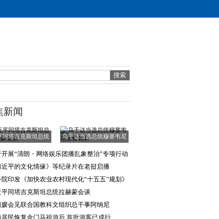
焦新闻
平同塔吉克斯坦总统
乌干达当选总统穆塞韦尼
拉赫蒙会谈
宣誓就职
于开展“清朗・网络娱乐团播乱象整治”专项行动
通知
习近平的文化情缘》等纪录片在老挝启播
务院印发《加快农业农村现代化“十五五”规划》
近平同塔吉克斯坦总统拉赫蒙会谈
丽媛会见联合国教科文组织总干事阿纳尼
海居民恢复金门马祖游后 首批游客已成行