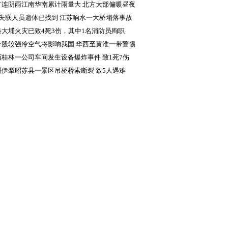
方连阴雨江南华南累计雨量大 北方大部偏暖昼夜
差显著
名失联人员遗体已找到 江苏响水一大桥塌落事故
成5人死亡
港大埔火灾已致4死3伤，其中1名消防员殉职
一股较强冷空气将影响我国 华西至黄淮一带警惕
续降雨致灾
西桂林一公司车间发生设备爆炸事件 致1死7伤
疆伊犁昭苏县一景区吊桥桥索断裂 致5人遇难