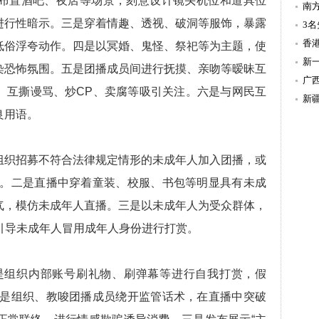
布置酒吧、夜店等场景，刻意设计镜头机位和道具位
南
进行性暗示。三是穿着情趣、透视、破洞等服饰，暴露
温
3
造
香
低俗浮夸动作。四是以冥婚、鬼怪、祭祀等为主题，使
新
染恐怖氛围。五是团播成员间进行抚摸、亲吻等暧昧互
持
广
、互撕谩骂、炒CP、卖腐等吸引关注。六是与网民互
新
良用语。
组织招募不符合法律规定情形的未成年人加入团播，或
团播。二是直播中穿着童装、校服、书包等明显具有未成
气，模仿未成年人直播。三是以未成年人为受众群体，
唆引导未成年人冒用成年人身份进行打赏。
是组织内部账号刷礼物、刷弹幕等进行自我打赏，假
。二是组织、教唆团播成员绕开监管话术，在直播中突破