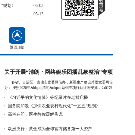
”规划》
06-03
05-13
返回顶部
关于开展“清朗・网络娱乐团播乱象整治”专项
行动的通知
各省、自治区、直辖市党委网信办，新疆生产建设兵团党委网信
办： 按照2026年&ldquo;清朗&rdquo;系列专项行动计划安排，为加强
娱...
详细》
《习近平的文化情缘》等纪录片在老挝启播
国务院印发《加快农业农村现代化“十五五”规划》
高考在即，医生教你缓解焦虑
欧洲央行：黄金成为全球官方储备第一大资产