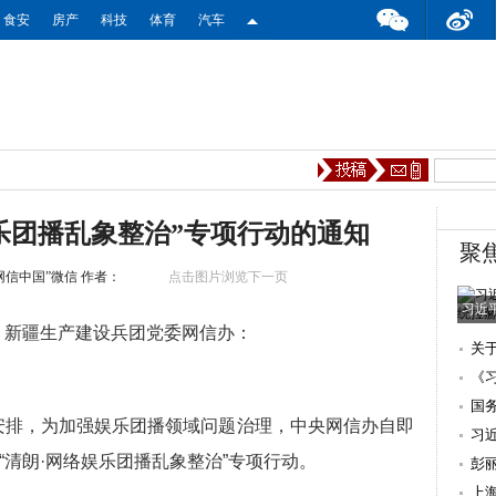
食安
房产
科技
体育
汽车
乐团播乱象整治”专项行动的通知
聚
网信中国”微信
作者：
点击图片浏览下一页
习近
，新疆生产建设兵团党委网信办：
关
的
《
国
计划安排，为加强娱乐团播领域问题治理，中央网信办自即
习
“清朗·网络娱乐团播乱象整治”专项行动。
彭
上