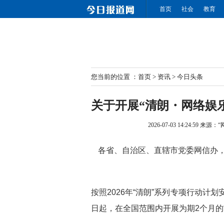
首页
社会
教育
您当前的位置 ：
首页
>
资讯
>
今日头条
关于开展“清朗・网络娱
2026-07-03 14:24:59
来源：“
各省、自治区、直辖市党委网信办
按照2026年“清朗”系列专项行动
日起，在全国范围内开展为期2个月的