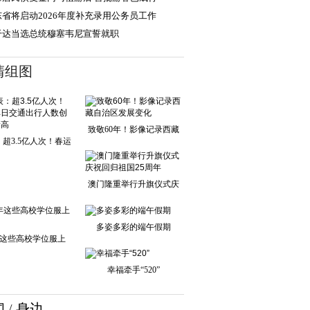
东省将启动2026年度补充录用公务员工作
干达当选总统穆塞韦尼宣誓就职
清组图
致敬60年！影像记录西藏
超3.5亿人次！春运
自治区发展变化
单日交通出行人
澳门隆重举行升旗仪式庆
祝回归祖国25周
多姿多彩的端午假期
这些高校学位服上
新！
幸福牵手“520”
闻
/
身边