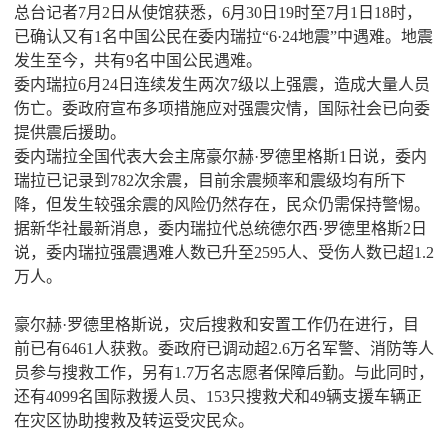
总台记者7月2日从使馆获悉，6月30日19时至7月1日18时，
已确认又有1名中国公民在委内瑞拉“6·24地震”中遇难。地震
发生至今，共有9名中国公民遇难。
委内瑞拉6月24日连续发生两次7级以上强震，造成大量人员
伤亡。委政府宣布多项措施应对强震灾情，国际社会已向委
提供震后援助。
委内瑞拉全国代表大会主席豪尔赫·罗德里格斯1日说，委内
瑞拉已记录到782次余震，目前余震频率和震级均有所下
降，但发生较强余震的风险仍然存在，民众仍需保持警惕。
据新华社最新消息，委内瑞拉代总统德尔西·罗德里格斯2日
说，委内瑞拉强震遇难人数已升至2595人、受伤人数已超1.2
万人。
豪尔赫·罗德里格斯说，灾后搜救和安置工作仍在进行，目
前已有6461人获救。委政府已调动超2.6万名军警、消防等人
员参与搜救工作，另有1.7万名志愿者保障后勤。与此同时，
还有4099名国际救援人员、153只搜救犬和49辆支援车辆正
在灾区协助搜救及转运受灾民众。