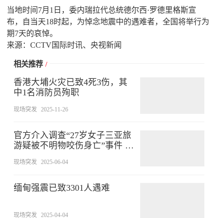
当地时间7月1日，委内瑞拉代总统德尔西·罗德里格斯宣
布，自当天18时起，为悼念地震中的遇难者，全国将举行为
期7天的哀悼。
来源：CCTV国际时讯、央视新闻
相关推荐
/
香港大埔火灾已致4死3伤，其
中1名消防员殉职
现场突发
2025-11-26
官方介入调查“27岁女子三亚旅
游疑被不明物咬伤身亡”事件 家
属：未来有考虑尸检
现场突发
2025-06-04
缅甸强震已致3301人遇难
现场突发
2025-04-04