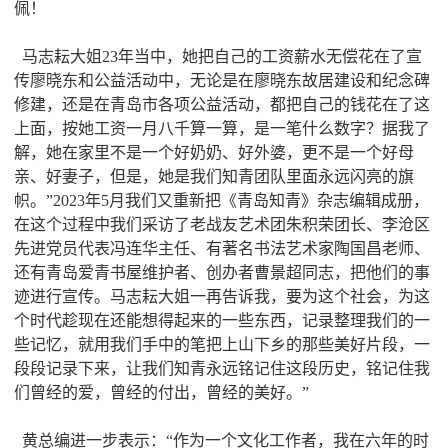
佩！
马志耘大姐23年当中，她把自己的工资薪水无偿花在了宣
传廖晓东和公益活动中，无论是在廖晓东故居建设和纪念碑
修建，还是在青岛市各项公益活动，都把自己的钱花在了这
上面，按她工资一月八千算一算，是一笔什么数字？据我了
解，她在家里不是一个好奶奶、好外婆，更不是一个好母
亲、好妻子，但是，她是我们知青团队里面永远闪亮的旗
帜。”2023年5月我们又重新把《青岛知青》杂志编辑成册，
在这个过程中我们采访了老战友艺术团朱积荣团长、李沧区
先进党员代表冯连华主任、有著名书法艺术家陶国昌老师、
还有青岛爱青书屋维护者、创办者曹景超同志，把他们的事
迹进行宣传。马志耘大姐一再告诉我，要为这个社会，为这
个时代趁现在还能想得起来的一些东西，记录整理我们的一
些记忆，就用我们手中的笔把上山下乡的那些美好片段，一
段段记录下来，让我们知青永远铭记住这段历史，铭记住我
们曾经的爱，曾经的付出，曾经的美好。”
黄总编进一步表示：“作为一个文化工作者，我在六年的时