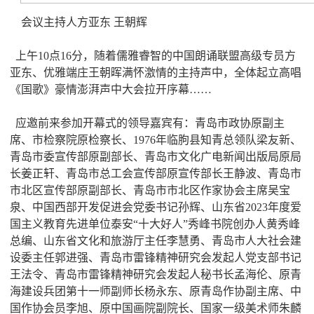
会议主持人方亚东 王朝辉
上午10点16分，随着儒雅睿智的中国朗诵联盟高级专员方
亚东、优雅端庄王朝晖满怀激情的主持声中，全体起立高唱
《国歌》豪情澎湃声中大会拉开序幕……
应邀前来参加开幕式的领导嘉宾有：青岛市政协原副主
席、市检察院原检察长、1976年临朐县知青总领队梁友新、
青岛市委宣传部原副部长、青岛市文化广电新闻出版局原局
长姜正轩、青岛市总工会宣传部原宣传部长王静波、青岛市
市北区宣传部原副部长、青岛市市北区作家协会主席吴宝
泉、中国西部开发促进会党委书记孙辉、山东省2023年度爱
国主义教育先进单位泰安“十大好人”秀峰书院创办人黄秀峰
总编、山东省文化和旅游厅主任李慧勇、青岛市人大社会建
设委主任郭进强、青岛市雷锋精神研究会发起人党支部书记
王法令、青岛市雷锋精神研究会发起人秘书长孟海伦、原青
海建设兵团第十一师副师长杨永东、原青岛作协副主席、中
国作协会员李旭、原中国画院副院长、国家一级美术师朱麟