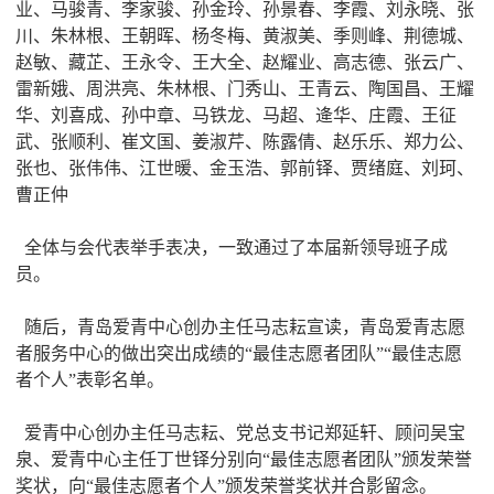
业、马骏青、李家骏、孙金玲、孙景春、李霞、刘永晓、张
川、朱林根、王朝晖、杨冬梅、黄淑美、季则峰、荆德城、
赵敏、藏芷、王永令、王大全、赵耀业、高志德、张云广、
雷新娥、周洪亮、朱林根、门秀山、王青云、陶国昌、王耀
华、刘喜成、孙中章、马铁龙、马超、逄华、庄霞、王征
武、张顺利、崔文国、姜淑芹、陈露倩、赵乐乐、郑力公、
张也、张伟伟、江世暖、金玉浩、郭前铎、贾绪庭、刘珂、
曹正仲
全体与会代表举手表决，一致通过了本届新领导班子成
员。
随后，青岛爱青中心创办主任马志耘宣读，青岛爱青志愿
者服务中心的做出突出成绩的“最佳志愿者团队”“最佳志愿
者个人”表彰名单。
爱青中心创办主任马志耘、党总支书记郑延轩、顾问吴宝
泉、爱青中心主任丁世铎分别向“最佳志愿者团队”颁发荣誉
奖状，向“最佳志愿者个人”颁发荣誉奖状并合影留念。