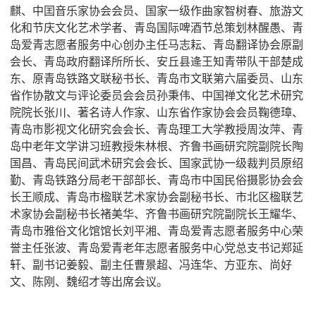
麒、中囯音乐家协会会员、国家一级作曲家智树春、旅游文
化和节庆文化艺术学者、青岛国际啤酒节总策划林醒愚、青
岛爱青志愿者服务中心创办主任马志耘、青岛翻译协会原副
会长、青岛政府翻译所所长、安丘县逄王知青带队干部楚成
东、原青岛铁路文联秘书长、青岛市文联第六届委员、山东
省作协散文与评论委员会会员孙秉伟、中国禅文化艺术研究
院院长张川、著名诗人作家、山东省作家协会会员鞠德璋、
青岛市影视文化研究会会长、青岛理工大学教授周汝萍、青
岛中老年文学讲习班教授朱林根、齐鲁书画研究院副院长陶
国昌、青岛民间武术研究会会长、国家武协一级裁判员原绍
勤、青岛铁路分局老干部部长、青岛市中国民俗摄影协会会
长王顺成、青岛市楹联艺术家协会副秘书长、市北区楹联艺
术家协会副秘书长褚美华、齐鲁书画研究院副院长王耀华、
青岛市雅俗文化馆馆长刘平湘、青岛爱青志愿者服务中心荣
誉主任张波、青岛爱青老年志愿者服务中心党总支书记郑延
轩、副书记姜毅、副主任曹景超、冯连华、方亚东、尚好
文、陈刚、魏绍才等出席会议。