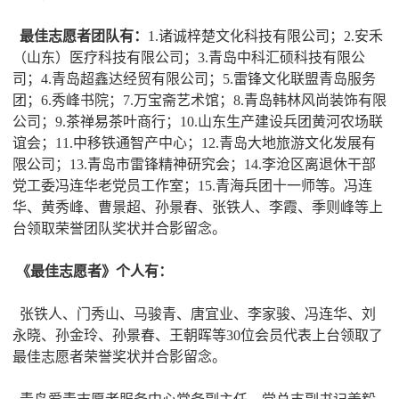
最佳志愿者团队有：
1.诸诚梓楚文化科技有限公司；2.安禾
（山东）医疗科技有限公司；3.青岛中科汇硕科技有限公
司；4.青岛超鑫达经贸有限公司；5.雷锋文化联盟青岛服务
团；6.秀峰书院；7.万宝斋艺术馆；8.青岛韩林风尚装饰有限
公司；9.茶禅易茶叶商行；10.山东生产建设兵团黄河农场联
谊会；11.中移铁通智产中心；12.青岛大地旅游文化发展有
限公司；13.青岛市雷锋精神研究会；14.李沧区离退休干部
党工委冯连华老党员工作室；15.青海兵团十一师等。冯连
华、黄秀峰、曹景超、孙景春、张铁人、李霞、季则峰等上
台领取荣誉团队奖状并合影留念。
《最佳志愿者》个人有：
张铁人、门秀山、马骏青、唐宜业、李家骏、冯连华、刘
永晓、孙金玲、孙景春、王朝晖等30位会员代表上台领取了
最佳志愿者荣誉奖状并合影留念。