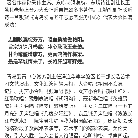
著名作家孙秉伟主席、东崂诗词总编、东崂诗社副社长王
勤礼老师上台为大会捐赠自撰20多本著作。王勤礼副社长赠
诗一首敬贺《青岛爱青老年志愿者服务中心》代表大会圆满
成功：
志酬胶澳绽芬芳，呕血桑榆傲艳阳。
旨宗铮铮丹卷载，冰心耿耿玉壶装。
甘为耄耋增康寿，更喜鸿儒作栋梁。
最是琴城情未了，长将肝胆写辉煌。
青岛爱青中心常务副主任冯连华率李沧区老干部长浩艺术
团文艺演出：文化汇演闪耀亮相，大合唱《祖国不会忘
记》、男声小合唱《强军战歌》、女声小合唱《映山红》、
红歌联唱：豫剧表演唱《朝阳沟》、聂新华独唱《英雄赞
歌》男声独唱《唱支山歌给党听》、男女声二重唱《十五的
月亮》男声独唱《几度夕阳红》、袁显诚男声独唱《滚滚长
江东逝水》、阮宝君独唱《我为祖国献石油》，原绍勤会长
的精彩段子及武术表演等，艺术家们的精彩表演，美伦美
涣，引人入胜，让入会者大饱眼福，心旷神怡，掌声四起，