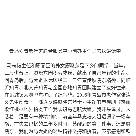
青岛爱青老年志愿者服务中心创办主任马志耘讲话中
马志耘主任和廖弼臣的养女廖晓东是下乡的同学，当年，
三尺讲台上，廖晓东因积劳成疾，献出了自己年轻的生命。
回青岛后，马大姐退休历经二十三年宣传廖晓东精神，同临
沂知青、北大荒知青与全国各地知青团队建立了友好往来，
在诸城镇为廖晓东扩建了纪念碑。2016年青岛市老作家张清
义先生创造了一部以反映廖晓东烈士为主题的电视剧《热血
染红桃林地》拍摄工作我认识马志耘大姐。我开头说过，人
活着，是要有一种精神的，前些年马志耘大姐遭遇了一场车
祸，在失去记忆的二年多时间，苏醒后的第一件事，还是廖
晓东，我们为马大姐的这种精神坚持和执着，表示感谢和钦