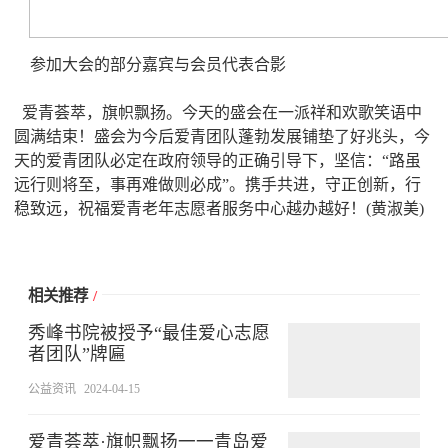
参加大会的部分嘉宾与会员代表合影
爱青荟萃，旗帜飘扬。今天的盛会在一派祥和欢歌笑语中
圆满结束！盛会为今后爱青团队蓬勃发展铺垫了好兆头，今
天的爱青团队必定在政府领导的正确引导下，坚信：“路虽
远行则将至，事再难做则必成”。携手共进，守正创新，行
稳致远，祝福爱青老年志愿者服务中心越办越好！(黄淑美)
相关推荐
/
秀峰书院被授予“最佳爱心志愿
者团队”牌匾
公益资讯
2024-04-15
爱青荟萃·旗帜飘扬一一青岛爱