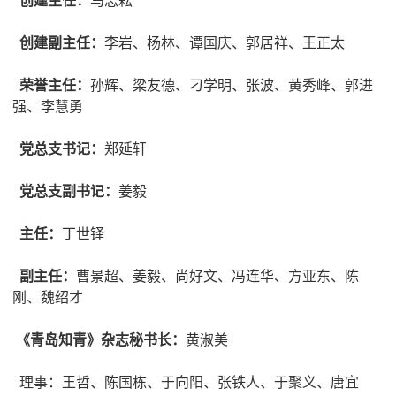
创建主任：
马志耘
创建副主任：
李岩、杨林、谭国庆、郭居祥、王正太
荣誉主任：
孙辉、梁友德、刁学明、张波、黄秀峰、郭进
强、李慧勇
党总支书记：
郑延轩
党总支副书记：
姜毅
主任：
丁世铎
副主任：
曹景超、姜毅、尚好文、冯连华、方亚东、陈
刚、魏绍才
《青岛知青》杂志秘书长：
黄淑美
理事：王哲、陈国栋、于向阳、张铁人、于聚义、唐宜