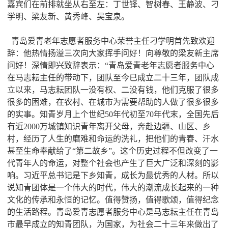
嘉宾们在前排就坐从右至左：丁世铎、智树春、王静波、刁
学明、梁友新、黄秀峰、吴宝泉。
青岛爱青老年志愿者服务中心荣誉主任刁学明首先致欢迎
辞：他热情扬溢三次向大家挥手问好！向尊敬的梁友新主席
问好！深情即兴致辞表示：“青岛爱青老年志愿者服务中心
在马志耘主任的带动下，团队至今已成立二十三年，团队成
立以来，马志耘团队一没有权、二没有钱，他们克服了很多
很多的困难，在农村、在城市为需要帮助的人做了很多很多
的实事。知青岁月上个世纪50年代初至70年代末，全国先后
有近2000万城镇知识青年离开父母，奔赴边疆、山区、乡
村，经历了人生的磨难和命运的洗礼，把他们的青春、汗水
甚至生命奉献给了“第二故乡”。这个历史过程不但改变了一
代青年人的命运，对整个社会也产生了巨大广泛和深刻的影
响。习近平总书记是下乡知青，成长为最优秀的人材。所以
说知青团体是一个伟大的时代，伟大的潮流成长起来的一种
文化的传承和永恒的记忆。值得赞扬，值得歌颂，值得纪念
的生活路程。青岛爱青志愿者服务中心是马志耘主任在青岛
市最早成立的知青团队，为国家，为社会二十三年来做出了