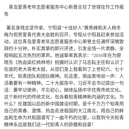
青岛爱青老年志愿者服务中心新晋主任丁世铎在作工作报
告
著名身残志坚作家、宁阳县“十佳好人”黄秀峰和夫人杨冬
梅为祝贺爱青代表大会胜利召开，专程从宁阳县赶来参加活
动，这位青岛爱青老年志愿者服务中心荣誉主任满怀深情致
辞约十分钟，朴实真挚的即兴评述，引发全场一片肃静，全
程响起五次热烈的掌声。他诚挚率真表示：“2016年在为廖
晓东《热血染红桃林地》拍摄时认识了马志耘主任和认识了
在座的老大哥老大姐，从您们身上我看到了上世纪六、七十
年代，知青团队和团队精神。在这里，很由衷地说一声：人
活着要有一种精神。二十大报告中，习近平总书记提出一句
话：要牢记使命，不忘初心，继续弘扬中华优秀传统文化。
这个新时代的传统文化，包含着知青精神新内涵的文化。为
什么？在建国以后的新中国建设时期，是千千万万个知青用
自己的青春、激情、热血走进祖国的大江南北，用自己的鲜
血和生命为共和国谱写了一曲不朽的壮歌，以致到今天知青
精神永远是我们这一代知青人的骄傲和自豪！