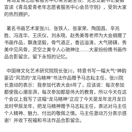
青岛爱青志愿者服务中心常务副主任、党总支副书记姜毅
宣读《青岛爱青老年志愿者服务中心会员守则》，受到大家
的热烈拥护。
著名书画艺术家张川、张铁人、张家荣、陶国昌、辛兆
胜、冯连华、王庆仪、刘永晓、赵秀美等老师为大会捐赠了
书画作品，飘逸坚毅，骨气遒正，香远溢清，大气磅礴，秀
美中见风骨，灵空之美令人心驰神往……大家纷纷携书画作
品合影留念，留下永恒的记忆。
中国禅文化艺术研究院院长张川，特意书写一幅大气“神韵
豪迈”风范的“龙马精神”书法作品赠予马志耘主任，张川院
长激动的表示：我参加代表大会8年了，应该说：每次参加
都使我心潮澎湃，每次参加都是伟大的教育，所以今天在这
个会议上我写了这幅“龙马精神”正应了今天是龙年龙月龙日
龙时甲辰龙年，把龙马精神赠予马志耘主任，表达对马主任
个人精神、魅力、付出的敬佩之情。马主任激动万分表示感
谢！并收下祝福和书法作品合影留念。