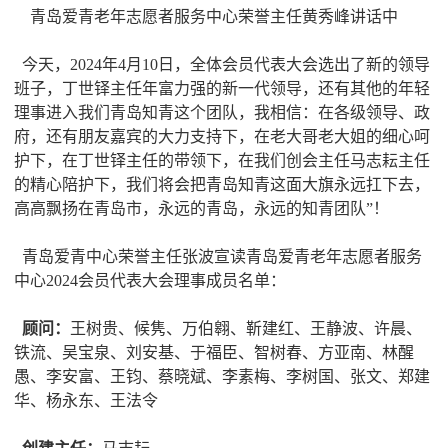
青岛爱青老年志愿者服务中心荣誉主任黄秀峰讲话中
今天，2024年4月10日，全体会员代表大会选出了新的领导
班子，丁世铎主任年富力强的新一代领导，还有其他的年轻
理事进入我们青岛知青这个团队，我相信：在各级领导、政
府，还有朋友嘉宾的大力支持下，在老大哥老大姐的细心呵
护下，在丁世铎主任的带领下，在我们创会主任马志耘主任
的精心陪护下，我们将会把青岛知青这面大旗永远扛下去，
高高飘扬在青岛市，永远的青岛，永远的知青团队”！
青岛爱青中心荣誉主任张波宣读青岛爱青老年志愿者服务
中心2024会员代表大会理事成员名单：
顾问：
王树贵、候隽、万伯翱、靳建红、王静波、许晨、
铁流、吴宝泉、刘安基、于福臣、智树春、方亚南、林醒
愚、李安富、王钧、蔡晓斌、李素梅、李树国、张文、郑建
华、杨永东、王法令